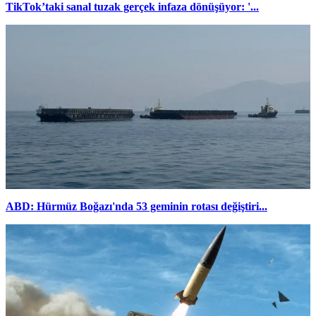
TikTok’taki sanal tuzak gerçek infaza dönüşüyor: '...
ABD: Hürmüz Boğazı'nda 53 geminin rotası değiştiri...