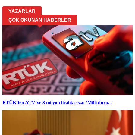
YAZARLAR
ÇOK OKUNAN HABERLER
RTÜK’ten ATV’ye 8 milyon liralık ceza: ‘Milli duru...