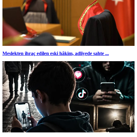
Meslekten ihraç edilen eski hâkim, adliyede sahte ...