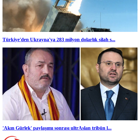
Türkiye'den Ukrayna'ya 283 milyon dolarlık silah s...
'Akın Gürlek' paylaşımı sonrası ultrAslan tribün l...