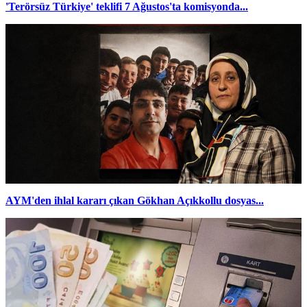
'Terörsüz Türkiye' teklifi 7 Ağustos'ta komisyonda...
AYM'den ihlal kararı çıkan Gökhan Açıkkollu dosyas...