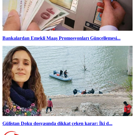
Bankalardan Emekli Maaş Promosyonları Güncellemesi...
Gülistan Doku dosyasında dikkat çeken karar: İki d...