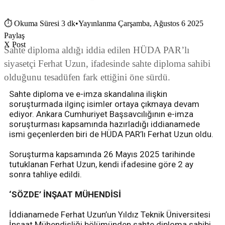
⏱
Okuma Süresi 3 dk
•
Yayınlanma Çarşamba, Ağustos 6 2025
Paylaş
X Post
Sahte diploma aldığı iddia edilen HÜDA PAR’lı
siyasetçi Ferhat Uzun, ifadesinde sahte diploma sahibi
olduğunu tesadüfen fark ettiğini öne sürdü.
Sahte diploma ve e-imza skandalına ilişkin
soruşturmada ilginç isimler ortaya çıkmaya devam
ediyor. Ankara Cumhuriyet Başsavcılığının e-imza
soruşturması kapsamında hazırladığı iddianamede
ismi geçenlerden biri de HÜDA PAR’lı Ferhat Uzun oldu.
Soruşturma kapsamında 26 Mayıs 2025 tarihinde
tutuklanan Ferhat Uzun, kendi ifadesine göre 2 ay
sonra tahliye edildi.
‘SÖZDE’ İNŞAAT MÜHENDİSİ
İddianamede Ferhat Uzun’un Yıldız Teknik Üniversitesi
İnşaat Mühendisliği bölümünden sahte diploma sahibi