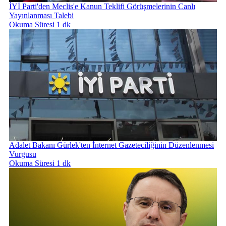
İYİ Parti'den Meclis'e Kanun Teklifi Görüşmelerinin Canlı
Yayınlanması Talebi
Okuma Süresi 1 dk
Adalet Bakanı Gürlek'ten İnternet Gazeteciliğinin Düzenlenmesi
Vurgusu
Okuma Süresi 1 dk