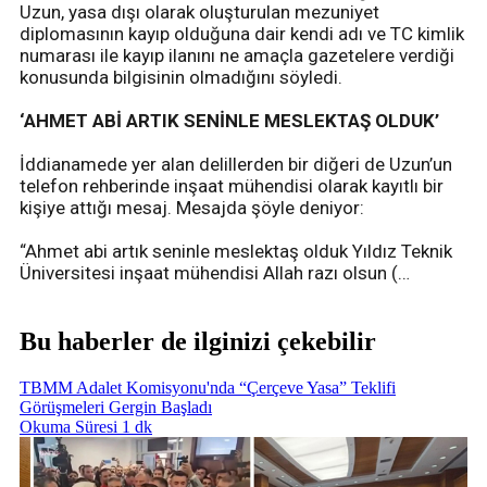
Uzun, yasa dışı olarak oluşturulan mezuniyet
diplomasının kayıp olduğuna dair kendi adı ve TC kimlik
numarası ile kayıp ilanını ne amaçla gazetelere verdiği
konusunda bilgisinin olmadığını söyledi.
‘AHMET ABİ ARTIK SENİNLE MESLEKTAŞ OLDUK’
İddianamede yer alan delillerden bir diğeri de Uzun’un
telefon rehberinde inşaat mühendisi olarak kayıtlı bir
kişiye attığı mesaj. Mesajda şöyle deniyor:
“Ahmet abi artık seninle meslektaş olduk Yıldız Teknik
Üniversitesi inşaat mühendisi Allah razı olsun (…
Bu haberler de ilginizi çekebilir
TBMM Adalet Komisyonu'nda “Çerçeve Yasa” Teklifi
Görüşmeleri Gergin Başladı
Okuma Süresi 1 dk