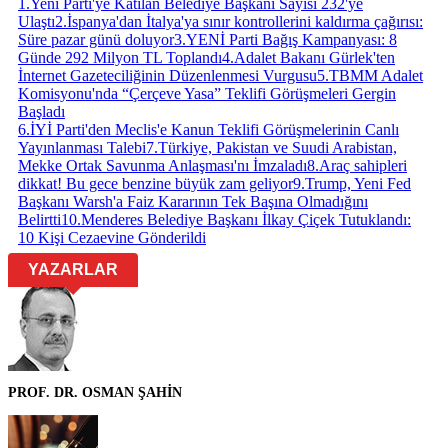
1
.
Yeni Parti'ye Katılan Belediye Başkanı Sayısı 232'ye
Ulaştı
2
.
İspanya'dan İtalya'ya sınır kontrollerini kaldırma çağırısı:
Süre pazar günü doluyor
3
.
YENİ Parti Bağış Kampanyası: 8
Günde 292 Milyon TL Toplandı
4
.
Adalet Bakanı Gürlek'ten
İnternet Gazeteciliğinin Düzenlenmesi Vurgusu
5
.
TBMM Adalet
Komisyonu'nda “Çerçeve Yasa” Teklifi Görüşmeleri Gergin
Başladı
6
.
İYİ Parti'den Meclis'e Kanun Teklifi Görüşmelerinin Canlı
Yayınlanması Talebi
7
.
Türkiye, Pakistan ve Suudi Arabistan,
Mekke Ortak Savunma Anlaşması'nı İmzaladı
8
.
Araç sahipleri
dikkat! Bu gece benzine büyük zam geliyor
9
.
Trump, Yeni Fed
Başkanı Warsh'a Faiz Kararının Tek Başına Olmadığını
Belirtti
10
.
Menderes Belediye Başkanı İlkay Çiçek Tutuklandı:
10 Kişi Cezaevine Gönderildi
YAZARLAR
PROF. DR. OSMAN ŞAHİN