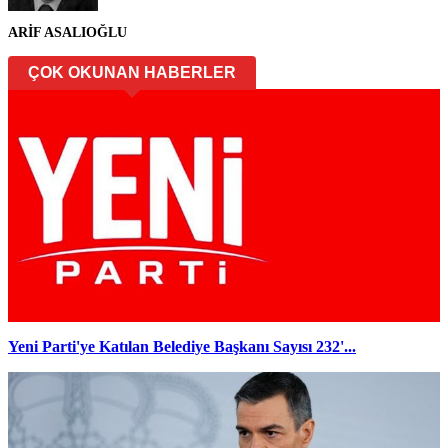
ARİF ASALIOĞLU
ÇOK OKUNAN HABERLER
Yeni Parti'ye Katılan Belediye Başkanı Sayısı 232'...