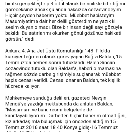
bir ilki gerçekleştirip 3 ödül alarak birincilikle bitirdiğimi
göreceksiniz ancak şu anda haksızca cezaevindeyim.
Hiçbir şeyden haberim yoktu. Müebbet hapisteyim.
Masumiyetime dair her delili gösterdim ne yazık ki
sesim duyan olmadı. Bize bir insan değil sayı gözüyle
bakıldı. Bu satırlarımı okurken gönül gözünüz hakikati
görsün.” dedi.
Ankara 4. Ana Jet Üstü Komutanlığı 143. Filo’da
kursiyer teğmen olarak görev yapan Buğra Baldan, 15
Temmuz’da hemen sonra tutuklandı. Halen Sincan
cezaevinde tutuklu olan Baldan’a, haberi olmamasına
rağmen sözde darbe girişimiyle suçlanarak müebbet
hapis cezası verildi. Cezası onanan Baldan, tek kişilik
hücrede kalıyor.
Mahkemeye sunduğu delilleri, gazeteci Nevşin
Mengü’ye yazdığı mektubunda da anlatan Baldan,
“Masumum ve bunu resmi belgelerle de
kanıtlayabiliyorum. Darbeden hiçbir haberim olmadığını,
kız arkadaşımla buluşmak için önceden aldığım 15
Temmuz 2016 saat 18.40 Konya gidiş-16 Temmuz