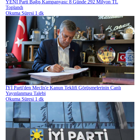
YENİ Parti Bağış Kampanyası: 8 Günde 292 Milyon TL
Toplandı
Okuma Süresi 1 dk
İYİ Parti'den Meclis'e Kanun Teklifi Görüşmelerinin Canlı
Yayınlanması Talebi
Okuma Süresi 1 dk