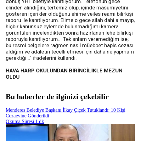
dönüş YHT biletiyle kanıtlıyorum. Telefonun gece
elinden alındığını, tertemiz olup, içinde masumiyetini
gösteren içerikler olduğunu ehime veiles reami bilirkişi
raporu ile kanıtlıyorum. Elime o gece silah dahi almayıp,
hiçbir kanunsuz eylemde bulunmadığımı kamera
görüntüleri incelendikten sonra hazırlanan lehe bilirkişi
raporuyla kanıtlıyorum... Tek anlam veremediğim ise;
bu resmi belgelere rağmen nasıl müebbet hapis cezası
aldığım ve adaletin tecelli etmesi için daha ne yapmam
gerektiği…” ifadelerini kullandı.
HAVA HARP OKULUNDAN BİRİNCİLİKLE MEZUN
OLDU
Bu haberler de ilginizi çekebilir
Menderes Belediye Başkanı İlkay Çiçek Tutuklandı: 10 Kişi
Cezaevine Gönderildi
Okuma Süresi 1 dk