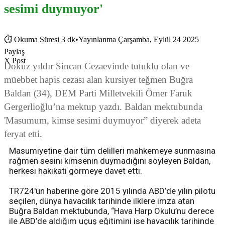
sesimi duymuyor'
⏱
Okuma Süresi 3 dk
•
Yayınlanma Çarşamba, Eylül 24 2025
Paylaş
X Post
Dokuz yıldır Sincan Cezaevinde tutuklu olan ve
müebbet hapis cezası alan kursiyer teğmen Buğra
Baldan (34), DEM Parti Milletvekili Ömer Faruk
Gergerlioğlu’na mektup yazdı. Baldan mektubunda
'Masumum, kimse sesimi duymuyor” diyerek adeta
feryat etti.
Masumiyetine dair tüm delilleri mahkemeye sunmasına
rağmen sesini kimsenin duymadığını söyleyen Baldan,
herkesi hakikati görmeye davet etti.
TR724'ün haberine göre 2015 yılında ABD’de yılın pilotu
seçilen, dünya havacılık tarihinde ilklere imza atan
Buğra Baldan mektubunda, “Hava Harp Okulu’nu derece
ile ABD’de aldığım uçuş eğitimini ise havacılık tarihinde