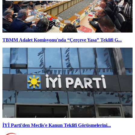
TBMM Adalet Komisyonu'nda “Çerçeve Yasa” Teklifi G...
İYİ Parti'den Meclis'e Kanun Teklifi Görüşmelerini...