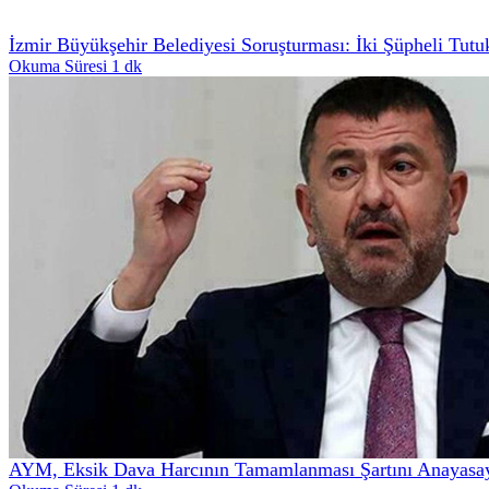
İzmir Büyükşehir Belediyesi Soruşturması: İki Şüpheli Tutu
Okuma Süresi 1 dk
AYM, Eksik Dava Harcının Tamamlanması Şartını Anayasa