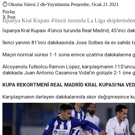
⏱
Okuma Süresi 2 dk
•
Yayınlanma Perşembe, Ocak 21 2021
Paylaş
X Post
İspanya Kral Kupası 4'üncü turunda La Liga ekiplerinden
İspanya Kral Kupası 4'üncü turunda Real Madrid, 45'inci dak
İkinci yarının 81'inci dakikasında Jose Solbes ile ev sahibi ta
Maçın normal süresi 1-1 sona erince uzatma dakikalarına ge
Alcoyanolu futbolcu Ramon Lopez, karşılaşmanın 110'uncu da
dakikada Juan Antonio Casanova Vidal'ın golüyle 2-1 öne g
KUPA REKORTMENİ REAL MADRİD KRAL KUPASI'NA VED
Karşılaşmanın ilerleyen dakikalarında skor değişmeyince ku