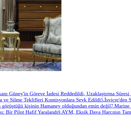
anı Güney'in Göreve İadesi Reddedildi, Uzaklaştırma Süresi 
ve Silme Teklifleri Komisyonlara Sevk Edildi
İsviçre'den 
5
.
çta görüştüğü kişinin Hamaney olduğundan emin değil
Marine 
7
.
ı: Bir Pilot Hafif Yaralandı
AYM, Eksik Dava Harcının Tam
9
.