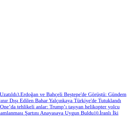
Uzatıldı
Erdoğan ve Bahçeli Beştepe'de Görüştü: Gündem
3
.
Sınır Dışı Edilen Bahar Yalçınkaya Türkiye'de Tutuklandı
One’da tehlikeli anlar: Trump’ı taşıyan helikopter yolcu
amlanması Şartını Anayasaya Uygun Buldu
İranlı İki
10
.