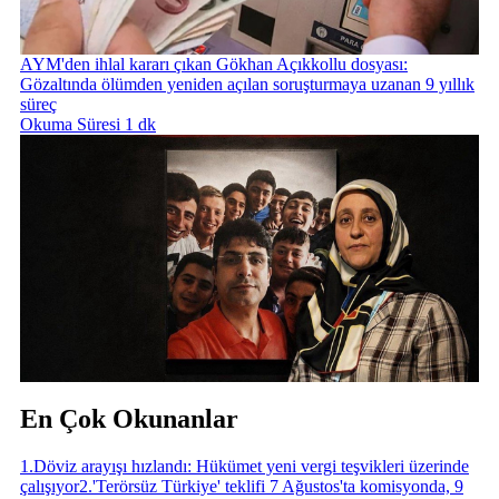
AYM'den ihlal kararı çıkan Gökhan Açıkkollu dosyası:
Gözaltında ölümden yeniden açılan soruşturmaya uzanan 9 yıllık
süreç
Okuma Süresi 1 dk
En Çok Okunanlar
1
.
Döviz arayışı hızlandı: Hükümet yeni vergi teşvikleri üzerinde
çalışıyor
2
.
'Terörsüz Türkiye' teklifi 7 Ağustos'ta komisyonda, 9