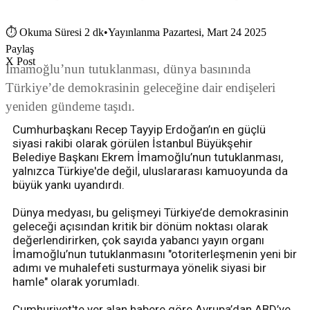
⏱
Okuma Süresi 2 dk
•
Yayınlanma Pazartesi, Mart 24 2025
Paylaş
X Post
İmamoğlu’nun tutuklanması, dünya basınında
Türkiye’de demokrasinin geleceğine dair endişeleri
yeniden gündeme taşıdı.
Cumhurbaşkanı Recep Tayyip Erdoğan’ın en güçlü
siyasi rakibi olarak görülen İstanbul Büyükşehir
Belediye Başkanı Ekrem İmamoğlu’nun tutuklanması,
yalnızca Türkiye'de değil, uluslararası kamuoyunda da
büyük yankı uyandırdı.
Dünya medyası, bu gelişmeyi Türkiye’de demokrasinin
geleceği açısından kritik bir dönüm noktası olarak
değerlendirirken, çok sayıda yabancı yayın organı
İmamoğlu’nun tutuklanmasını "otoriterleşmenin yeni bir
adımı ve muhalefeti susturmaya yönelik siyasi bir
hamle" olarak yorumladı.
Cumhuriyet'te yer alan habere göre Avrupa’dan ABD’ye,