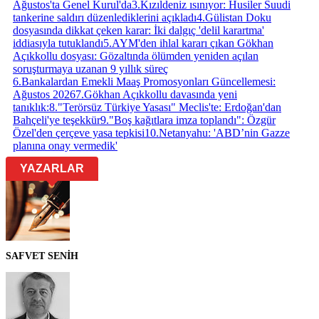
Ağustos'ta Genel Kurul'da
3
.
Kızıldeniz ısınıyor: Husiler Suudi
tankerine saldırı düzenlediklerini açıkladı
4
.
Gülistan Doku
dosyasında dikkat çeken karar: İki dalgıç 'delil karartma'
iddiasıyla tutuklandı
5
.
AYM'den ihlal kararı çıkan Gökhan
Açıkkollu dosyası: Gözaltında ölümden yeniden açılan
soruşturmaya uzanan 9 yıllık süreç
6
.
Bankalardan Emekli Maaş Promosyonları Güncellemesi:
Ağustos 2026
7
.
Gökhan Açıkkollu davasında yeni
tanıklık:
8
.
"Terörsüz Türkiye Yasası" Meclis'te: Erdoğan'dan
Bahçeli'ye teşekkür
9
.
"Boş kağıtlara imza toplandı": Özgür
Özel'den çerçeve yasa tepkisi
10
.
Netanyahu: 'ABD’nin Gazze
planına onay vermedik'
YAZARLAR
SAFVET SENİH