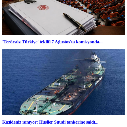
'Terörsüz Türkiye' teklifi 7 Ağustos'ta komisyonda...
Kızıldeniz ısınıyor: Husiler Suudi tankerine saldı...