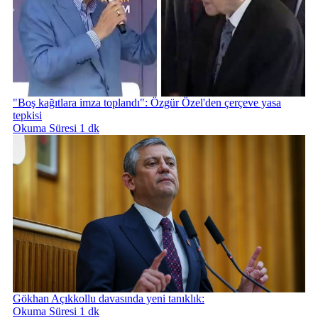
"Boş kağıtlara imza toplandı": Özgür Özel'den çerçeve yasa
tepkisi
Okuma Süresi 1 dk
Gökhan Açıkkollu davasında yeni tanıklık:
Okuma Süresi 1 dk