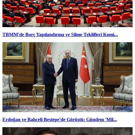
TBMM'de Borç Yapılandırma ve Silme Teklifleri Komi...
Erdoğan ve Bahçeli Beştepe'de Görüştü: Gündem 'Mil...