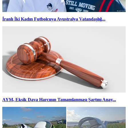
İranlı İki Kadın Futbolcuya Avustralya Vatandaşlığ...
AYM, Eksik Dava Harcının Tamamlanması Şartını Anay...