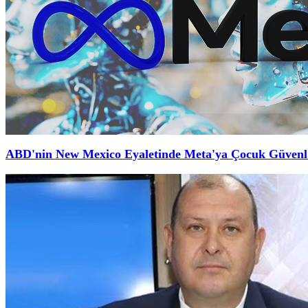
ABD'nin New Mexico Eyaletinde Meta'ya Çocuk Güvenl.