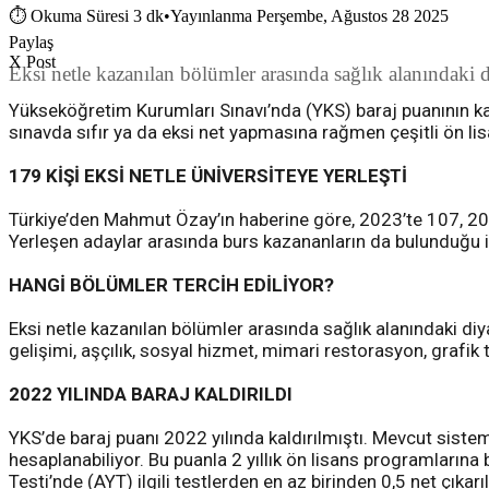
⏱
Okuma Süresi 3 dk
•
Yayınlanma Perşembe, Ağustos 28 2025
Paylaş
X Post
Eksi netle kazanılan bölümler arasında sağlık alanındaki d
Yükseköğretim Kurumları Sınavı’nda (YKS) baraj puanının kal
sınavda sıfır ya da eksi net yapmasına rağmen çeşitli ön lis
179 KİŞİ EKSİ NETLE ÜNİVERSİTEYE YERLEŞTİ
Türkiye’den Mahmut Özay’ın haberine göre, 2023’te 107, 2024’
Yerleşen adaylar arasında burs kazananların da bulunduğu i
HANGİ BÖLÜMLER TERCİH EDİLİYOR?
Eksi netle kazanılan bölümler arasında sağlık alanındaki diya
gelişimi, aşçılık, sosyal hizmet, mimari restorasyon, grafik t
2022 YILINDA BARAJ KALDIRILDI
YKS’de baraj puanı 2022 yılında kaldırılmıştı. Mevcut siste
hesaplanabiliyor. Bu puanla 2 yıllık ön lisans programlarına 
Testi’nde (AYT) ilgili testlerden en az birinden 0,5 net çıkarı