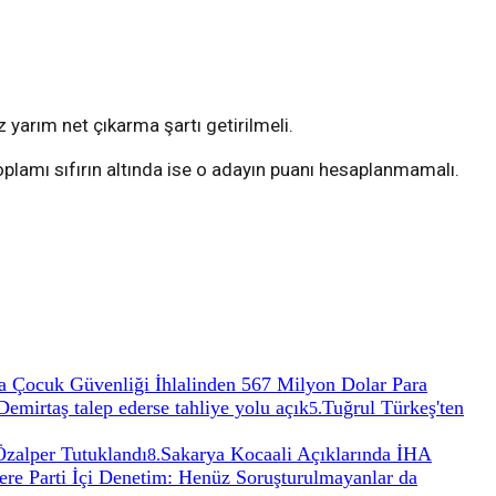
 yarım net çıkarma şartı getirilmeli.
plamı sıfırın altında ise o adayın puanı hesaplanmamalı.
 Çocuk Güvenliği İhlalinden 567 Milyon Dolar Para
mirtaş talep ederse tahliye yolu açık
Tuğrul Türkeş'ten
5
.
Özalper Tutuklandı
Sakarya Kocaali Açıklarında İHA
8
.
re Parti İçi Denetim: Henüz Soruşturulmayanlar da