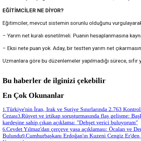
EĞİTİMCİLER NE DİYOR?
Eğitimciler, mevcut sistemin sorunlu olduğunu vurgulayarak
– Yarım net kuralı esnetilmeli. Puanın hesaplanmasına kayna
– Eksi nete puan yok. Aday, bir testten yarım net çıkarması
Uzmanlara göre bu düzenlemeler yapılmadığı sürece, sıfır 
Bu haberler de ilginizi çekebilir
En Çok Okunanlar
Türkiye'nin İran, Irak ve Suriye Sınırlarında 2.763 Kontrol
1
.
Cezası
Rüşvet ve irtikap soruşturmasında flaş gelişme: Ba
3
.
kardeşine sahip çıkan açıklama: "Dehşet verici buluyorum"
Cevdet Yılmaz'dan çerçeve yasa açıklaması: Öcalan ve Dem
6
.
Bulundu
Cumhurbaşkanı Erdoğan'ın Kuzeni Cengiz Er'den 
9
.