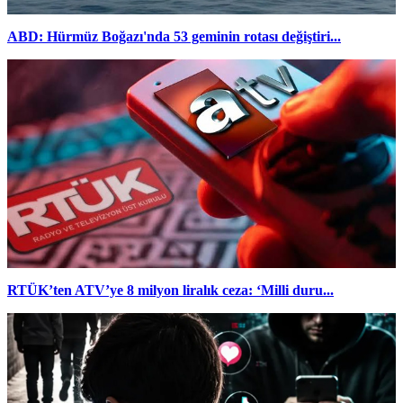
ABD: Hürmüz Boğazı'nda 53 geminin rotası değiştiri...
RTÜK’ten ATV’ye 8 milyon liralık ceza: ‘Milli duru...