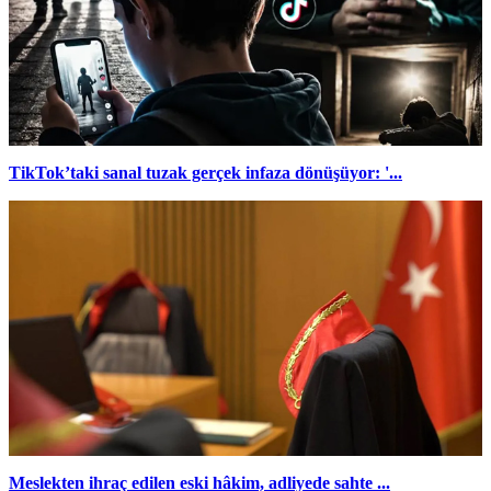
TikTok’taki sanal tuzak gerçek infaza dönüşüyor: '...
Meslekten ihraç edilen eski hâkim, adliyede sahte ...