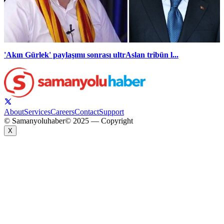
'Akın Gürlek' paylaşımı sonrası ultrAslan tribün l...
About
Services
Careers
Contact
Support
© Samanyoluhaber
© 2025 — Copyright
X