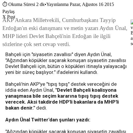
⏱
Okuma Süresi 2 dk
•
Yayınlanma Pazar, Ağustos 16 2015
Paylaş
X Post
AKP Ankara Milletvekili, Cumhurbaşkanı Tayyip
Erdoğan'ın eski danışmanı ve metin yazarı Aydın Ünal,
MHP lideri Devlet Bahçeli'nin Erdoğan ile ilgili
sözlerine çok sert cevap verdi.
Bahçeli için "siyasetin zavallısı" diyen Aydın Ünal,
"Ağzından köpükler saçarak konuşan siyasetin zavallısı
Devlet Bahçeli için, bütün o köpükleri itinayla yalayacağı
yeni bir süreç başlıyor." ifadelerini kullandı.
Bahçeli'nin AKP'ye "tıpış tıpış" destek vereceğini de
iddia eden Aydın Ünal,
"Devlet Bahçeli koalisyona
yanaşmasa bile seçim kararına tıpış tıpış destek
verecek. Aksi takdirde HDP'li bakanlara da MHP'li
bakan denir."
dedi.
Aydın Ünal Twitter'dan şunları yazdı:
"Ağzından köpükler saçarak konuşan siyasetin zavallısı