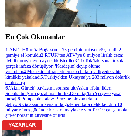
En Çok Okunanlar
1
.
ABD: Hürmüz Boğazı'nda 53 geminin rotası değiştirildi, 2
gemiye el konuldu
2
.
RTÜK’ten ATV’ye 8 milyon liralık ceza:
‘Milli duruş’ deyip ayrıcalık istediler
3
.
TikTok’taki sanal tuzak
gerçek infaza dönüşüyor: 'Kardeşim' deyip ölüme
yolladılar
4
.
Meslekten ihraç edilen eski hâkim, adliyede sahte
kimlikle yakalandı
5
.
Türkiye'den Ukrayna'ya 283 milyon dolarlık
silah satışı
6
.
'Akın Gürlek' paylaşımı sonrası ultrAslan tribün lideri
Sebahattin Şirin gözaltına alındı
7
.
Demirtaş'tan 'çerçeve yasa'
mesajı
8
.
Pompa alev alev: Benzine bir zam daha
geliyor
9
.
Galaksinin kenarında gizlenen kara delik kendini 10
milyar güneş gücünde bir parlamayla ele verdi
10
.
19 çalışanı olan
şirket borsanın zirvesine oturdu
YAZARLAR