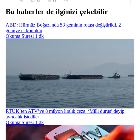
Bu haberler de ilginizi çekebilir
ABD: Hürmüz Boğazı'nda 53 geminin rotası değiştirildi, 2
gemiye el konuldu
Okuma Süresi 1 dk
RTÜK’ten ATV’ye 8 milyon liralık ceza: ‘Milli duruş’ deyip
ayrıcalık istediler
Okuma Süresi 1 dk