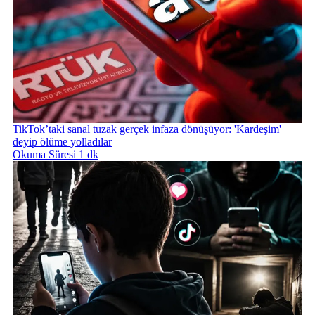
TikTok’taki sanal tuzak gerçek infaza dönüşüyor: 'Kardeşim'
deyip ölüme yolladılar
Okuma Süresi 1 dk