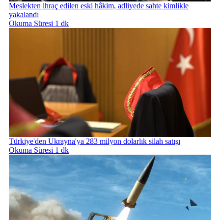
Meslekten ihraç edilen eski hâkim, adliyede sahte kimlikle
yakalandı
Okuma Süresi 1 dk
Türkiye'den Ukrayna'ya 283 milyon dolarlık silah satışı
Okuma Süresi 1 dk