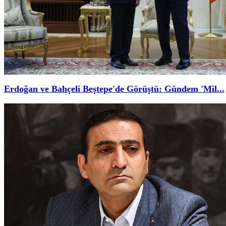
Erdoğan ve Bahçeli Beştepe'de Görüştü: Gündem 'Mil...