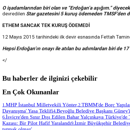
O işadamlarından biri olan ve “Erdoğan’a aşığım.” diyece
devredilen
Star gazetesini 5 kuruş ödemeden TMSF’den d
ETHEM SANCAK TEK KURUŞ ÖDEMEDİ
12 Mayıs 2015 tarihindeki ilk devir esnasında Fettah Tamin
Hepsi Erdoğan’ın onayı ile atılan bu adımlardan biri de 17
</
Bu haberler de ilginizi çekebilir
En Çok Okunanlar
MHP İstanbul Milletvekili Yönter,
TBMM'de Borç Yapıland
1
.
2
.
Dayanışma' Yasa Teklifi
Beyoğlu Belediye Başkanı Güney'in
4
.
İsviçre'den Sınır Dışı Edilen Bahar Yalçınkaya Türkiye'de
6
.
Kazası: Bir Pilot Hafif Yaralandı
İzmir Büyükşehir Belediye
9
.
tutmak olmaz'