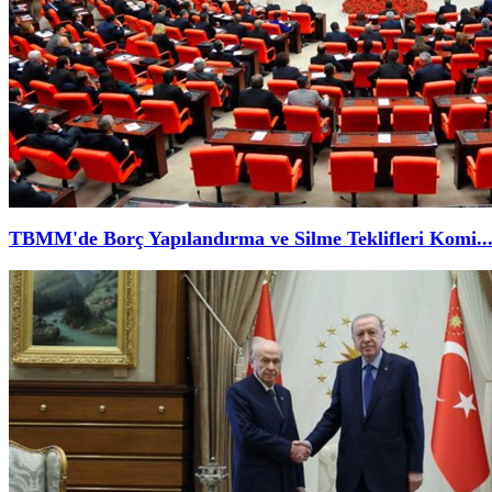
TBMM'de Borç Yapılandırma ve Silme Teklifleri Komi..