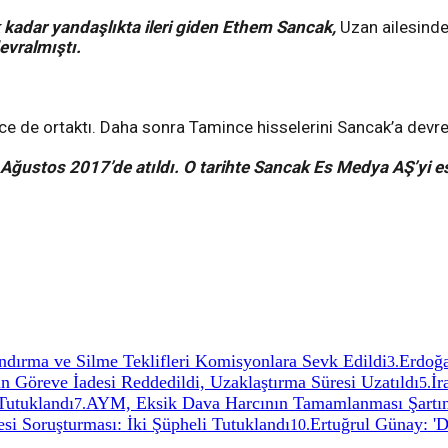
k kadar yandaşlıkta ileri giden Ethem Sancak,
Uzan ailesinde
evralmıştı.
ce de ortaktı. Daha sonra Tamince hisselerini Sancak’a devre
 Ağustos 2017’de atıldı. O tarihte Sancak Es Medya AŞ’yi es
ırma ve Silme Teklifleri Komisyonlara Sevk Edildi
Erdoğa
3
.
 Göreve İadesi Reddedildi, Uzaklaştırma Süresi Uzatıldı
İr
5
.
 Tutuklandı
AYM, Eksik Dava Harcının Tamamlanması Şartı
7
.
si Soruşturması: İki Şüpheli Tutuklandı
Ertuğrul Günay: 'De
10
.