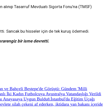
n alınıp Tasarruf Mevduatı Sigorta Fonu’na (TMSF)
tti. Sancak bu hisseler için de tek kuruş ödemedi.
rarengiz bir isme devretti.
n ve Bahçeli Beştepe'de Görüştü: Gündem 'Milli
anlı İki Kadın Futbolcuya Avustralya Vatandaşlığı Verildi
nı Anayasaya Uygun Buldu
İstanbul'da Eğitim Uçağı
8
.
vlete silah çekeni af ederken, iktidara yan bakanı içeride