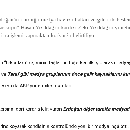
doğan'ın kurduğu medya havuzu halkın vergileri ile besle
r küpü" Hasan Yeşildağ'ın kardeşi Zeki Yeşildağ'ın yöneti
ra işlemi yapmaktan korktuğu belirtiliyor.
 “tek adam” rejiminin taşlarını döşerken ilk iş olarak medyay
e Taraf gibi medya gruplarının önce gelir kaynaklarını ku
leri ya da AKP yöneticileri damladı.
I
ına idari kararla kilit vuran
Erdoğan diğer tarafta medyadaki
itrine koyarak kendisinin kontrolünde yeni bir medya inşâ etti.