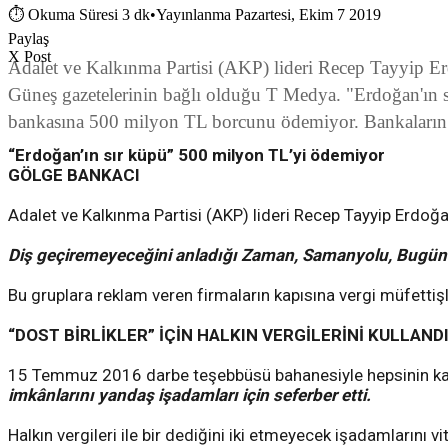
⏱
Okuma Süresi 3 dk
•
Yayınlanma Pazartesi, Ekim 7 2019
Paylaş
X Post
Adalet ve Kalkınma Partisi (AKP) lideri Recep Tayyip Er
Güneş gazetelerinin bağlı olduğu T Medya. "Erdoğan'ın sı
bankasına 500 milyon TL borcunu ödemiyor. Bankaların ic
“Erdoğan’ın sır küpü” 500 milyon TL’yi ödemiyor
GÖLGE BANKACI
Adalet ve Kalkınma Partisi (AKP) lideri Recep Tayyip Erdoğan
Diş geçiremeyeceğini anladığı Zaman, Samanyolu, Bugün v
Bu gruplara reklam veren firmaların kapısına vergi müfettiş
“DOST BİRLİKLER” İÇİN HALKIN VERGİLERİNİ KULLAND
15 Temmuz 2016 darbe teşebbüsü bahanesiyle hepsinin kapıs
imkânlarını yandaş işadamları için seferber etti.
Halkın vergileri ile bir dediğini iki etmeyecek işadamlarını v