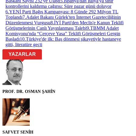
Başkanı Sayısı 232'ye Ulaştı
5
.
İspanya'dan İtalya'ya sınır
kontrollerini kaldırma çağırısı: Süre pazar günü doluyor
6
.
YENİ Parti Bağış Kampanyası: 8 Günde 292 Milyon TL
Toplandı
7
.
Adalet Bakanı Gürlek'ten İnternet Gazeteciliğinin
Düzenlenmesi Vurgusu
8
.
İYİ Parti'den Meclis'e Kanun Teklifi
Görüşmelerinin Canlı Yayınlanması Talebi
9
.
TBMM Adalet
Komisyonu'nda “Çerçeve Yasa” Teklifi Görüşmeleri Gergin
Başladı
10
.
Türkiye'de ilk: Baş dönmesi şikayetiyle hastaneye
gitti, literatüre geçti
YAZARLAR
PROF. DR. OSMAN ŞAHİN
SAFVET SENİH