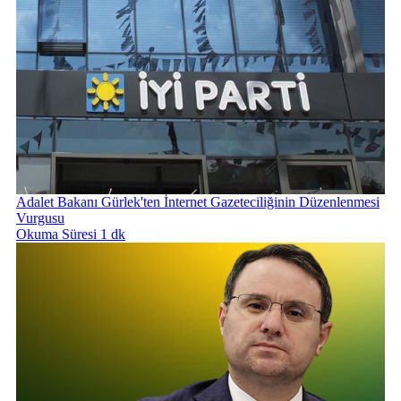
Adalet Bakanı Gürlek'ten İnternet Gazeteciliğinin Düzenlenmesi
Vurgusu
Okuma Süresi 1 dk