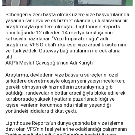
Schengen vizesi başta olmak üzere vize başvurularında
yaşanan randevu ve ek hizmet skandalı, uluslararası bir
araştırmayla gündem olmuştu. Lighthouse Reports
öncülüğünde 12 ülkeden 14 medya kuruluşunun
katkısıyla hazırlanan “Vize İmparatorluğu” adlı
araştırma, VFS Global’in küresel vize aracılık sistemini
ve Türkiye’deki Gateway bağlantılarını mercek altına
aldı.
AKP’li Mevlüt Çavuşoğlu’nun Adı Karıştı
Araştırma, devletlerin vize başvuru süreçlerini özel
şirketlere devretmesiyle oluşan yeni yapıyı incelerken;
gerekli olmayan ek hizmetlerin zorunluymuş gibi
satıldığı, randevuların botlar aracılığıyla bloke edilerek
karaborsada yüksek fiyatlarla pazarlanabildiği ve
kişisel verilerin korunmasında ihlaller yaşandığı
yönündeki iddialara dikkat çekti.
Lighthouse Reports’un dünya çapında bir vize işleme
devi olan VFS’nin faaliyetlerine odaklandığı çalışmanın
Türkiye ayağıyla ilgili Kısa Dalga’nın başlattığı yazı