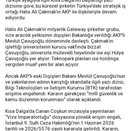
dizisine göre, bu küresel şirketin Türkiye’deki stratejik iş
ortağı Halis Ali Çakmak’ın AKP ile ilişkileriyle devam
ediyordu.
Halis Ali Çakmak’ın milyarlık Gateway şirketler grubu,
vize aracılık yetkisinin dışişleri Bakanlığa verildiği AKP’li
Mevlüt Çavuşoğlu döneminde devleşti. Çakmak’ın
işlettiği üniversitenin kurucu vakfında bizzat
Çavuşoğlu, üniversite mütevelli heyetinde ise eşi Hülya
Çavuşoğlu yer alıyor. Teknopark planları ise holdinge
vergiden muaf yeni bir alan açıyor.
Ancak AKP’li eski Dışişleri Bakanı Mevlüt Çavuşoğlu’nun
ve yakınlarının adının karıştığı skandalla ilgili yazı dizisi,
Bilgi Teknolojileri ve İletişim Kurumu (BTK) tarafından
erişime engellendi. Kararın gerekçesi “millî güvenlik ve
kamu düzeninin korunması” olarak açıklandı.
Kısa Dalga’da Canan Coşkun imzasıyla yayımlanan
“Vize İmparatorluğu” dosyasına yönelik erişim engeli,
İstanbul 9. Sulh Ceza Hakimliği’nin 1 Haziran 2026
tarihli ve 2026/5576 sayılı kararıyla getirildi. Kararın,