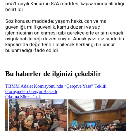
5651 sayılı Kanun’un 8/A maddesi kapsamında alındığı
belirtildi.
Söz konusu maddede; yaşam hakkı, can ve mal
güvenliği, millî güvenlik, kamu düzeni ve suç
işlenmesinin önlenmesi gibi gerekçelerle erişim engeli
uygulanabileceği düzenleniyor. Ancak yazı dizisinde bu
kapsamda değerlendirilebilecek herhangi bir unsur
bulunmadığı ifade edildi.
Bu haberler de ilginizi çekebilir
TBMM Adalet Komisyonu'nda “Çerçeve Yasa” Teklifi
Görüşmeleri Gergin Başladı
Okuma Süresi 1 dk