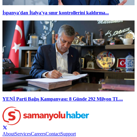
İspanya'dan İtalya'ya sınır kontrollerini kaldırma...
YENİ Parti Bağış Kampanyası: 8 Günde 292 Milyon TL...
About
Services
Careers
Contact
Support