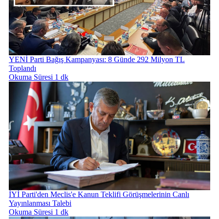
YENİ Parti Bağış Kampanyası: 8 Günde 292 Milyon TL
Toplandı
Okuma Süresi 1 dk
İYİ Parti'den Meclis'e Kanun Teklifi Görüşmelerinin Canlı
Yayınlanması Talebi
Okuma Süresi 1 dk