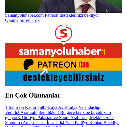
Samanyoluhaber.com Patreon desteklerinizi bekliyor
Okuma Süresi 1 dk
En Çok Okunanlar
1
.
İranlı İki Kadın Futbolcuya Avustralya Vatandaşlığı
Verildi
2
.
Araç sahipleri dikkat! Bu gece benzine büyük zam
geliyor
3
.
Türkiye, Pakistan ve Suudi Arabistan, Mekke Ortak
Savunma Anlaşması'nı İmzaladı
4
.
Yeni Parti'ye Katılan Belediye