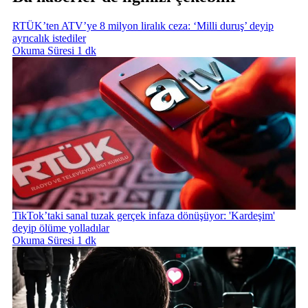
RTÜK’ten ATV’ye 8 milyon liralık ceza: ‘Milli duruş’ deyip
ayrıcalık istediler
Okuma Süresi 1 dk
TikTok’taki sanal tuzak gerçek infaza dönüşüyor: 'Kardeşim'
deyip ölüme yolladılar
Okuma Süresi 1 dk