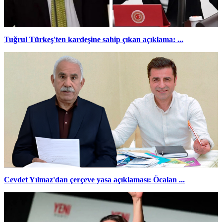
Tuğrul Türkeş'ten kardeşine sahip çıkan açıklama: ...
Cevdet Yılmaz'dan çerçeve yasa açıklaması: Öcalan ...