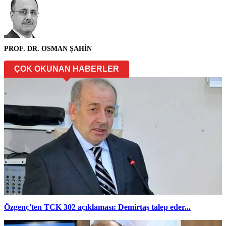
PROF. DR. OSMAN ŞAHİN
ÇOK OKUNAN HABERLER
Özgenç'ten TCK 302 açıklaması: Demirtaş talep eder...