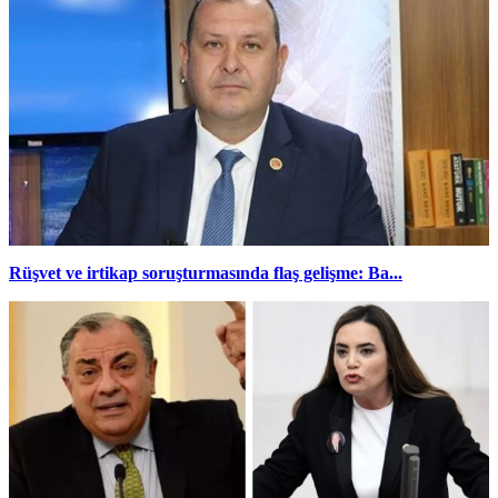
Rüşvet ve irtikap soruşturmasında flaş gelişme: Ba...