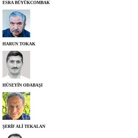
ESRA BÜYÜKCOMBAK
HARUN TOKAK
HÜSEYİN ODABAŞI
ŞERİF ALİ TEKALAN