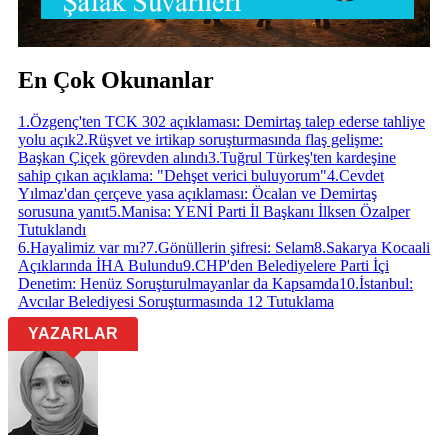
En Çok Okunanlar
1
.
Özgenç'ten TCK 302 açıklaması: Demirtaş talep ederse tahliye
yolu açık
2
.
Rüşvet ve irtikap soruşturmasında flaş gelişme:
Başkan Çiçek görevden alındı
3
.
Tuğrul Türkeş'ten kardeşine
sahip çıkan açıklama: "Dehşet verici buluyorum"
4
.
Cevdet
Yılmaz'dan çerçeve yasa açıklaması: Öcalan ve Demirtaş
sorusuna yanıt
5
.
Manisa: YENİ Parti İl Başkanı İlksen Özalper
Tutuklandı
6
.
Hayalimiz var mı?
7
.
Gönüllerin şifresi: Selam
8
.
Sakarya Kocaali
Açıklarında İHA Bulundu
9
.
CHP'den Belediyelere Parti İçi
Denetim: Henüz Soruşturulmayanlar da Kapsamda
10
.
İstanbul:
Avcılar Belediyesi Soruşturmasında 12 Tutuklama
YAZARLAR