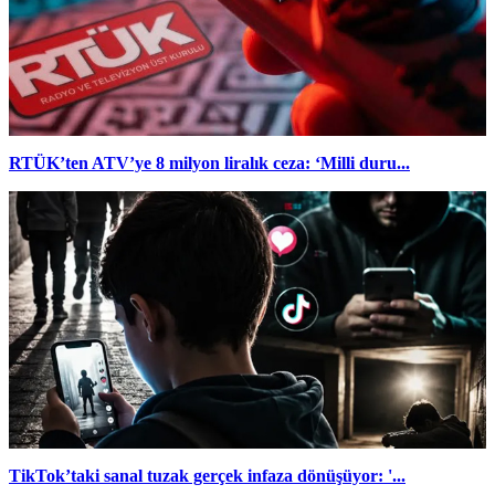
RTÜK’ten ATV’ye 8 milyon liralık ceza: ‘Milli duru...
TikTok’taki sanal tuzak gerçek infaza dönüşüyor: '...