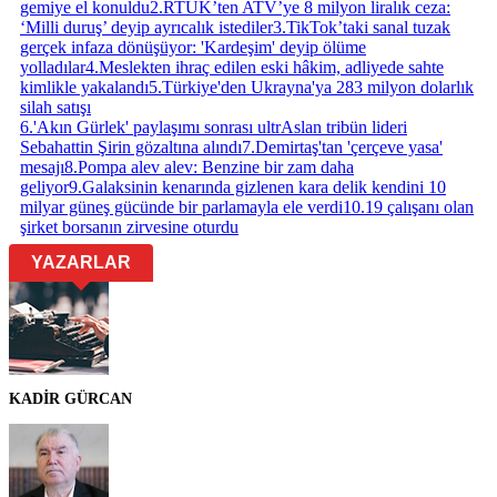
gemiye el konuldu
2
.
RTÜK’ten ATV’ye 8 milyon liralık ceza:
‘Milli duruş’ deyip ayrıcalık istediler
3
.
TikTok’taki sanal tuzak
gerçek infaza dönüşüyor: 'Kardeşim' deyip ölüme
yolladılar
4
.
Meslekten ihraç edilen eski hâkim, adliyede sahte
kimlikle yakalandı
5
.
Türkiye'den Ukrayna'ya 283 milyon dolarlık
silah satışı
6
.
'Akın Gürlek' paylaşımı sonrası ultrAslan tribün lideri
Sebahattin Şirin gözaltına alındı
7
.
Demirtaş'tan 'çerçeve yasa'
mesajı
8
.
Pompa alev alev: Benzine bir zam daha
geliyor
9
.
Galaksinin kenarında gizlenen kara delik kendini 10
milyar güneş gücünde bir parlamayla ele verdi
10
.
19 çalışanı olan
şirket borsanın zirvesine oturdu
YAZARLAR
KADİR GÜRCAN