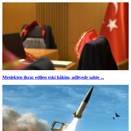
Meslekten ihraç edilen eski hâkim, adliyede sahte ...