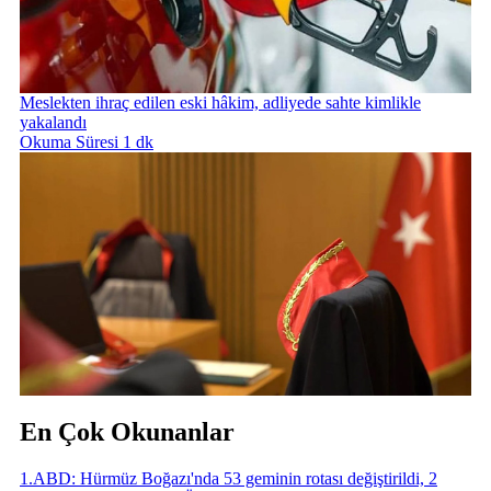
Meslekten ihraç edilen eski hâkim, adliyede sahte kimlikle
yakalandı
Okuma Süresi 1 dk
En Çok Okunanlar
1
.
ABD: Hürmüz Boğazı'nda 53 geminin rotası değiştirildi, 2