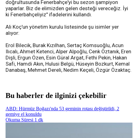
doğrultusunda Fenerbahçe'yi bu sezon şampiyon
yaparlar. Biz de elimizden gelen desteği vereceğiz. İyi
ki Fenerbahçeliyiz" ifadelerini kullandı.
Ali Koç'un yönetim kurulu listesinde şu isimler yer
alıyor:
Erol Bilecik, Burak Kızılhan, Sertaç Komsuoğlu, Acun
Ilıcalı, Ahmet Ketenci, Alper Alpoğlu, Cenk Öztanık, Eren
Dişli, Ergun Özen, Esin Güral Argat, Fethi Pekin, Hakan
Safi, Hamdi Akın, Hulusi Belgü, Hüseyin Bozkurt, Kemal
Danabaş, Mehmet Dereli, Nedim Keçeli, Özgür Özaktaç.
Bu haberler de ilginizi çekebilir
ABD: Hürmüz Boğazı'nda 53 geminin rotası değiştirildi, 2
gemiye el konuldu
Okuma Süresi 1 dk