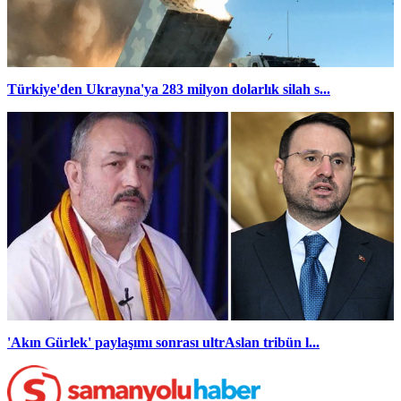
Türkiye'den Ukrayna'ya 283 milyon dolarlık silah s...
'Akın Gürlek' paylaşımı sonrası ultrAslan tribün l...