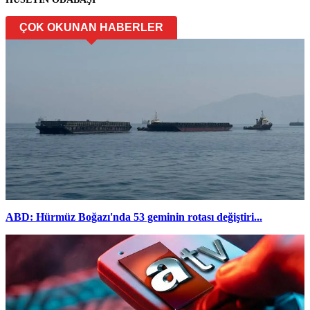
ÇOK OKUNAN HABERLER
ABD: Hürmüz Boğazı'nda 53 geminin rotası değiştiri...