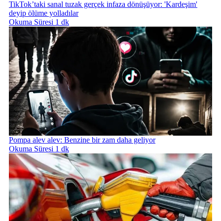
TikTok’taki sanal tuzak gerçek infaza dönüşüyor: 'Kardeşim'
deyip ölüme yolladılar
Okuma Süresi 1 dk
Pompa alev alev: Benzine bir zam daha geliyor
Okuma Süresi 1 dk