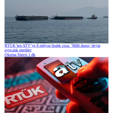
RTÜK’ten ATV’ye 8 milyon liralık ceza: ‘Milli duruş’ deyip
ayrıcalık istediler
Okuma Süresi 1 dk