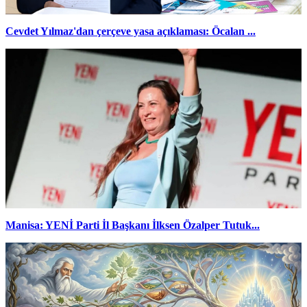
Cevdet Yılmaz'dan çerçeve yasa açıklaması: Öcalan ...
Manisa: YENİ Parti İl Başkanı İlksen Özalper Tutuk...