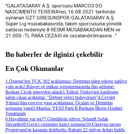
"GALATASARAY A.Ş. sporcusu MARCOS DO
NASCIMENTO TEIXEIRA'nın, 16.08.2021 tarihinde
oynanan GZT GİRESUNSPOR-GALATASARAY A.Ş.
Süper Lig müsabakasında, takım sporcusuna yönelik
saldırısı nedeniyle 8 RESMİ MÜSABAKADAN MEN ve
21.000.-TL PARA CEZASI ile cezalandırılmasına..."
Bu haberler de ilginizi çekebilir
En Çok Okunanlar
1
.
Özgenç'ten TCK 302 açıklaması: Demirtaş talep ederse tahliye
yolu açık
2
.
Rüşvet ve irtikap soruşturmasında flaş gelişme:
Başkan Çiçek görevden alındı
3
.
Tuğrul Türkeş'ten kardeşine
sahip çıkan açıklama: "Dehşet verici buluyorum"
4
.
Cevdet
Yılmaz'dan çerçeve yasa açıklaması: Öcalan ve Demirtaş
sorusuna yanıt
5
.
Manisa: YENİ Parti İl Başkanı İlksen Özalper
Tutuklandı
6
.
Hayalimiz var mı?
7
.
Gönüllerin şifresi: Selam
8
.
Şafak
Süvarileri
9
.
Geçici çözümler kalıcı sorunlar
10
.
Ukrayna savaşı
Pyongyang'ın kasasını doldurdu: Rakam 22 milyar doları buldu