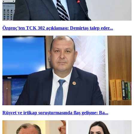
Özgenç'ten TCK 302 açıklaması: Demirtaş talep eder...
Rüşvet ve irtikap soruşturmasında flaş gelişme: Ba...