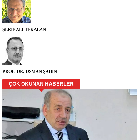
ŞERİF ALİ TEKALAN
PROF. DR. OSMAN ŞAHİN
ÇOK OKUNAN HABERLER