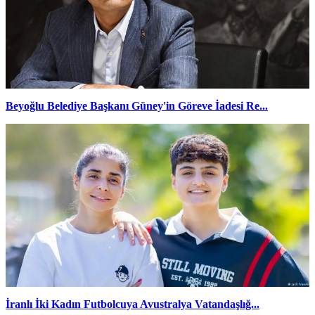
Beyoğlu Belediye Başkanı Güney'in Göreve İadesi Re...
İranlı İki Kadın Futbolcuya Avustralya Vatandaşlığ...