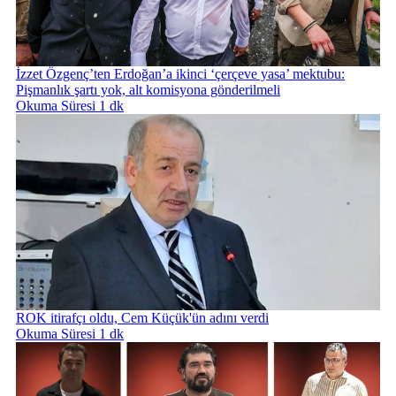
İzzet Özgenç’ten Erdoğan’a ikinci ‘çerçeve yasa’ mektubu:
Pişmanlık şartı yok, alt komisyona gönderilmeli
Okuma Süresi 1 dk
ROK itirafçı oldu, Cem Küçük'ün adını verdi
Okuma Süresi 1 dk