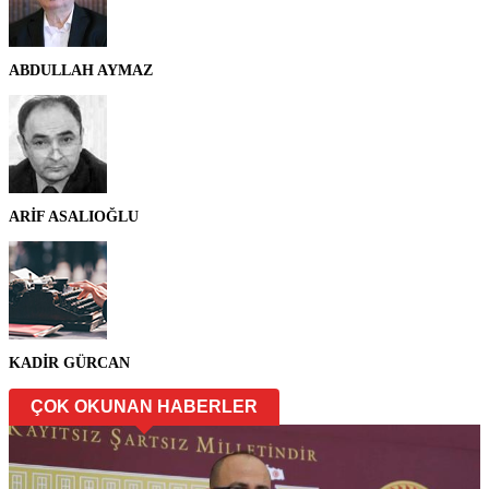
ABDULLAH AYMAZ
ARİF ASALIOĞLU
KADİR GÜRCAN
ÇOK OKUNAN HABERLER