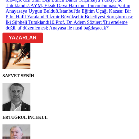
Tutuklandı
7
.
AYM, Eksik Dava Harcının Tamamlanması Şartını
Anayasaya Uygun Buldu
8
.
İstanbul'da Eğitim Uçağı Kazası: Bir
Pilot Hafif Yaralandı
9
.
İzmir Büyükşehir Belediyesi Soruşturması:
İki Şüpheli Tutuklandı
10
.
Prof. Dr. Adem Sözüer: 'Bu erteleme
değil, af düzenlemesi; Anayasa ile nasıl bağdaşacak?'
YAZARLAR
SAFVET SENİH
ERTUĞRUL İNCEKUL