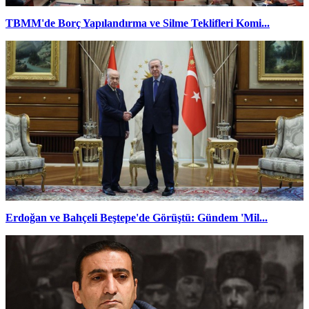
TBMM'de Borç Yapılandırma ve Silme Teklifleri Komi...
Erdoğan ve Bahçeli Beştepe'de Görüştü: Gündem 'Mil...