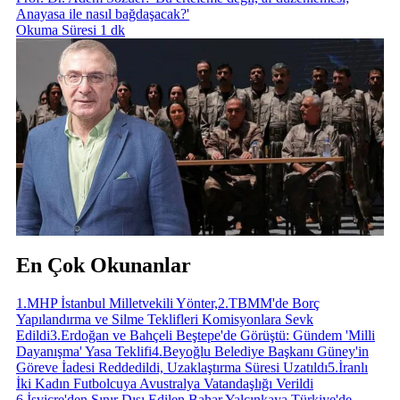
Anayasa ile nasıl bağdaşacak?'
Okuma Süresi 1 dk
En Çok Okunanlar
1
.
MHP İstanbul Milletvekili Yönter,
2
.
TBMM'de Borç
Yapılandırma ve Silme Teklifleri Komisyonlara Sevk
Edildi
3
.
Erdoğan ve Bahçeli Beştepe'de Görüştü: Gündem 'Milli
Dayanışma' Yasa Teklifi
4
.
Beyoğlu Belediye Başkanı Güney'in
Göreve İadesi Reddedildi, Uzaklaştırma Süresi Uzatıldı
5
.
İranlı
İki Kadın Futbolcuya Avustralya Vatandaşlığı Verildi
6
.
İsviçre'den Sınır Dışı Edilen Bahar Yalçınkaya Türkiye'de