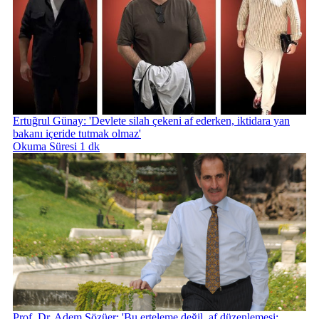
Ertuğrul Günay: 'Devlete silah çekeni af ederken, iktidara yan
bakanı içeride tutmak olmaz'
Okuma Süresi 1 dk
Prof. Dr. Adem Sözüer: 'Bu erteleme değil, af düzenlemesi;