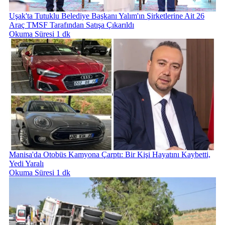
Uşak'ta Tutuklu Belediye Başkanı Yalım'ın Şirketlerine Ait 26
Araç TMSF Tarafından Satışa Çıkarıldı
Okuma Süresi 1 dk
Manisa'da Otobüs Kamyona Çarptı: Bir Kişi Hayatını Kaybetti,
Yedi Yaralı
Okuma Süresi 1 dk