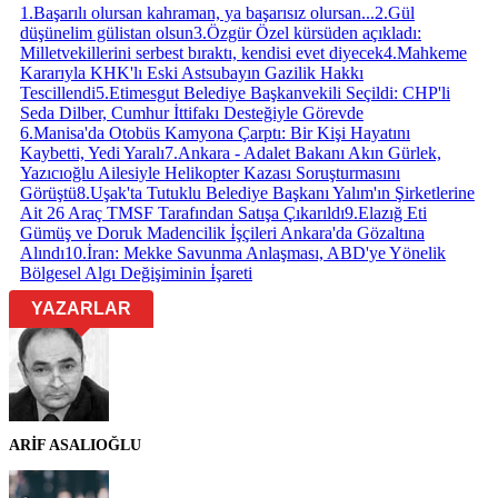
1
.
Başarılı olursan kahraman, ya başarısız olursan...
2
.
Gül
düşünelim gülistan olsun
3
.
Özgür Özel kürsüden açıkladı:
Milletvekillerini serbest bıraktı, kendisi evet diyecek
4
.
Mahkeme
Kararıyla KHK'lı Eski Astsubayın Gazilik Hakkı
Tescillendi
5
.
Etimesgut Belediye Başkanvekili Seçildi: CHP'li
Seda Dilber, Cumhur İttifakı Desteğiyle Görevde
6
.
Manisa'da Otobüs Kamyona Çarptı: Bir Kişi Hayatını
Kaybetti, Yedi Yaralı
7
.
Ankara - Adalet Bakanı Akın Gürlek,
Yazıcıoğlu Ailesiyle Helikopter Kazası Soruşturmasını
Görüştü
8
.
Uşak'ta Tutuklu Belediye Başkanı Yalım'ın Şirketlerine
Ait 26 Araç TMSF Tarafından Satışa Çıkarıldı
9
.
Elazığ Eti
Gümüş ve Doruk Madencilik İşçileri Ankara'da Gözaltına
Alındı
10
.
İran: Mekke Savunma Anlaşması, ABD'ye Yönelik
Bölgesel Algı Değişiminin İşareti
YAZARLAR
ARİF ASALIOĞLU