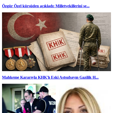
Özgür Özel kürsüden açıkladı: Milletvekillerini se...
Mahkeme Kararıyla KHK'lı Eski Astsubayın Gazilik H...