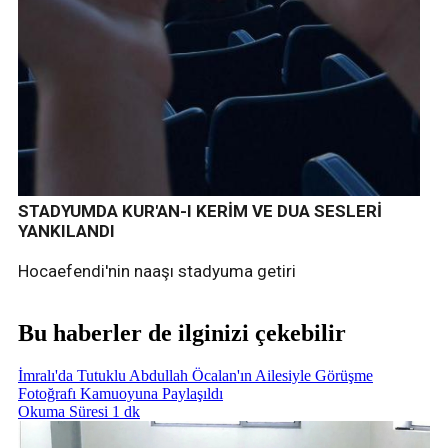
STADYUMDA KUR'AN-I KERİM VE DUA SESLERİ
YANKILANDI
Hocaefendi'nin naaşı stadyuma getiri
Bu haberler de ilginizi çekebilir
İmralı'da Tutuklu Abdullah Öcalan'ın Ailesiyle Görüşme
Fotoğrafı Kamuoyuna Paylaşıldı
Okuma Süresi 1 dk