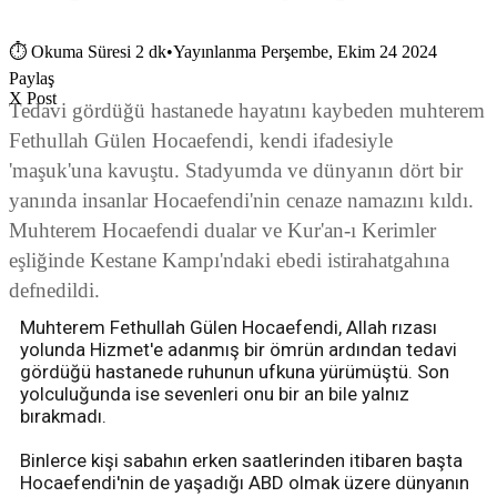
⏱
Okuma Süresi 2 dk
•
Yayınlanma Perşembe, Ekim 24 2024
Paylaş
X Post
Tedavi gördüğü hastanede hayatını kaybeden muhterem
Fethullah Gülen Hocaefendi, kendi ifadesiyle
'maşuk'una kavuştu. Stadyumda ve dünyanın dört bir
yanında insanlar Hocaefendi'nin cenaze namazını kıldı.
Muhterem Hocaefendi dualar ve Kur'an-ı Kerimler
eşliğinde Kestane Kampı'ndaki ebedi istirahatgahına
defnedildi.
Muhterem Fethullah Gülen Hocaefendi, Allah rızası
yolunda Hizmet'e adanmış bir ömrün ardından tedavi
gördüğü hastanede ruhunun ufkuna yürümüştü. Son
yolculuğunda ise sevenleri onu bir an bile yalnız
bırakmadı.
Binlerce kişi sabahın erken saatlerinden itibaren başta
Hocaefendi'nin de yaşadığı ABD olmak üzere dünyanın