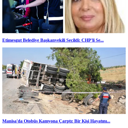
Etimesgut Belediye Başkanvekili Seçildi: CHP'li Se...
Manisa'da Otobüs Kamyona Çarptı: Bir Kişi Hayatını...