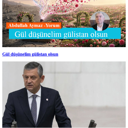
Gül düşünelim gülistan olsun