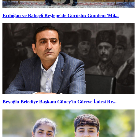
Erdoğan ve Bahçeli Beştepe'de Görüştü: Gündem 'Mil...
Beyoğlu Belediye Başkanı Güney'in Göreve İadesi Re...