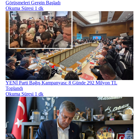
Görüşmeleri Gergin Başladı
Okuma Süresi 1 dk
YENİ Parti Bağış Kampanyası: 8 Günde 292 Milyon TL
Toplandı
Okuma Süresi 1 dk