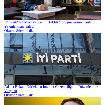
İYİ Parti'den Meclis'e Kanun Teklifi Görüşmelerinin Canlı
Yayınlanması Talebi
Okuma Süresi 1 dk
Adalet Bakanı Gürlek'ten İnternet Gazeteciliğinin Düzenlenmesi
Vurgusu
Okuma Süresi 1 dk