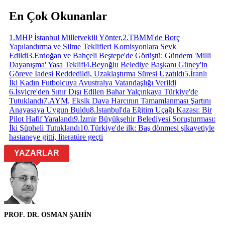
En Çok Okunanlar
1
.
MHP İstanbul Milletvekili Yönter,
2
.
TBMM'de Borç
Yapılandırma ve Silme Teklifleri Komisyonlara Sevk
Edildi
3
.
Erdoğan ve Bahçeli Beştepe'de Görüştü: Gündem 'Milli
Dayanışma' Yasa Teklifi
4
.
Beyoğlu Belediye Başkanı Güney'in
Göreve İadesi Reddedildi, Uzaklaştırma Süresi Uzatıldı
5
.
İranlı
İki Kadın Futbolcuya Avustralya Vatandaşlığı Verildi
6
.
İsviçre'den Sınır Dışı Edilen Bahar Yalçınkaya Türkiye'de
Tutuklandı
7
.
AYM, Eksik Dava Harcının Tamamlanması Şartını
Anayasaya Uygun Buldu
8
.
İstanbul'da Eğitim Uçağı Kazası: Bir
Pilot Hafif Yaralandı
9
.
İzmir Büyükşehir Belediyesi Soruşturması:
İki Şüpheli Tutuklandı
10
.
Türkiye'de ilk: Baş dönmesi şikayetiyle
hastaneye gitti, literatüre geçti
YAZARLAR
PROF. DR. OSMAN ŞAHİN