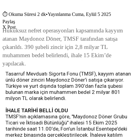
⏱
Okuma Süresi 2 dk
•
Yayınlanma Cuma, Eylül 5 2025
Paylaş
X Post
Hukuksuz nefret operasyonları kapsamında kayyım
atanan Maydonoz Döner, TMSF tarafından satışa
çıkarıldı. 390 şubeli zincir için 2,8 milyar TL
muhammen bedel belirlendi, ihale 15 Ekim’de
yapılacak.
Tasarruf Mevduatı Sigorta Fonu (TMSF), kayyım atanan
ünlü döner zinciri Maydonoz Döner’i satışa çıkarıyor.
Türkiye ve yurt dışında toplam 390’dan fazla şubesi
bulunan marka için muhammen bedel 2 milyar 801
milyon TL olarak belirlendi.
İHALE TARİHİ BELLİ OLDU
TMSF’nin açıklamasına göre, "Maydonoz Döner Grubu
Ticari ve İktisadi Bütünlüğü" ihalesi 15 Ekim 2025
tarihinde saat 11.00’de, Fon’un İstanbul Esentepe’deki
merkez binasında gerçekleştirilecek. İhaleye katılım