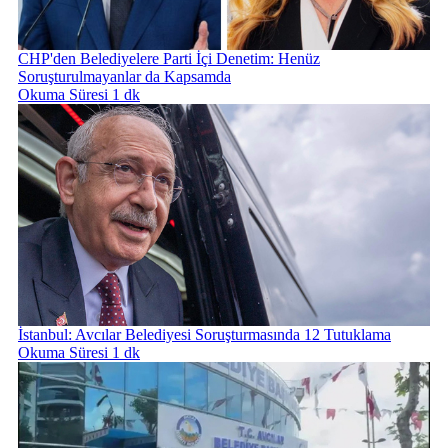
CHP'den Belediyelere Parti İçi Denetim: Henüz
Soruşturulmayanlar da Kapsamda
Okuma Süresi 1 dk
İstanbul: Avcılar Belediyesi Soruşturmasında 12 Tutuklama
Okuma Süresi 1 dk