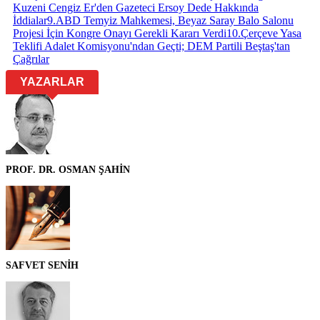
Kuzeni Cengiz Er'den Gazeteci Ersoy Dede Hakkında
İddialar
9
.
ABD Temyiz Mahkemesi, Beyaz Saray Balo Salonu
Projesi İçin Kongre Onayı Gerekli Kararı Verdi
10
.
Çerçeve Yasa
Teklifi Adalet Komisyonu'ndan Geçti; DEM Partili Beştaş'tan
Çağrılar
YAZARLAR
PROF. DR. OSMAN ŞAHİN
SAFVET SENİH