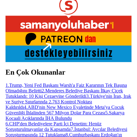
En Çok Okunanlar
1
.
Trump, Yeni Fed Başkanı Warsh'a Faiz Kararının Tek Başına
Olmadığını Belirtti
2
.
Menderes Belediye Başkanı İlkay Çiçek
Tutuklandı: 10 Kişi Cezaevine Gönderildi
3
.
Türkiye'nin İran, Irak
ve Suriye Sınırlarında 2.763 Kontrol Noktası
Kaldırıldı
4
.
ABD'nin New Mexico Eyaletinde Meta'ya Çocuk
Güvenliği İhlalinden 567 Milyon Dolar Para Cezası
5
.
Sakarya
Kocaali Açıklarında İHA Bulundu
6
.
CHP'den Belediyelere Parti İçi Denetim: Henüz
Soruşturulmayanlar da Kapsamda
7
.
İstanbul: Avcılar Belediyesi
Soruşturmasında 12 Tutuklama
8
.
Cumhurbaşkanı Erdoğan'ın