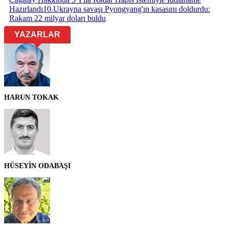
Hazırlandı
10
.
Ukrayna savaşı Pyongyang'ın kasasını doldurdu:
Rakam 22 milyar doları buldu
YAZARLAR
HARUN TOKAK
HÜSEYİN ODABAŞI