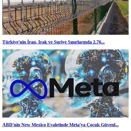
Türkiye'nin İran, Irak ve Suriye Sınırlarında 2.76...
ABD'nin New Mexico Eyaletinde Meta'ya Çocuk Güvenl...