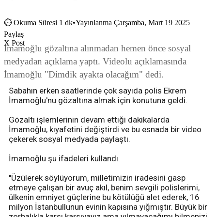
⏱
Okuma Süresi 1 dk
•
Yayınlanma Çarşamba, Mart 19 2025
Paylaş
X Post
İmamoğlu gözaltına alınmadan hemen önce sosyal
medyadan açıklama yaptı. Videolu açıklamasında
İmamoğlu "Dimdik ayakta olacağım" dedi.
Sabahın erken saatlerinde çok sayıda polis Ekrem
İmamoğlu'nu gözaltına almak için konutuna geldi.
Gözaltı işlemlerinin devam ettiği dakikalarda
İmamoğlu, kıyafetini değiştirdi ve bu esnada bir video
çekerek sosyal medyada paylaştı.
İmamoğlu şu ifadeleri kullandı.
"Üzülerek söylüyorum, milletimizin iradesini gasp
etmeye çalışan bir avuç akıl, benim sevgili polislerimi,
ülkenin emniyet güçlerine bu kötülüğü alet ederek, 16
milyon İstanbullunun evinin kapısına yığmıştır. Büyük bir
zorbalıkla karşı karşıyayız ama yılmayacağımı bilmenizi