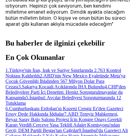
istiyorum. Hepinizi çok seviyorum, ben kendimi
milletime emanet ediyorum. Dimdik ayakta olacağım
bütün milletim bilsin. O kişiye ve onun bütün bu süreci
aparat gibi kullanan aklıyla mücadele edeceğim"
Bu haberler de ilginizi çekebilir
En Çok Okunanlar
1
.
Türkiye'nin İran, Irak ve Suriye Sınırlarında 2.763 Kontrol
Noktası Kaldırıldı
2
.
ABD'nin New Mexico Eyaletinde Meta'ya
Çocuk Güvenliği İhlalinden 567 Milyon Dolar Para
Cezası
3
.
Sakarya Kocaali Açıklarında İHA Bulundu
4
.
CHP'den
Belediyelere Parti İçi Denetim: Henüz Soruşturulmayanlar da
Kapsamda
5
.
İstanbul: Avcılar Belediyesi Soruşturmasında 12
Tutuklama
6
.
Cumhurbaşkanı Erdoğan'ın Kuzeni Cengiz Er'den Gazeteci
Ersoy Dede Hakkında İddialar
7
.
ABD Temyiz Mahkemesi,
Beyaz Saray Balo Salonu Projesi İçin Kongre Onayı Gerekli
Kararı Verdi
8
.
Çerçeve Yasa Teklifi Adalet Komisyonu'ndan
Geçti; DEM Partili Beştaş'tan Çağrılar
9
.
İstanbul'da Gazeteci Ali
Çağatay Hakkında 5 Yıla Kadar Hapis İstemiyle İddianame