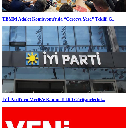
TBMM Adalet Komisyonu'nda “Çerçeve Yasa” Teklifi G...
İYİ Parti'den Meclis'e Kanun Teklifi Görüşmelerini...