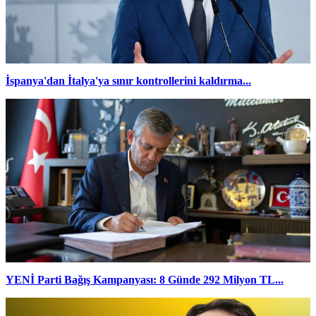
İspanya'dan İtalya'ya sınır kontrollerini kaldırma...
YENİ Parti Bağış Kampanyası: 8 Günde 292 Milyon TL...