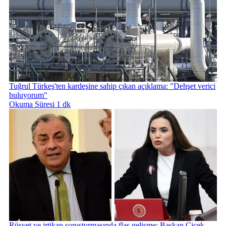
Tuğrul Türkeş'ten kardeşine sahip çıkan açıklama: "Dehşet verici
buluyorum"
Okuma Süresi 1 dk
Rüşvet ve irtikap soruşturmasında flaş gelişme: Başkan Çiçek