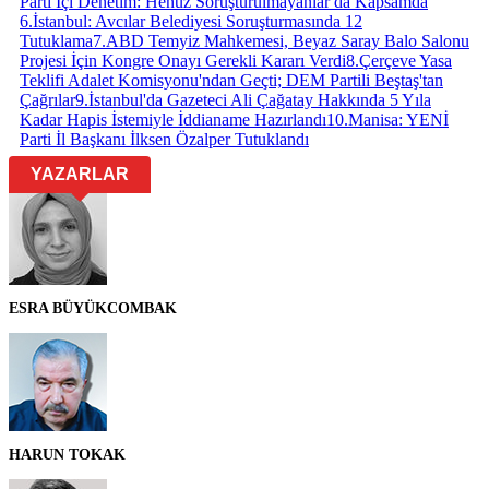
Parti İçi Denetim: Henüz Soruşturulmayanlar da Kapsamda
6
.
İstanbul: Avcılar Belediyesi Soruşturmasında 12
Tutuklama
7
.
ABD Temyiz Mahkemesi, Beyaz Saray Balo Salonu
Projesi İçin Kongre Onayı Gerekli Kararı Verdi
8
.
Çerçeve Yasa
Teklifi Adalet Komisyonu'ndan Geçti; DEM Partili Beştaş'tan
Çağrılar
9
.
İstanbul'da Gazeteci Ali Çağatay Hakkında 5 Yıla
Kadar Hapis İstemiyle İddianame Hazırlandı
10
.
Manisa: YENİ
Parti İl Başkanı İlksen Özalper Tutuklandı
YAZARLAR
ESRA BÜYÜKCOMBAK
HARUN TOKAK