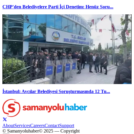
CHP'den Belediyelere Parti İçi Denetim: Henüz Soru...
İstanbul: Avcılar Belediyesi Soruşturmasında 12 Tu...
About
Services
Careers
Contact
Support
© Samanyoluhaber
© 2025 — Copyright