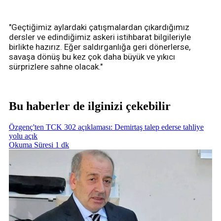
"Geçtiğimiz aylardaki çatışmalardan çıkardığımız
dersler ve edindiğimiz askeri istihbarat bilgileriyle
birlikte hazırız. Eğer saldırganlığa geri dönerlerse,
savaşa dönüş bu kez çok daha büyük ve yıkıcı
sürprizlere sahne olacak."
Bu haberler de ilginizi çekebilir
Özgenç'ten TCK 302 açıklaması: Demirtaş talep ederse tahliye
yolu açık
Okuma Süresi 1 dk