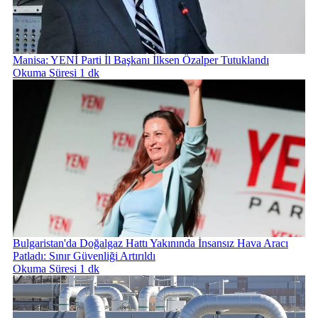
Manisa: YENİ Parti İl Başkanı İlksen Özalper Tutuklandı
Okuma Süresi 1 dk
Bulgaristan'da Doğalgaz Hattı Yakınında İnsansız Hava Aracı
Patladı: Sınır Güvenliği Artırıldı
Okuma Süresi 1 dk