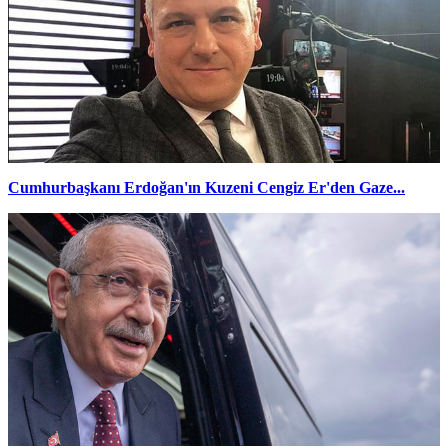
Cumhurbaşkanı Erdoğan'ın Kuzeni Cengiz Er'den Gaze...