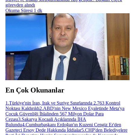
görevden alındı
Okuma Süresi 1 dk
En Çok Okunanlar
1
.
Türkiye'nin İran, Irak ve Suriye Sınırlarında 2.763 Kontrol
Noktası Kaldırıldı
2
.
ABD'nin New Mexico Eyaletinde Meta'ya
Çocuk Güvenliği İhlalinden 567 Milyon Dolar Para
Cezası
3
.
Sakarya Kocaali Açıklarında İHA
Bulundu
4
.
Cumhurbaşkanı Erdoğan'ın Kuzeni Cengiz Er'den
Gazeteci Ersoy Dede Hakkında İddialar
5
.
CHP'den Belediyelere