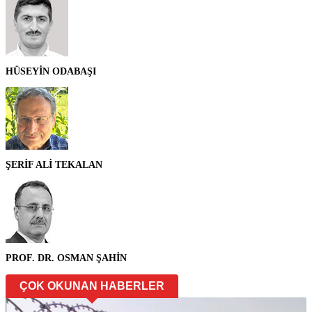
HÜSEYİN ODABAŞI
ŞERİF ALİ TEKALAN
PROF. DR. OSMAN ŞAHİN
ÇOK OKUNAN HABERLER