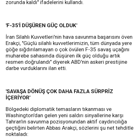
zorunda kaldı" ifadelerini kullandı.
'F-35'İ DÜŞÜREN GÜÇ OLDUK'
İran Silahlı Kuvvetleri'nin hava savunma başarısını öven
Erakçi, "Güçlü silahlı kuvvetlerimizin, tüm dünyada yere
göğe sığdırılamayan o çok övülen F-35 savaş uçağını
muharebe sahasında düşüren ilk güç olduğu artık
resmen doğrulandı" diyerek ABD'nin askeri prestijine
darbe vurduklarını ilan etti.
'SAVAŞA DÖNÜŞ ÇOK DAHA FAZLA SÜRPRİZ
İÇERİYOR'
Bölgedeki diplomatik temasların tıkanması ve
Washington'dan gelen yeni saldırı sinyallerine karşı
Tahran'ın savunma pozisyonundan aktif caydırıcılığa
geçtiğini belirten Abbas Arakçi, sözlerini şu net tehditle
noktaladı: