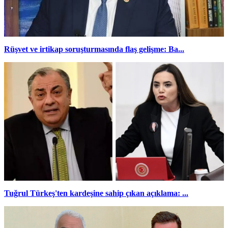
Rüşvet ve irtikap soruşturmasında flaş gelişme: Ba...
Tuğrul Türkeş'ten kardeşine sahip çıkan açıklama: ...