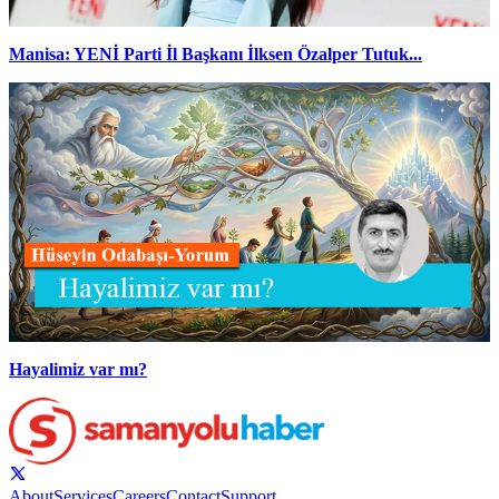
Manisa: YENİ Parti İl Başkanı İlksen Özalper Tutuk...
Hayalimiz var mı?
About
Services
Careers
Contact
Support