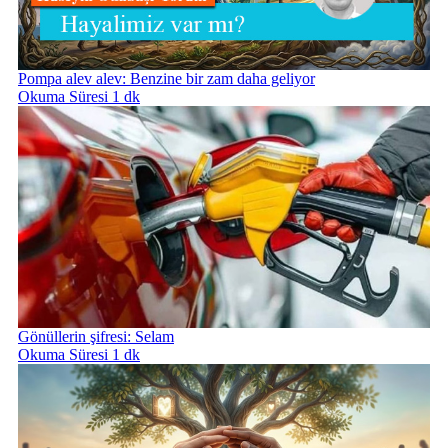
Pompa alev alev: Benzine bir zam daha geliyor
Okuma Süresi 1 dk
Gönüllerin şifresi: Selam
Okuma Süresi 1 dk