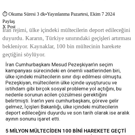
⏱
Okuma Süresi 3 dk
•
Yayınlanma Pazartesi, Ekim 7 2024
Paylaş
X Post
İran rejimi, ülke içindeki mültecilerin deport edileceğini
duyurdu. Kararın, Türkiye sınırındaki geçişleri artırması
bekleniyor. Kaynaklar, 100 bin mültecinin harekete
geçtiğini söylüyor.
İran Cumhurbaşkanı Mesud Pezeşkiyan’ın seçim
kampanyası sürecindeki en önemli vaatlerinden biri,
ülke içindeki mültecilerin sınır dışı edilmesi olmuştu.
Pezeşkiyan, mültecilerin ülke içinde uyuşturucu ve
istihdam gibi birçok sosyal probleme yol açtığını, bu
nedenle sorunun acilen çözülmesi gerektiğini
belirtmişti. İran’ın yeni cumhurbaşkanı, göreve gelir
gelmez, İçişleri Bakanlığı, ülke içindeki mültecilerin
deport edileceğini duyurdu ve son tarih olarak ise aralık
ayının sonunu işaret etti.
5 MİLYON MÜLTECİDEN 100 BİNİ HAREKETE GEÇTİ