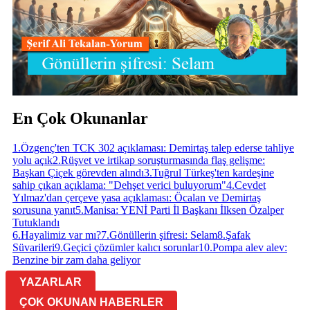
En Çok Okunanlar
1
.
Özgenç'ten TCK 302 açıklaması: Demirtaş talep ederse tahliye
yolu açık
2
.
Rüşvet ve irtikap soruşturmasında flaş gelişme:
Başkan Çiçek görevden alındı
3
.
Tuğrul Türkeş'ten kardeşine
sahip çıkan açıklama: "Dehşet verici buluyorum"
4
.
Cevdet
Yılmaz'dan çerçeve yasa açıklaması: Öcalan ve Demirtaş
sorusuna yanıt
5
.
Manisa: YENİ Parti İl Başkanı İlksen Özalper
Tutuklandı
6
.
Hayalimiz var mı?
7
.
Gönüllerin şifresi: Selam
8
.
Şafak
Süvarileri
9
.
Geçici çözümler kalıcı sorunlar
10
.
Pompa alev alev:
Benzine bir zam daha geliyor
YAZARLAR
ÇOK OKUNAN HABERLER