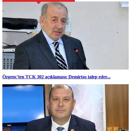
Özgenç'ten TCK 302 açıklaması: Demirtaş talep eder...