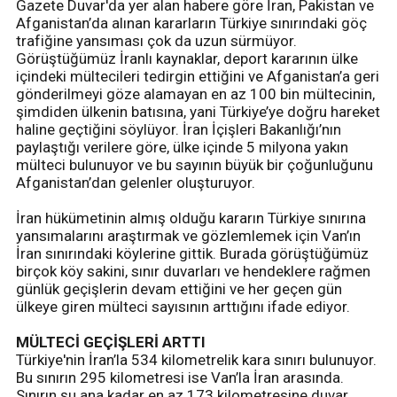
Gazete Duvar'da yer alan habere göre İran, Pakistan ve
Afganistan’da alınan kararların Türkiye sınırındaki göç
trafiğine yansıması çok da uzun sürmüyor.
Görüştüğümüz İranlı kaynaklar, deport kararının ülke
içindeki mültecileri tedirgin ettiğini ve Afganistan’a geri
gönderilmeyi göze alamayan en az 100 bin mültecinin,
şimdiden ülkenin batısına, yani Türkiye’ye doğru hareket
haline geçtiğini söylüyor. İran İçişleri Bakanlığı’nın
paylaştığı verilere göre, ülke içinde 5 milyona yakın
mülteci bulunuyor ve bu sayının büyük bir çoğunluğunu
Afganistan’dan gelenler oluşturuyor.
İran hükümetinin almış olduğu kararın Türkiye sınırına
yansımalarını araştırmak ve gözlemlemek için Van’ın
İran sınırındaki köylerine gittik. Burada görüştüğümüz
birçok köy sakini, sınır duvarları ve hendeklere rağmen
günlük geçişlerin devam ettiğini ve her geçen gün
ülkeye giren mülteci sayısının arttığını ifade ediyor.
MÜLTECİ GEÇİŞLERİ ARTTI
Türkiye'nin İran’la 534 kilometrelik kara sınırı bulunuyor.
Bu sınırın 295 kilometresi ise Van’la İran arasında.
Sınırın şu ana kadar en az 173 kilometresine duvar