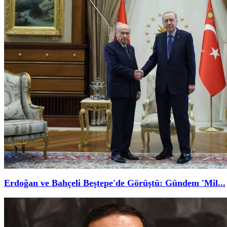
Erdoğan ve Bahçeli Beştepe'de Görüştü: Gündem 'Mil...