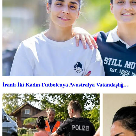
İranlı İki Kadın Futbolcuya Avustralya Vatandaşlığ...