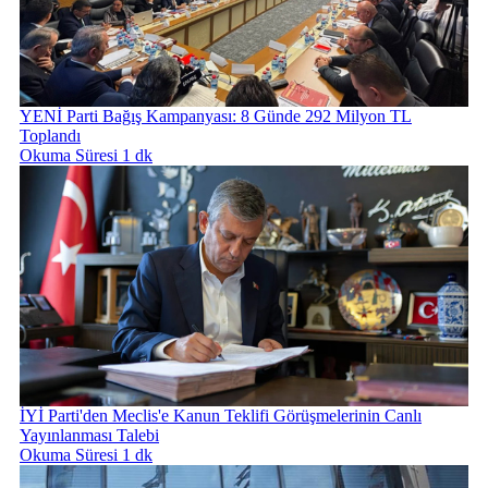
YENİ Parti Bağış Kampanyası: 8 Günde 292 Milyon TL
Toplandı
Okuma Süresi 1 dk
İYİ Parti'den Meclis'e Kanun Teklifi Görüşmelerinin Canlı
Yayınlanması Talebi
Okuma Süresi 1 dk