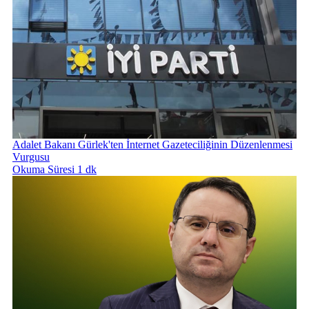
Adalet Bakanı Gürlek'ten İnternet Gazeteciliğinin Düzenlenmesi
Vurgusu
Okuma Süresi 1 dk