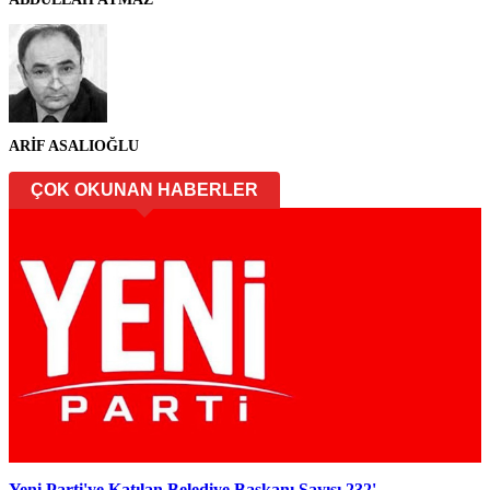
ARİF ASALIOĞLU
ÇOK OKUNAN HABERLER
Yeni Parti'ye Katılan Belediye Başkanı Sayısı 232'...