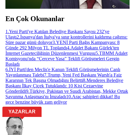
En Çok Okunanlar
1
.
Yeni Parti'ye Katılan Belediye Başkanı Sayısı 232'ye
Ulaştı
2
.
İspanya'dan İtalya'ya sınır kontrollerini kaldırma çağırısı:
Süre pazar günü doluyor
3
.
YENİ Parti Bağış Kampanyası: 8
Günde 292 Milyon TL Toplandı
4
.
Adalet Bakanı Gürlek'ten
İnternet Gazeteciliğinin Düzenlenmesi Vurgusu
5
.
TBMM Adalet
Komisyonu'nda “Çerçeve Yasa” Teklifi Görüşmeleri Gergin
Başladı
6
.
İYİ Parti'den Meclis'e Kanun Teklifi Görüşmelerinin Canlı
Yayınlanması Talebi
7
.
Trump, Yeni Fed Başkanı Warsh'a Faiz
Kararının Tek Başına Olmadığını Belirtti
8
.
Menderes Belediye
Başkanı İlkay Çiçek Tutuklandı: 10 Kişi Cezaevine
Gönderildi
9
.
Türkiye, Pakistan ve Suudi Arabistan, Mekke Ortak
Savunma Anlaşması'nı İmzaladı
10
.
Araç sahipleri dikkat! Bu
gece benzine büyük zam geliyor
YAZARLAR