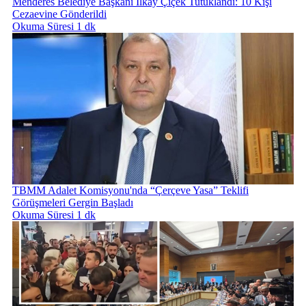
Menderes Belediye Başkanı İlkay Çiçek Tutuklandı: 10 Kişi
Cezaevine Gönderildi
Okuma Süresi 1 dk
TBMM Adalet Komisyonu'nda “Çerçeve Yasa” Teklifi
Görüşmeleri Gergin Başladı
Okuma Süresi 1 dk