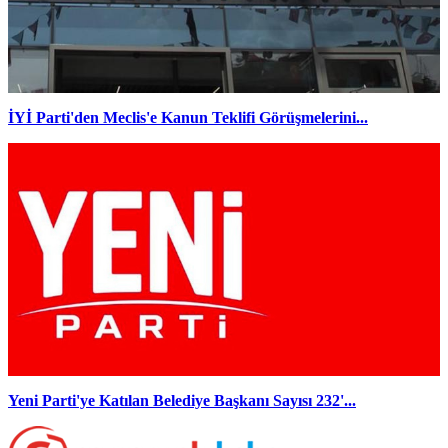
İYİ Parti'den Meclis'e Kanun Teklifi Görüşmelerini...
Yeni Parti'ye Katılan Belediye Başkanı Sayısı 232'...