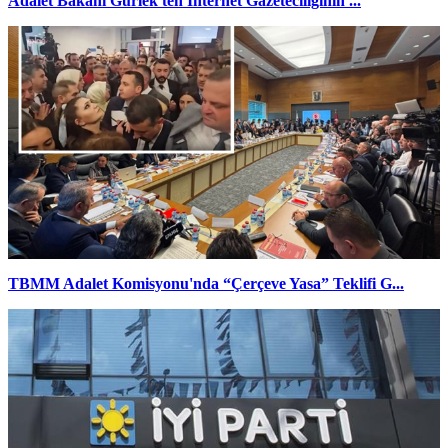
Adalet Bakanı Gürlek'ten İnternet Gazeteciliğinin ...
TBMM Adalet Komisyonu'nda “Çerçeve Yasa” Teklifi G...