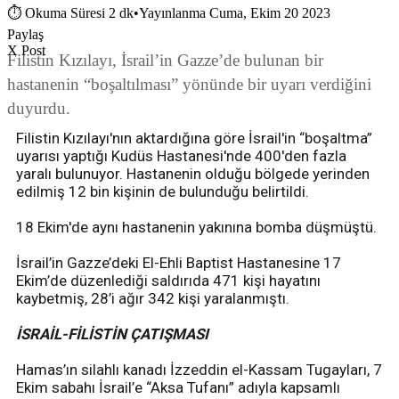
⏱
Okuma Süresi 2 dk
•
Yayınlanma Cuma, Ekim 20 2023
Paylaş
X Post
Filistin Kızılayı, İsrail’in Gazze’de bulunan bir
hastanenin “boşaltılması” yönünde bir uyarı verdiğini
duyurdu.
Filistin Kızılayı'nın aktardığına göre İsrail'in “boşaltma”
uyarısı yaptığı Kudüs Hastanesi'nde 400'den fazla
yaralı bulunuyor. Hastanenin olduğu bölgede yerinden
edilmiş 12 bin kişinin de bulunduğu belirtildi.
18 Ekim'de aynı hastanenin yakınına bomba düşmüştü.
İsrail’in Gazze’deki El-Ehli Baptist Hastanesine 17
Ekim’de düzenlediği saldırıda 471 kişi hayatını
kaybetmiş, 28’i ağır 342 kişi yaralanmıştı.
İSRAİL-FİLİSTİN ÇATIŞMASI
Hamas’ın silahlı kanadı İzzeddin el-Kassam Tugayları, 7
Ekim sabahı İsrail’e “Aksa Tufanı” adıyla kapsamlı