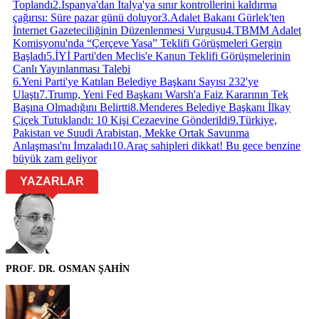
Toplandı
2
.
İspanya'dan İtalya'ya sınır kontrollerini kaldırma
çağırısı: Süre pazar günü doluyor
3
.
Adalet Bakanı Gürlek'ten
İnternet Gazeteciliğinin Düzenlenmesi Vurgusu
4
.
TBMM Adalet
Komisyonu'nda “Çerçeve Yasa” Teklifi Görüşmeleri Gergin
Başladı
5
.
İYİ Parti'den Meclis'e Kanun Teklifi Görüşmelerinin
Canlı Yayınlanması Talebi
6
.
Yeni Parti'ye Katılan Belediye Başkanı Sayısı 232'ye
Ulaştı
7
.
Trump, Yeni Fed Başkanı Warsh'a Faiz Kararının Tek
Başına Olmadığını Belirtti
8
.
Menderes Belediye Başkanı İlkay
Çiçek Tutuklandı: 10 Kişi Cezaevine Gönderildi
9
.
Türkiye,
Pakistan ve Suudi Arabistan, Mekke Ortak Savunma
Anlaşması'nı İmzaladı
10
.
Araç sahipleri dikkat! Bu gece benzine
büyük zam geliyor
YAZARLAR
PROF. DR. OSMAN ŞAHİN