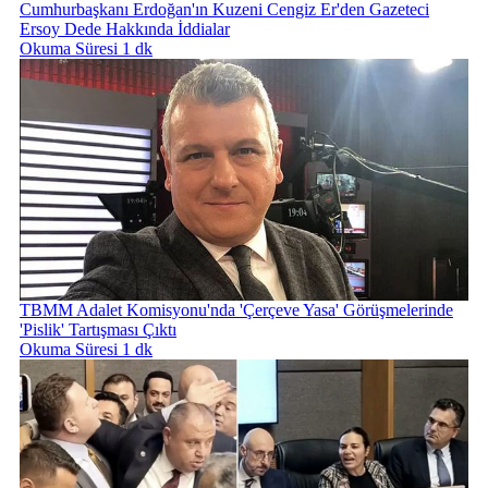
Cumhurbaşkanı Erdoğan'ın Kuzeni Cengiz Er'den Gazeteci
Ersoy Dede Hakkında İddialar
Okuma Süresi 1 dk
TBMM Adalet Komisyonu'nda 'Çerçeve Yasa' Görüşmelerinde
'Pislik' Tartışması Çıktı
Okuma Süresi 1 dk