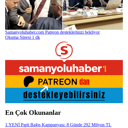
Samanyoluhaber.com Patreon desteklerinizi bekliyor
Okuma Süresi 1 dk
En Çok Okunanlar
1
.
YENİ Parti Bağış Kampanyası: 8 Günde 292 Milyon TL