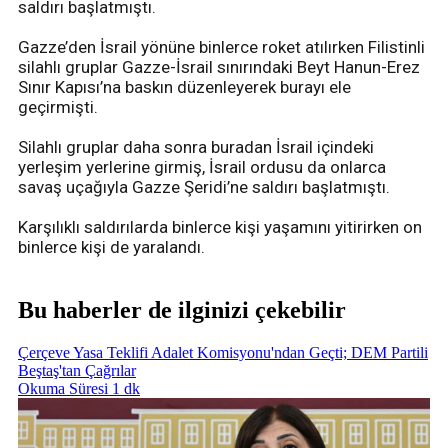
saldırı başlatmıştı.
Gazze’den İsrail yönüne binlerce roket atılırken Filistinli
silahlı gruplar Gazze-İsrail sınırındaki Beyt Hanun-Erez
Sınır Kapısı’na baskın düzenleyerek burayı ele
geçirmişti.
Silahlı gruplar daha sonra buradan İsrail içindeki
yerleşim yerlerine girmiş, İsrail ordusu da onlarca
savaş uçağıyla Gazze Şeridi’ne saldırı başlatmıştı.
Karşılıklı saldırılarda binlerce kişi yaşamını yitirirken on
binlerce kişi de yaralandı.
Bu haberler de ilginizi çekebilir
Çerçeve Yasa Teklifi Adalet Komisyonu'ndan Geçti; DEM Partili
Beştaş'tan Çağrılar
Okuma Süresi 1 dk