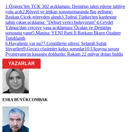
1
.
Özgenç'ten TCK 302 açıklaması: Demirtaş talep ederse tahliye
yolu açık
2
.
Rüşvet ve irtikap soruşturmasında flaş gelişme:
Başkan Çiçek görevden alındı
3
.
Tuğrul Türkeş'ten kardeşine
sahip çıkan açıklama: "Dehşet verici buluyorum"
4
.
Cevdet
Yılmaz'dan çerçeve yasa açıklaması: Öcalan ve Demirtaş
sorusuna yanıt
5
.
Manisa: YENİ Parti İl Başkanı İlksen Özalper
Tutuklandı
6
.
Hayalimiz var mı?
7
.
Gönüllerin şifresi: Selam
8
.
Şafak
Süvarileri
9
.
Geçici çözümler kalıcı sorunlar
10
.
Ukrayna savaşı
Pyongyang'ın kasasını doldurdu: Rakam 22 milyar doları buldu
YAZARLAR
ESRA BÜYÜKCOMBAK