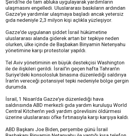
Şeridi'ne de tam abluka uygulayarak yardımların
ulaşmasını engelledi. Uluslararası baskıların ardından
Gazze'ye yardımlar ulaşmaya başladı ancak yetersiz
gıda nedeniyle 2,3 milyon kişi açlıkla yüzleşiyor.
Gazze'de uygulanan şiddet İsrail hükümetine
uluslararası alanda giderek artan bir tepkiye neden
olurken, ülke içinde de Başbakan Binyamin Netenyahu
yönetimine karşı protestolar yapıldı.
Tel Aviv yönetiminin en büyük destekçisi Washington
ile de ilişkileri gerildi. İsrail'in geçen hafta Tahran'ın
Suriye'deki konsolosluk binasına düzenlediği saldırıya
İran'ın vereceği potansiyel tepki nedeniyle bölge gergin
durumda.
İsrail, 1 Nisan'da Gazze'ye düzenlediği hava
saldırısında ABD merkezli gıda yardım kuruluşu World
Central Kitchen'ın yedi yardım görevlisini öldürmesi
üzerine uluslararası öfke fırtınasıyla karşı karşıya kaldı.
ABD Başkanı Joe Biden, perşembe günü İsrail
Başbakanı Binyamin Netanyahu ile yaptığı kısa telefon