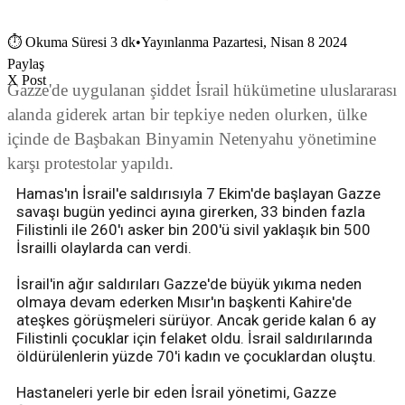
⏱
Okuma Süresi 3 dk
•
Yayınlanma Pazartesi, Nisan 8 2024
Paylaş
X Post
Gazze'de uygulanan şiddet İsrail hükümetine uluslararası
alanda giderek artan bir tepkiye neden olurken, ülke
içinde de Başbakan Binyamin Netenyahu yönetimine
karşı protestolar yapıldı.
Hamas'ın İsrail'e saldırısıyla 7 Ekim'de başlayan Gazze
savaşı bugün yedinci ayına girerken, 33 binden fazla
Filistinli ile 260'ı asker bin 200'ü sivil yaklaşık bin 500
İsrailli olaylarda can verdi.
İsrail'in ağır saldırıları Gazze'de büyük yıkıma neden
olmaya devam ederken Mısır'ın başkenti Kahire'de
ateşkes görüşmeleri sürüyor. Ancak geride kalan 6 ay
Filistinli çocuklar için felaket oldu. İsrail saldırılarında
öldürülenlerin yüzde 70'i kadın ve çocuklardan oluştu.
Hastaneleri yerle bir eden İsrail yönetimi, Gazze