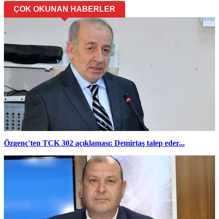
ÇOK OKUNAN HABERLER
Özgenç'ten TCK 302 açıklaması: Demirtaş talep eder...