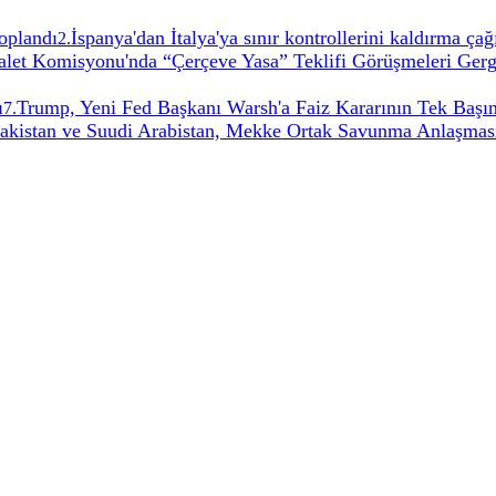
oplandı
İspanya'dan İtalya'ya sınır kontrollerini kaldırma ça
2
.
t Komisyonu'nda “Çerçeve Yasa” Teklifi Görüşmeleri Gerg
ı
Trump, Yeni Fed Başkanı Warsh'a Faiz Kararının Tek Başın
7
.
Pakistan ve Suudi Arabistan, Mekke Ortak Savunma Anlaşması