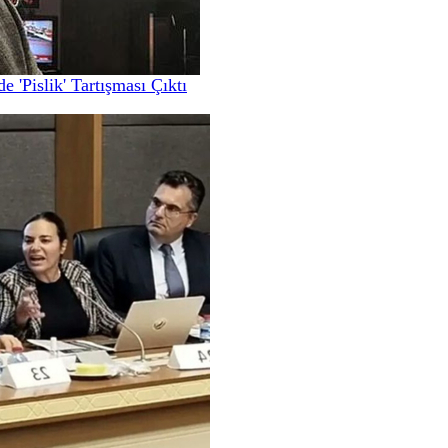
'Pislik' Tartışması Çıktı