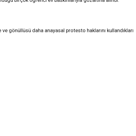
duğu birçok öğrenci ev baskınlarıyla gözaltına alındı.
 ve gönüllüsü daha anayasal protesto haklarını kullandıkları