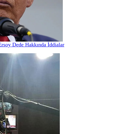
Ersoy Dede Hakkında İddialar