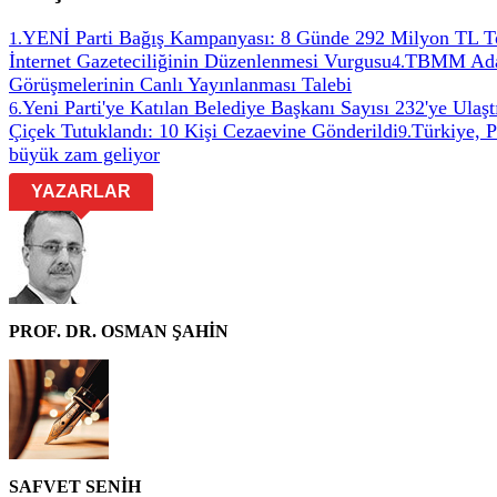
YENİ Parti Bağış Kampanyası: 8 Günde 292 Milyon TL T
1
.
İnternet Gazeteciliğinin Düzenlenmesi Vurgusu
TBMM Adale
4
.
Görüşmelerinin Canlı Yayınlanması Talebi
Yeni Parti'ye Katılan Belediye Başkanı Sayısı 232'ye Ulaşt
6
.
Çiçek Tutuklandı: 10 Kişi Cezaevine Gönderildi
Türkiye, 
9
.
büyük zam geliyor
YAZARLAR
PROF. DR. OSMAN ŞAHİN
SAFVET SENİH