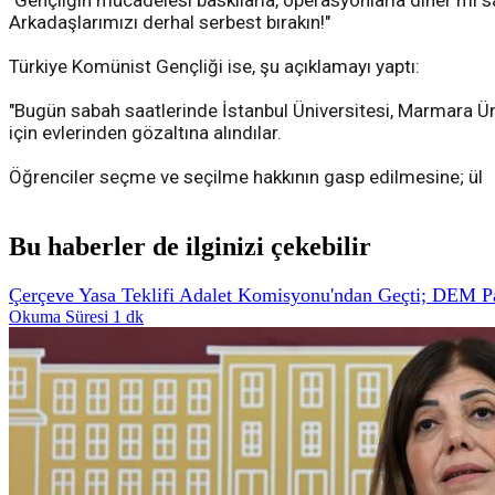
"Gençliğin mücadelesi baskılarla, operasyonlarla diner mi s
Arkadaşlarımızı derhal serbest bırakın!"
Türkiye Komünist Gençliği ise, şu açıklamayı yaptı:
"Bugün sabah saatlerinde İstanbul Üniversitesi, Marmara Üni
için evlerinden gözaltına alındılar.
Öğrenciler seçme ve seçilme hakkının gasp edilmesine; ül
Bu haberler de ilginizi çekebilir
Çerçeve Yasa Teklifi Adalet Komisyonu'ndan Geçti; DEM Part
Okuma Süresi 1 dk