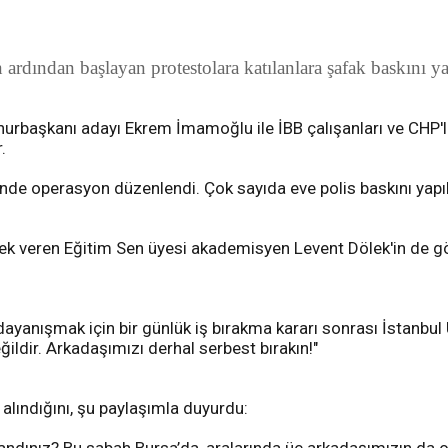
ından başlayan protestolara katılanlara şafak baskını yapı
urbaşkanı adayı Ekrem İmamoğlu ile İBB çalışanları ve CHP'l
.
inde operasyon düzenlendi. Çok sayıda eve polis baskını yapılı
ek veren Eğitim Sen üyesi akademisyen Levent Dölek'in de göza
ayanışmak için bir günlük iş bırakma kararı sonrası İstanbul
ğildir. Arkadaşımızı derhal serbest bırakın!"
alındığını, şu paylaşımla duyurdu: