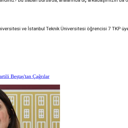
andınız? Bu sabah Bursa’da, aralarında üç arkadaşımızın da ol
versitesi ve İstanbul Teknik Üniversitesi öğrencisi 7 TKP üye
ili Beştaş'tan Çağrılar