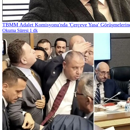
TBMM Adalet Komisyonu'nda 'Çerçeve Yasa' Görüşmelerinde 
Okuma Süresi 1 dk