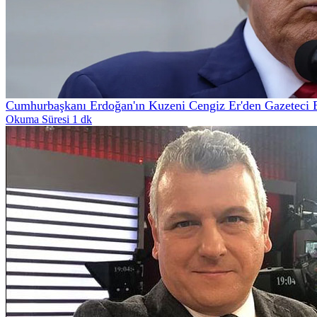
Cumhurbaşkanı Erdoğan'ın Kuzeni Cengiz Er'den Gazeteci 
Okuma Süresi 1 dk