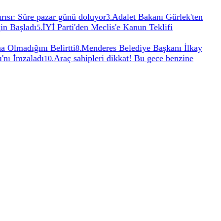
ğırısı: Süre pazar günü doluyor
Adalet Bakanı Gürlek'ten
3
.
in Başladı
İYİ Parti'den Meclis'e Kanun Teklifi
5
.
a Olmadığını Belirtti
Menderes Belediye Başkanı İlkay
8
.
'nı İmzaladı
Araç sahipleri dikkat! Bu gece benzine
10
.