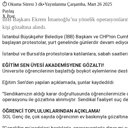
⏱
Okuma Süresi 3 dk
•
Yayınlanma Çarşamba, Mart 26 2025
Paylaş
X Post
İBB Başkanı Ekrem İmamoğlu’na yönelik operasyonların ard
kişi gözaltına alındı.
İstanbul Büyükşehir Belediye (İBB) Başkanı ve CHP'nin Cumh
başlayan protestolar, yurt genelinde günlerdir devam ediyor
İstanbul ve Bursa'da protestolara katılanlara, sabah saatler
EĞİTİM SEN ÜYESİ AKADEMİSYENE GÖZALTI!
Üniversite öğrencilerinin başlattığı boykot eylemlerine dest
Eğitim Sen'den yapılan açıklamada, şunlar kaydedildi:
"Sendikamızın aldığı karar doğrultusunda öğrencilerimizle d
operasyonu ile gözaltına alınmıştır. Sendikal faaliyet suç de
ÖĞRENCİ TOPLULUKLARINDAN AÇIKLAMA!
SOL Genç de, çok sayıda öğrencinin ev baskınıyla gözaltına 