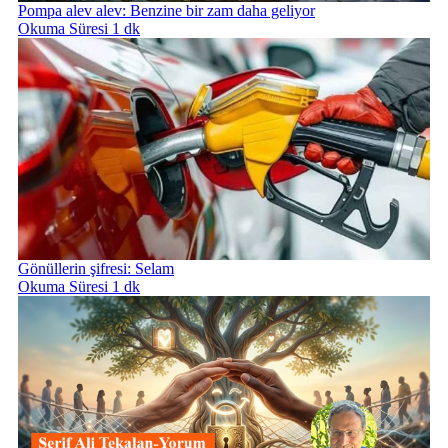
Pompa alev alev: Benzine bir zam daha geliyor
Okuma Süresi 1 dk
Gönüllerin şifresi: Selam
Okuma Süresi 1 dk