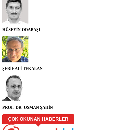
HÜSEYİN ODABAŞI
ŞERİF ALİ TEKALAN
PROF. DR. OSMAN ŞAHİN
ÇOK OKUNAN HABERLER