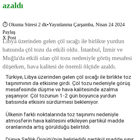
azaldı
⏱
Okuma Süresi 2 dk
•
Yayınlanma Çarşamba, Nisan 24 2024
Paylaş
X Post
Libya üzerinden gelen çöl sıcağı ile birlikte yurdun
batısında çöl tozu da etkili oldu. İstanbul, İzmir ve
Muğla'da etkili olan çöl tozu nedeniyle görüş mesafesi
düşerken, hava kalitesi de önemli ölçüde azaldı.
Türkiye, Libya üzerinden gelen çöl sıcağı ile birlikte toz
taşınımının da etkisine girdi. Çöl tozu nedeniyle görüş
mesafesinde düşme ve hava kalitesinde azalma
yaşanıyor. Çöl tozunun 1-2 gün boyunca yurdun
batısında etkisini sürdürmesi bekleniyor.
Ülkenin farklı noktalarında toz taşınımı nedeniyle
atmosferin hava kalitesini etkileyen partikül madde
oranlarında artış görüldüğü belirtildi.
Dünya Sağlık Örgütü'nün belirlediği partikül madde sınır