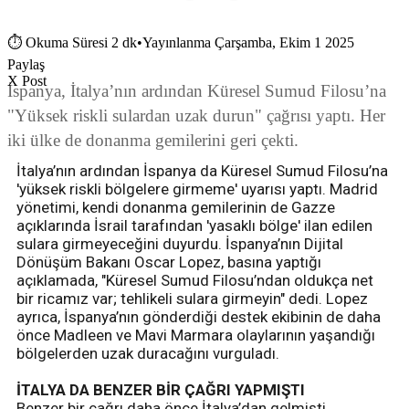
⏱
Okuma Süresi 2 dk
•
Yayınlanma Çarşamba, Ekim 1 2025
Paylaş
X Post
İspanya, İtalya’nın ardından Küresel Sumud Filosu’na
"Yüksek riskli sulardan uzak durun" çağrısı yaptı. Her
iki ülke de donanma gemilerini geri çekti.
İtalya’nın ardından İspanya da Küresel Sumud Filosu’na
'yüksek riskli bölgelere girmeme' uyarısı yaptı. Madrid
yönetimi, kendi donanma gemilerinin de Gazze
açıklarında İsrail tarafından 'yasaklı bölge' ilan edilen
sulara girmeyeceğini duyurdu. İspanya’nın Dijital
Dönüşüm Bakanı Oscar Lopez, basına yaptığı
açıklamada, "Küresel Sumud Filosu’ndan oldukça net
bir ricamız var; tehlikeli sulara girmeyin" dedi. Lopez
ayrıca, İspanya’nın gönderdiği destek ekibinin de daha
önce Madleen ve Mavi Marmara olaylarının yaşandığı
bölgelerden uzak duracağını vurguladı.
İTALYA DA BENZER BİR ÇAĞRI YAPMIŞTI
Benzer bir çağrı daha önce İtalya’dan gelmişti.