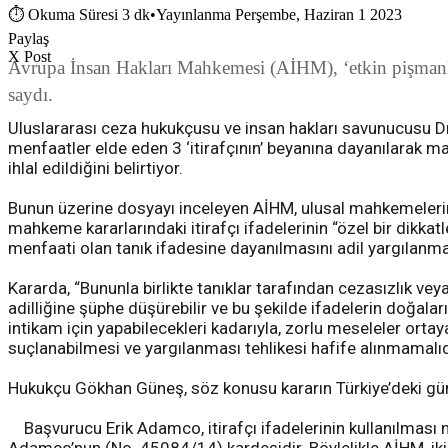
⏱
Okuma Süresi 3 dk
•
Yayınlanma Perşembe, Haziran 1 2023
Paylaş
X Post
Avrupa İnsan Hakları Mahkemesi (AİHM), ‘etkin pişmanlıkta
saydı.
Uluslararası ceza hukukçusu ve insan hakları savunucusu Dr.
menfaatler elde eden 3 ‘itirafçının’ beyanına dayanılarak ma
ihlal edildiğini belirtiyor.
Bunun üzerine dosyayı inceleyen AİHM, ulusal mahkemelerin it
mahkeme kararlarındaki itirafçı ifadelerinin “özel bir dikk
menfaati olan tanık ifadesine dayanılmasını adil yargılanma 
Kararda, “Bununla birlikte tanıklar tarafından cezasızlık ve
adilliğine şüphe düşürebilir ve bu şekilde ifadelerin doğala
intikam için yapabilecekleri kadarıyla, zorlu meseleler ort
suçlanabilmesi ve yargılanması tehlikesi hafife alınmamalıdır
Hukukçu Gökhan Güneş, söz konusu kararın Türkiye’deki günc
Başvurucu Erik Adamco, itirafçı ifadelerinin kullanılması ne