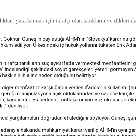
n’ yararlanmak için itirafçı olan tanıkların verdikleri if
 Gökhan Güneş’in paylaştığı AİHM’nin ‘Slovakya’ kararına göre
hkum ediliyor. Ülkesindeki iç hukuk yollarını tüketen Erik Ada
irafçı tanıkların suçlayıcı ifade vermekteki menfaatlerini ge
atle” incelendiği şeklindeki soyut gerekçeleri yeterli görme
hakkının ihlaline neden olduğunu belirtiyor.
ya diğer menfaatler karşılığında verilen ifadelerin kullanımı 
rı gereği manipülasyona açık olduklarından ve sadece karşılık
aya çıkarabilirler. Bu nedenle, mutlaka önyargısız olması ger
.” deniliyor.
el yargılamaları doğrudan etkilediğini söylüyor. Güneş, şunl
deniyle hakkında mahkumiyet kararı verilip AİHM’in aynı gerek