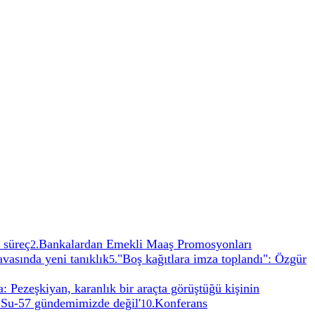
 süreç
Bankalardan Emekli Maaş Promosyonları
2
.
vasında yeni tanıklık
"Boş kağıtlara imza toplandı": Özgür
5
.
: Pezeşkiyan, karanlık bir araçta görüştüğü kişinin
 Su-57 gündemimizde değil'
Konferans
10
.