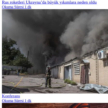
Rus roketleri Ukrayna’da büyük yıkımlara neden oldu
Okuma Süresi 1 dk
Konferans
Okuma Süresi 1 dk