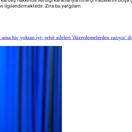
rdeş hakkında verdiği kararlarıyla itirafçı ifadelerini boşa ç
n ilgilendirmektedir. Zira bu yargılam
ama hiç yoktan iyi; şehit aileleri 'düzenlemelerden razıyız' d