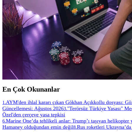
En Çok Okunanlar
AYM'den ihlal kararı çıkan Gökhan Açıkkollu dosyası: Göz
1
.
Güncellemesi: Ağustos 2026
"Terörsüz Türkiye Yasası" Mec
3
.
Özel'den çerçeve yasa tepkisi
Marine One’da tehlikeli anlar: Trump’ı taşıyan helikopter
6
.
Hamaney olduğundan emin değil
Rus roketleri Ukrayna’da
8
.