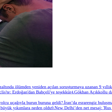
altında ölümden yeniden açılan soruşturmaya uzanan 9 yıllık
lis'te: Erdoğan'dan Bahçeli'ye teşekkür
Gökhan Açıkkollu da
4
.
 yolcu uçağıyla burun buruna geldi
İran’da esrarengiz buluşma
7
.
 büyük yıkımlara neden oldu
New Delhi’den net mesaj: 'Rus
9
.