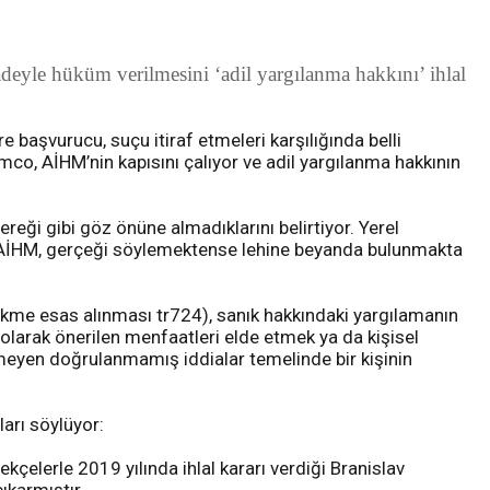
adeyle hüküm verilmesini ‘adil yargılanma hakkını’ ihlal
 başvurucu, suçu itiraf etmeleri karşılığında belli
mco, AİHM’nin kapısını çalıyor ve adil yargılanma hakkının
reği gibi göz önüne almadıklarını belirtiyor. Yerel
yen AİHM, gerçeği söylemektense lehine beyanda bulunmakta
(hükme esas alınması tr724), sanık hakkındaki yargılamanın
 olarak önerilen menfaatleri elde etmek ya da kişisel
ekmeyen doğrulanmamış iddialar temelinde bir kişinin
arı söylüyor:
çelerle 2019 yılında ihlal kararı verdiği Branislav