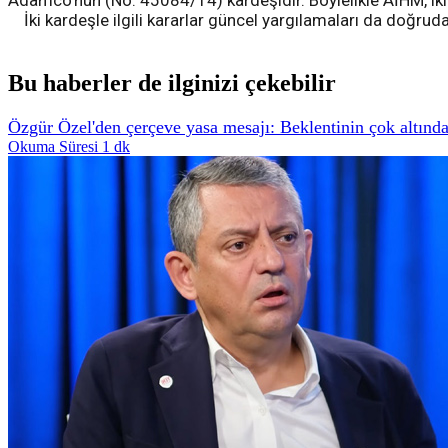
Adamco’nun (No. 45084/14) kardeşidir. Böylelikle AİHM, iki ka
İki kardeşle ilgili kararlar güncel yargılamaları da doğruda
Bu haberler de ilginizi çekebilir
Özgür Özel'den çerçeve yasa mesajı: Beklentinin çok altında 
Okuma Süresi 1 dk