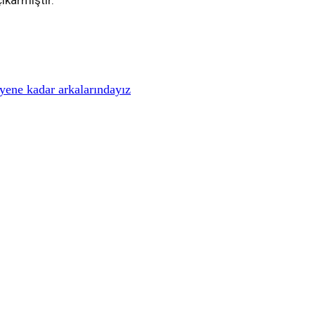
ıkarmıştır.
iyene kadar arkalarındayız