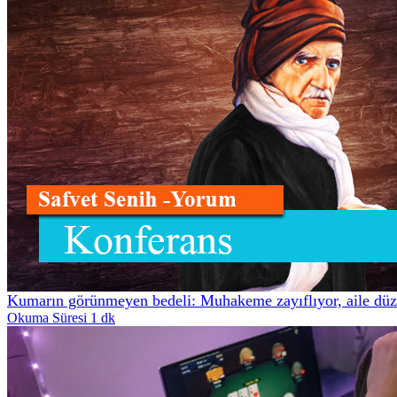
Kumarın görünmeyen bedeli: Muhakeme zayıflıyor, aile düze
Okuma Süresi 1 dk