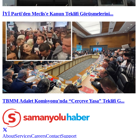
İYİ Parti'den Meclis'e Kanun Teklifi Görüşmelerini...
TBMM Adalet Komisyonu'nda “Çerçeve Yasa” Teklifi G...
About
Services
Careers
Contact
Support