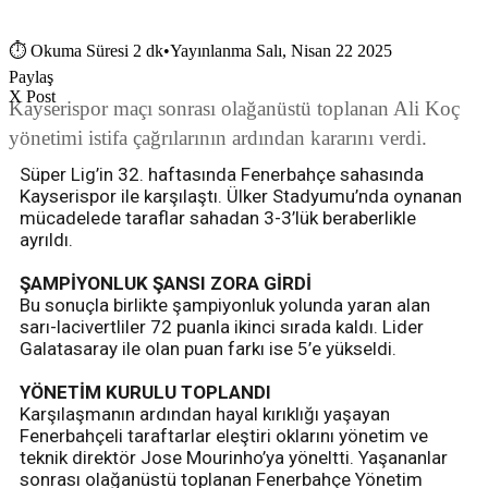
⏱
Okuma Süresi 2 dk
•
Yayınlanma Salı, Nisan 22 2025
Paylaş
X Post
Kayserispor maçı sonrası olağanüstü toplanan Ali Koç
yönetimi istifa çağrılarının ardından kararını verdi.
Süper Lig’in 32. haftasında Fenerbahçe sahasında
Kayserispor ile karşılaştı. Ülker Stadyumu’nda oynanan
mücadelede taraflar sahadan 3-3’lük beraberlikle
ayrıldı.
ŞAMPİYONLUK ŞANSI ZORA GİRDİ
Bu sonuçla birlikte şampiyonluk yolunda yaran alan
sarı-lacivertliler 72 puanla ikinci sırada kaldı. Lider
Galatasaray ile olan puan farkı ise 5’e yükseldi.
YÖNETİM KURULU TOPLANDI
Karşılaşmanın ardından hayal kırıklığı yaşayan
Fenerbahçeli taraftarlar eleştiri oklarını yönetim ve
teknik direktör Jose Mourinho’ya yöneltti. Yaşananlar
sonrası olağanüstü toplanan Fenerbahçe Yönetim