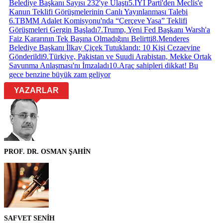
Belediye Başkanı Sayısı 232'ye Ulaştı
5
.
İYİ Parti'den Meclis'e
Kanun Teklifi Görüşmelerinin Canlı Yayınlanması Talebi
6
.
TBMM Adalet Komisyonu'nda “Çerçeve Yasa” Teklifi
Görüşmeleri Gergin Başladı
7
.
Trump, Yeni Fed Başkanı Warsh'a
Faiz Kararının Tek Başına Olmadığını Belirtti
8
.
Menderes
Belediye Başkanı İlkay Çiçek Tutuklandı: 10 Kişi Cezaevine
Gönderildi
9
.
Türkiye, Pakistan ve Suudi Arabistan, Mekke Ortak
Savunma Anlaşması'nı İmzaladı
10
.
Araç sahipleri dikkat! Bu
gece benzine büyük zam geliyor
YAZARLAR
PROF. DR. OSMAN ŞAHİN
SAFVET SENİH