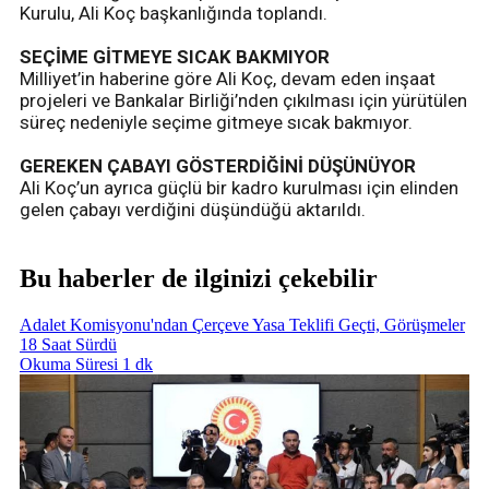
Kurulu, Ali Koç başkanlığında toplandı.
SEÇİME GİTMEYE SICAK BAKMIYOR
Milliyet’in haberine göre Ali Koç, devam eden inşaat
projeleri ve Bankalar Birliği’nden çıkılması için yürütülen
süreç nedeniyle seçime gitmeye sıcak bakmıyor.
GEREKEN ÇABAYI GÖSTERDİĞİNİ DÜŞÜNÜYOR
Ali Koç’un ayrıca güçlü bir kadro kurulması için elinden
gelen çabayı verdiğini düşündüğü aktarıldı.
Bu haberler de ilginizi çekebilir
Adalet Komisyonu'ndan Çerçeve Yasa Teklifi Geçti, Görüşmeler
18 Saat Sürdü
Okuma Süresi 1 dk