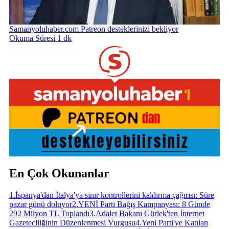
Samanyoluhaber.com Patreon desteklerinizi bekliyor
Okuma Süresi 1 dk
En Çok Okunanlar
1
.
İspanya'dan İtalya'ya sınır kontrollerini kaldırma çağırısı: Süre
pazar günü doluyor
2
.
YENİ Parti Bağış Kampanyası: 8 Günde
292 Milyon TL Toplandı
3
.
Adalet Bakanı Gürlek'ten İnternet
Gazeteciliğinin Düzenlenmesi Vurgusu
4
.
Yeni Parti'ye Katılan