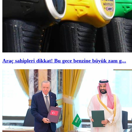
Araç sahipleri dikkat! Bu gece benzine büyük zam g...