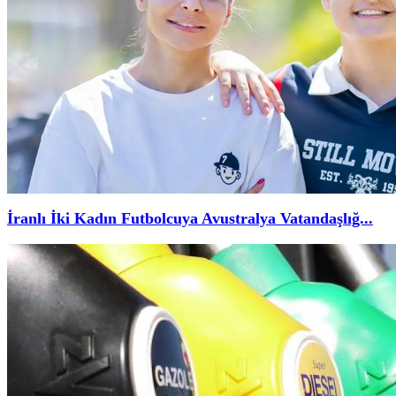
İranlı İki Kadın Futbolcuya Avustralya Vatandaşlığ...