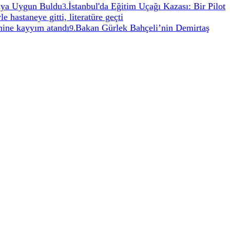
aya Uygun Buldu
İstanbul'da Eğitim Uçağı Kazası: Bir Pilot
3
.
e hastaneye gitti, literatüre geçti
ine kayyım atandı
Bakan Gürlek Bahçeli’nin Demirtaş
9
.