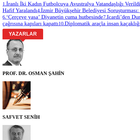
İranlı İki Kadın Futbolcuya Avustralya Vatandaşlığı Verild
1
.
Hafif Yaralandı
İzmir Büyükşehir Belediyesi Soruşturması: 
4
.
‘Çerçeve yasa’ Diyanetin cuma hutbesinde
Icardi’den Dur
6
.
7
.
çağrısına kapıları kapattı
Diplomatik araçla insan kaçaklığ
10
.
YAZARLAR
PROF. DR. OSMAN ŞAHİN
SAFVET SENİH