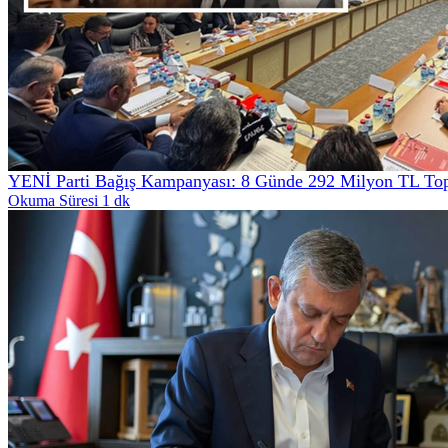
YENİ Parti Bağış Kampanyası: 8 Günde 292 Milyon TL Top
Okuma Süresi 1 dk