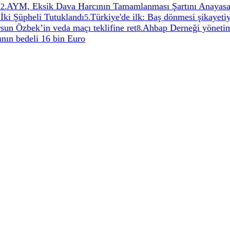
i
AYM, Eksik Dava Harcının Tamamlanması Şartını Anayas
2
.
İki Şüpheli Tutuklandı
Türkiye'de ilk: Baş dönmesi şikayetiyl
5
.
sun Özbek’in veda maçı teklifine ret
Ahbap Derneği yönetim
8
.
ının bedeli 16 bin Euro