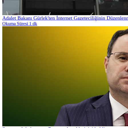
Adalet Bakanı Gürlek'ten İnternet Gazeteciliğinin Düzenle
Okuma Süresi 1 dk