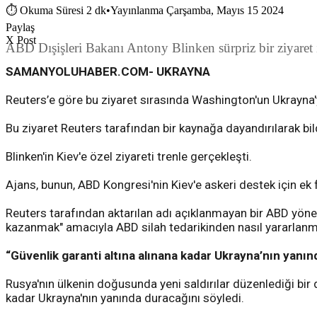
⏱
Okuma Süresi 2 dk
•
Yayınlanma Çarşamba, Mayıs 15 2024
Paylaş
X Post
ABD Dışişleri Bakanı Antony Blinken sürpriz bir ziyaret i
SAMANYOLUHABER.COM- UKRAYNA
Reuters’e göre bu ziyaret sırasında Washington'un Ukrayna'y
Bu ziyaret Reuters tarafından bir kaynağa dayandırılarak bild
Blinken'in Kiev'e özel ziyareti trenle gerçekleşti.
Ajans, bunun, ABD Kongresi'nin Kiev'e askeri destek için ek 
Reuters tarafından aktarılan adı açıklanmayan bir ABD yöneti
kazanmak" amacıyla ABD silah tedarikinden nasıl yararlanmay
“Güvenlik garanti altına alınana kadar Ukrayna’nın yanın
Rusya'nın ülkenin doğusunda yeni saldırılar düzenlediği bir 
kadar Ukrayna'nın yanında duracağını söyledi.