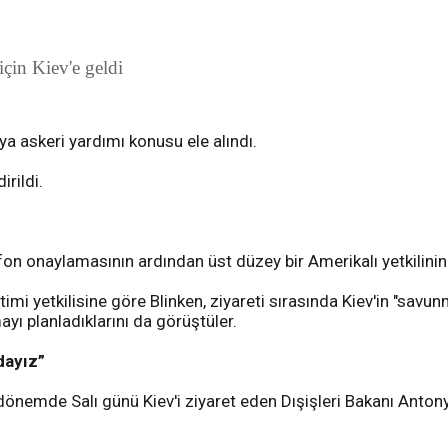
çin Kiev'e geldi
a askeri yardımı konusu ele alındı.
irildi.
fon onaylamasının ardından üst düzey bir Amerikalı yetkilinin 
mi yetkilisine göre Blinken, ziyareti sırasında Kiev'in "savun
ı planladıklarını da görüştüler.
dayız”
dönemde Salı günü Kiev'i ziyaret eden Dışişleri Bakanı Antony