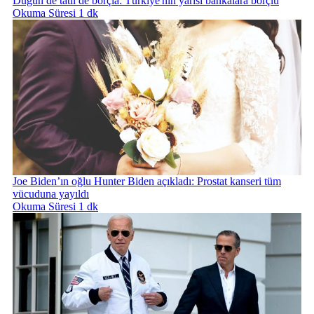
Düğün de tatil de borçla: Türkiye'nin yarısı bankalara borçlu
Okuma Süresi 1 dk
Joe Biden’ın oğlu Hunter Biden açıkladı: Prostat kanseri tüm
vücuduna yayıldı
Okuma Süresi 1 dk