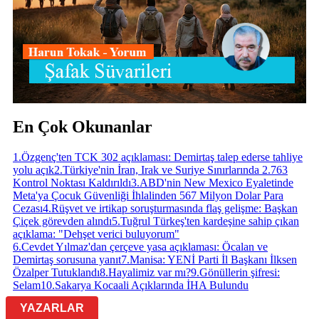
En Çok Okunanlar
1
.
Özgenç'ten TCK 302 açıklaması: Demirtaş talep ederse tahliye
yolu açık
2
.
Türkiye'nin İran, Irak ve Suriye Sınırlarında 2.763
Kontrol Noktası Kaldırıldı
3
.
ABD'nin New Mexico Eyaletinde
Meta'ya Çocuk Güvenliği İhlalinden 567 Milyon Dolar Para
Cezası
4
.
Rüşvet ve irtikap soruşturmasında flaş gelişme: Başkan
Çiçek görevden alındı
5
.
Tuğrul Türkeş'ten kardeşine sahip çıkan
açıklama: "Dehşet verici buluyorum"
6
.
Cevdet Yılmaz'dan çerçeve yasa açıklaması: Öcalan ve
Demirtaş sorusuna yanıt
7
.
Manisa: YENİ Parti İl Başkanı İlksen
Özalper Tutuklandı
8
.
Hayalimiz var mı?
9
.
Gönüllerin şifresi:
Selam
10
.
Sakarya Kocaali Açıklarında İHA Bulundu
YAZARLAR