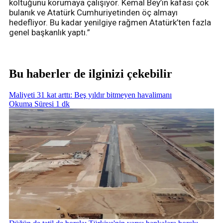
koltuğunu korumaya çalışıyor. Kemal Bey’in kafası çok
bulanık ve Atatürk Cumhuriyetinden öç almayı
hedefliyor. Bu kadar yenilgiye rağmen Atatürk’ten fazla
genel başkanlık yaptı.”
Bu haberler de ilginizi çekebilir
Maliyeti 31 kat arttı: Beş yıldır bitmeyen havalimanı
Okuma Süresi 1 dk