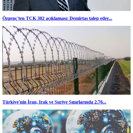
Özgenç'ten TCK 302 açıklaması: Demirtaş talep eder...
Türkiye'nin İran, Irak ve Suriye Sınırlarında 2.76...