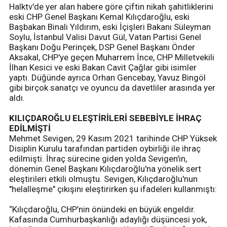
Halktv'de yer alan habere göre çiftin nikah şahitliklerini
eski CHP Genel Başkanı Kemal Kılıçdaroğlu, eski
Başbakan Binali Yıldırım, eski İçişleri Bakanı Süleyman
Soylu, İstanbul Valisi Davut Gül, Vatan Partisi Genel
Başkanı Doğu Perinçek, DSP Genel Başkanı Önder
Aksakal, CHP'ye geçen Muharrem İnce, CHP Milletvekili
İlhan Kesici ve eski Bakan Cavit Çağlar gibi isimler
yaptı. Düğünde ayrıca Orhan Gencebay, Yavuz Bingöl
gibi birçok sanatçı ve oyuncu da davetliler arasında yer
aldı.
KILIÇDAROĞLU ELEŞTİRİLERİ SEBEBİYLE İHRAÇ
EDİLMİŞTİ
Mehmet Sevigen, 29 Kasım 2021 tarihinde CHP Yüksek
Disiplin Kurulu tarafından partiden oybirliği ile ihraç
edilmişti. İhraç sürecine giden yolda Sevigen'in,
dönemin Genel Başkanı Kılıçdaroğlu'na yönelik sert
eleştirileri etkili olmuştu. Sevigen, Kılıçdaroğlu'nun
"helalleşme" çıkışını eleştirirken şu ifadeleri kullanmıştı:
“Kılıçdaroğlu, CHP’nin önündeki en büyük engeldir.
Kafasında Cumhurbaşkanlığı adaylığı düşüncesi yok,