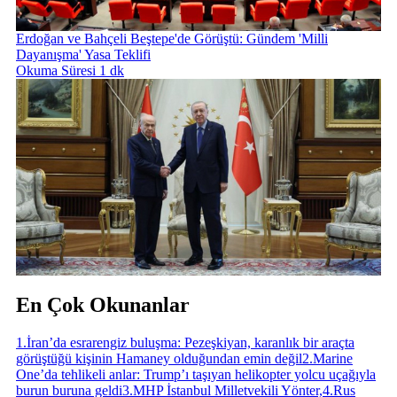
Erdoğan ve Bahçeli Beştepe'de Görüştü: Gündem 'Milli
Dayanışma' Yasa Teklifi
Okuma Süresi 1 dk
En Çok Okunanlar
1
.
İran’da esrarengiz buluşma: Pezeşkiyan, karanlık bir araçta
görüştüğü kişinin Hamaney olduğundan emin değil
2
.
Marine
One’da tehlikeli anlar: Trump’ı taşıyan helikopter yolcu uçağıyla
burun buruna geldi
3
.
MHP İstanbul Milletvekili Yönter,
4
.
Rus