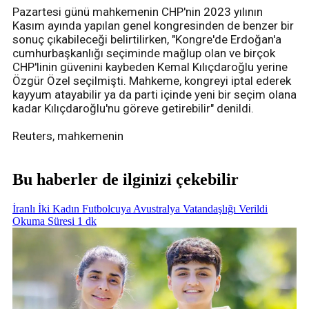
Pazartesi günü mahkemenin CHP'nin 2023 yılının
Kasım ayında yapılan genel kongresinden de benzer bir
sonuç çıkabileceği belirtilirken, "Kongre'de Erdoğan'a
cumhurbaşkanlığı seçiminde mağlup olan ve birçok
CHP'linin güvenini kaybeden Kemal Kılıçdaroğlu yerine
Özgür Özel seçilmişti. Mahkeme, kongreyi iptal ederek
kayyum atayabilir ya da parti içinde yeni bir seçim olana
kadar Kılıçdaroğlu'nu göreve getirebilir" denildi.
Reuters, mahkemenin
Bu haberler de ilginizi çekebilir
İranlı İki Kadın Futbolcuya Avustralya Vatandaşlığı Verildi
Okuma Süresi 1 dk