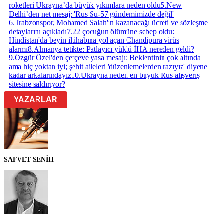
roketleri Ukrayna’da büyük yıkımlara neden oldu
5
.
New
Delhi’den net mesaj: 'Rus Su-57 gündemimizde değil'
6
.
Trabzonspor, Mohamed Salah'ın kazanacağı ücreti ve sözleşme
detaylarını açıkladı
7
.
22 çocuğun ölümüne sebep oldu:
Hindistan'da beyin iltihabına yol açan Chandipura virüs
alarmı
8
.
Almanya tetikte: Patlayıcı yüklü İHA nereden geldi?
9
.
Özgür Özel'den çerçeve yasa mesajı: Beklentinin çok altında
ama hiç yoktan iyi; şehit aileleri 'düzenlemelerden razıyız' diyene
kadar arkalarındayız
10
.
Ukrayna neden en büyük Rus alışveriş
sitesine saldırıyor?
YAZARLAR
SAFVET SENİH