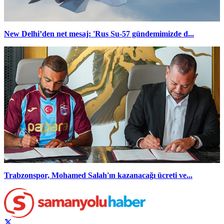
New Delhi’den net mesaj: 'Rus Su-57 gündemimizde d...
Trabzonspor, Mohamed Salah'ın kazanacağı ücreti ve...