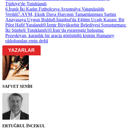
Türkiye'de Tutuklandı
6
.
İranlı İki Kadın Futbolcuya Avustralya Vatandaşlığı
Verildi
7
.
AYM, Eksik Dava Harcının Tamamlanması Şartını
Anayasaya Uygun Buldu
8
.
İstanbul'da Eğitim Uçağı Kazası: Bir
Pilot Hafif Yaralandı
9
.
İzmir Büyükşehir Belediyesi Soruşturması:
İki Şüpheli Tutuklandı
10
.
İran’da esrarengiz buluşma:
Pezeşkiyan, karanlık bir araçta görüştüğü kişinin Hamaney
olduğundan emin değil
YAZARLAR
SAFVET SENİH
ERTUĞRUL İNCEKUL