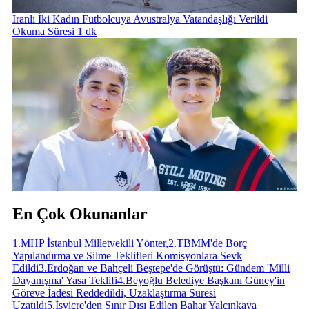
İranlı İki Kadın Futbolcuya Avustralya Vatandaşlığı Verildi
Okuma Süresi 1 dk
En Çok Okunanlar
1
.
MHP İstanbul Milletvekili Yönter,
2
.
TBMM'de Borç
Yapılandırma ve Silme Teklifleri Komisyonlara Sevk
Edildi
3
.
Erdoğan ve Bahçeli Beştepe'de Görüştü: Gündem 'Milli
Dayanışma' Yasa Teklifi
4
.
Beyoğlu Belediye Başkanı Güney'in
Göreve İadesi Reddedildi, Uzaklaştırma Süresi
Uzatıldı
5
.
İsviçre'den Sınır Dışı Edilen Bahar Yalçınkaya