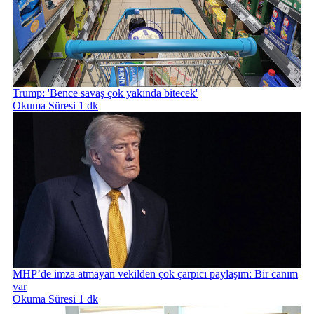
Trump: 'Bence savaş çok yakında bitecek'
Okuma Süresi 1 dk
MHP’de imza atmayan vekilden çok çarpıcı paylaşım: Bir canım
var
Okuma Süresi 1 dk