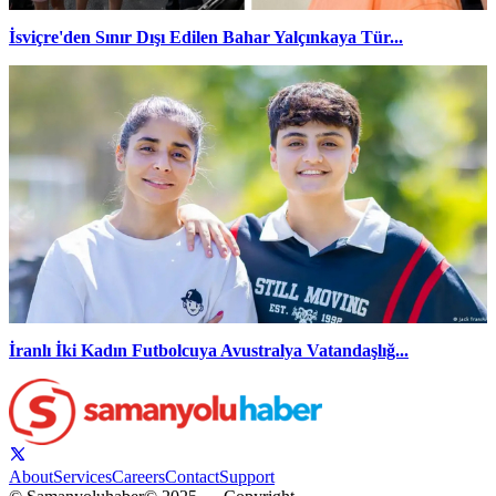
İsviçre'den Sınır Dışı Edilen Bahar Yalçınkaya Tür...
İranlı İki Kadın Futbolcuya Avustralya Vatandaşlığ...
About
Services
Careers
Contact
Support