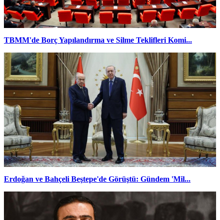
TBMM'de Borç Yapılandırma ve Silme Teklifleri Komi...
Erdoğan ve Bahçeli Beştepe'de Görüştü: Gündem 'Mil...