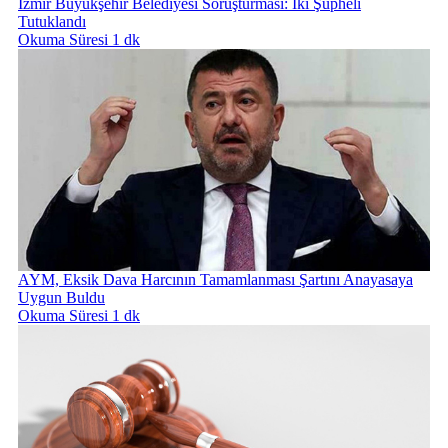
İzmir Büyükşehir Belediyesi Soruşturması: İki Şüpheli
Tutuklandı
Okuma Süresi 1 dk
AYM, Eksik Dava Harcının Tamamlanması Şartını Anayasaya
Uygun Buldu
Okuma Süresi 1 dk