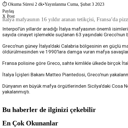
⏱
Okuma Süresi 2 dk
•
Yayınlanma Cuma, Şubat 3 2023
Paylaş
X Post
İtalya mafyasının 16 yıldır aranan tetikçisi, Fransa’da pizz
Interpol'ün yıllardır aradığı İtalya mafyasının önemli isiml
sayıda cinayet işlemekle suçlanan 63 yaşındaki Greco'nun bir
Greco'nun güney İtalya'daki Calabria bölgesinin en güçlü m
öldürülmesinden ve 1990'lara damga vuran mafya savaşlarınd
Fransa polisine göre Greco, sahte kimlikle ülkede birçok İtal
İtalya İçişleri Bakanı Matteo Piantedosi, Greco'nun yakalanm
Dünyanın en büyük mafya örgütlerinden Sicilya'daki Cosa Nos
yakalanmıştı.
Bu haberler de ilginizi çekebilir
En Çok Okunanlar