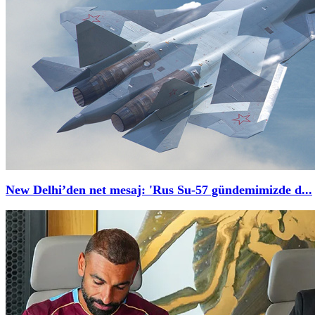
New Delhi’den net mesaj: 'Rus Su-57 gündemimizde d...