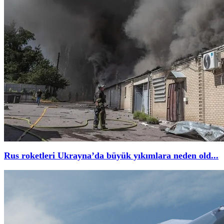
Rus roketleri Ukrayna’da büyük yıkımlara neden old...