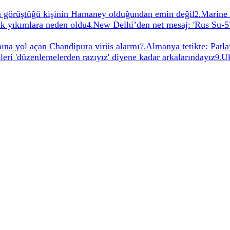
çta görüştüğü kişinin Hamaney olduğundan emin değil
Marine 
2
.
k yıkımlara neden oldu
New Delhi’den net mesaj: 'Rus Su-5
4
.
bına yol açan Chandipura virüs alarmı
Almanya tetikte: Patl
7
.
eleri 'düzenlemelerden razıyız' diyene kadar arkalarındayız
Uk
9
.