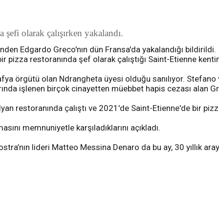
a şefi olarak çalışırken yakalandı.
erinden Edgardo Greco'nın dün Fransa'da yakalandığı bildirildi
 pizza restoranında şef olarak çalıştığı Saint-Etienne kentin
afya örgütü olan Ndrangheta üyesi olduğu sanılıyor. Stefano
a işlenen birçok cinayetten müebbet hapis cezası alan Greco,
yan restoranında çalıştı ve 2021'de Saint-Etienne'de bir pizza
asını memnuniyetle karşıladıklarını açıkladı.
tra’nın lideri Matteo Messina Denaro da bu ay, 30 yıllık ara