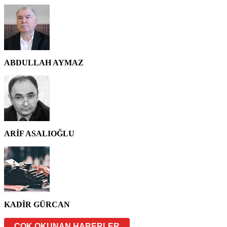
ABDULLAH AYMAZ
ARİF ASALIOĞLU
KADİR GÜRCAN
ÇOK OKUNAN HABERLER