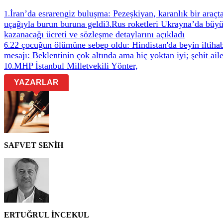
İran’da esrarengiz buluşma: Pezeşkiyan, karanlık bir ara
1
.
uçağıyla burun buruna geldi
Rus roketleri Ukrayna’da büyü
3
.
kazanacağı ücreti ve sözleşme detaylarını açıkladı
22 çocuğun ölümüne sebep oldu: Hindistan'da beyin iltiha
6
.
mesajı: Beklentinin çok altında ama hiç yoktan iyi; şehit ail
MHP İstanbul Milletvekili Yönter,
10
.
YAZARLAR
SAFVET SENİH
ERTUĞRUL İNCEKUL