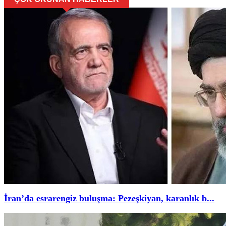
İran’da esrarengiz buluşma: Pezeşkiyan, karanlık b...