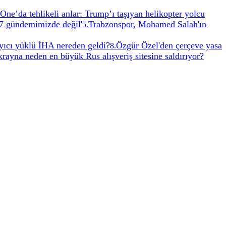
One’da tehlikeli anlar: Trump’ı taşıyan helikopter yolcu
7 gündemimizde değil'
Trabzonspor, Mohamed Salah'ın
5
.
ayıcı yüklü İHA nereden geldi?
Özgür Özel'den çerçeve yasa
8
.
rayna neden en büyük Rus alışveriş sitesine saldırıyor?