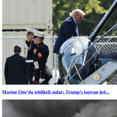
Marine One’da tehlikeli anlar: Trump’ı taşıyan hel...