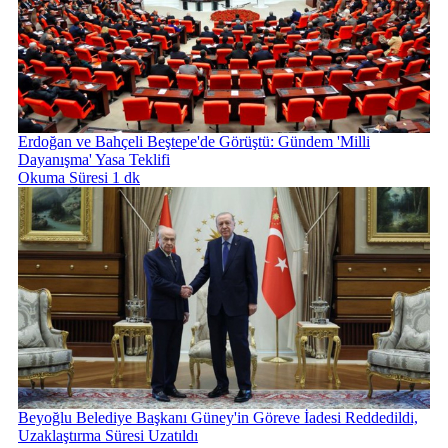
Erdoğan ve Bahçeli Beştepe'de Görüştü: Gündem 'Milli
Dayanışma' Yasa Teklifi
Okuma Süresi 1 dk
Beyoğlu Belediye Başkanı Güney'in Göreve İadesi Reddedildi,
Uzaklaştırma Süresi Uzatıldı