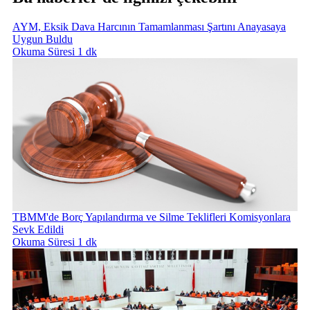
AYM, Eksik Dava Harcının Tamamlanması Şartını Anayasaya
Uygun Buldu
Okuma Süresi 1 dk
TBMM'de Borç Yapılandırma ve Silme Teklifleri Komisyonlara
Sevk Edildi
Okuma Süresi 1 dk