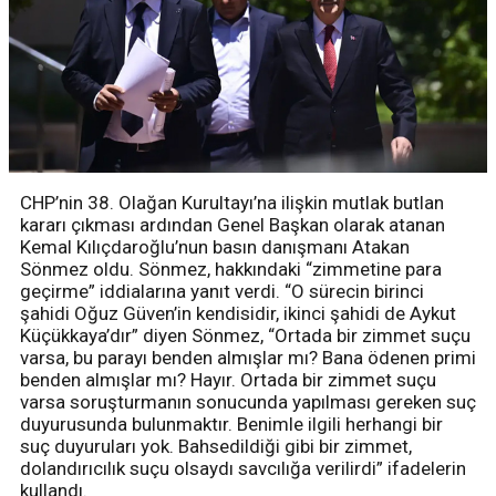
CHP’nin 38. Olağan Kurultayı’na ilişkin mutlak butlan
kararı çıkması ardından Genel Başkan olarak atanan
Kemal Kılıçdaroğlu’nun basın danışmanı Atakan
Sönmez oldu. Sönmez, hakkındaki “zimmetine para
geçirme” iddialarına yanıt verdi. “O sürecin birinci
şahidi Oğuz Güven’in kendisidir, ikinci şahidi de Aykut
Küçükkaya’dır” diyen Sönmez, “Ortada bir zimmet suçu
varsa, bu parayı benden almışlar mı? Bana ödenen primi
benden almışlar mı? Hayır. Ortada bir zimmet suçu
varsa soruşturmanın sonucunda yapılması gereken suç
duyurusunda bulunmaktır. Benimle ilgili herhangi bir
suç duyuruları yok. Bahsedildiği gibi bir zimmet,
dolandırıcılık suçu olsaydı savcılığa verilirdi” ifadelerin
kullandı.