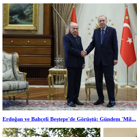
Erdoğan ve Bahçeli Beştepe'de Görüştü: Gündem 'Mil...