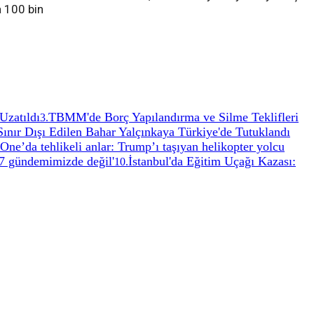
a 100 bin
Uzatıldı
TBMM'de Borç Yapılandırma ve Silme Teklifleri
3
.
 Sınır Dışı Edilen Bahar Yalçınkaya Türkiye'de Tutuklandı
One’da tehlikeli anlar: Trump’ı taşıyan helikopter yolcu
7 gündemimizde değil'
İstanbul'da Eğitim Uçağı Kazası:
10
.