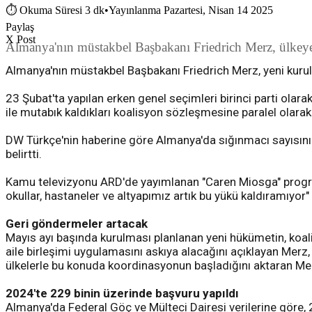
⏱
Okuma Süresi 3 dk
•
Yayınlanma Pazartesi, Nisan 14 2025
Paylaş
X Post
Almanya'nın müstakbel Başbakanı Friedrich Merz, ülkeye g
Almanya'nın müstakbel Başbakanı Friedrich Merz, yeni kurula
23 Şubat'ta yapılan erken genel seçimleri birinci parti olar
ile mutabık kaldıkları koalisyon sözleşmesine paralel olarak 
DW Türkçe'nin haberine göre Almanya'da sığınmacı sayısının
belirtti.
Kamu televizyonu ARD'de yayımlanan "Caren Miosga" programı
okullar, hastaneler ve altyapımız artık bu yükü kaldıramıyor"
Geri göndermeler artacak
Mayıs ayı başında kurulması planlanan yeni hükümetin, koal
aile birleşimi uygulamasını askıya alacağını açıklayan Merz,
ülkelerle bu konuda koordinasyonun başladığını aktaran Merz, i
2024'te 229 binin üzerinde başvuru yapıldı
Almanya'da Federal Göç ve Mülteci Dairesi verilerine göre, 2