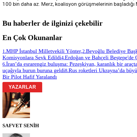
100 bin daha az. Merz, koalisyon görüşmelerinin başladığı M
Bu haberler de ilginizi çekebilir
En Çok Okunanlar
MHP İstanbul Milletvekili Yönter,
Beyoğlu Belediye Başk
1
.
2
.
Komisyonlara Sevk Edildi
Erdoğan ve Bahçeli Beştepe'de 
4
.
İran’da esrarengiz buluşma: Pezeşkiyan, karanlık bir ara
6
.
uçağıyla burun buruna geldi
Rus roketleri Ukrayna’da büyü
8
.
Bir Pilot Hafif Yaralandı
YAZARLAR
SAFVET SENİH