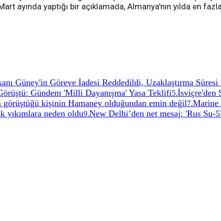
art ayında yaptığı bir açıklamada, Almanya'nın yılda en fazl
anı Güney'in Göreve İadesi Reddedildi, Uzaklaştırma Süresi 
Görüştü: Gündem 'Milli Dayanışma' Yasa Teklifi
İsviçre'den
5
.
çta görüştüğü kişinin Hamaney olduğundan emin değil
Marine 
7
.
k yıkımlara neden oldu
New Delhi’den net mesaj: 'Rus Su-5
9
.