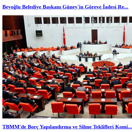
Beyoğlu Belediye Başkanı Güney'in Göreve İadesi Re...
TBMM'de Borç Yapılandırma ve Silme Teklifleri Komi..