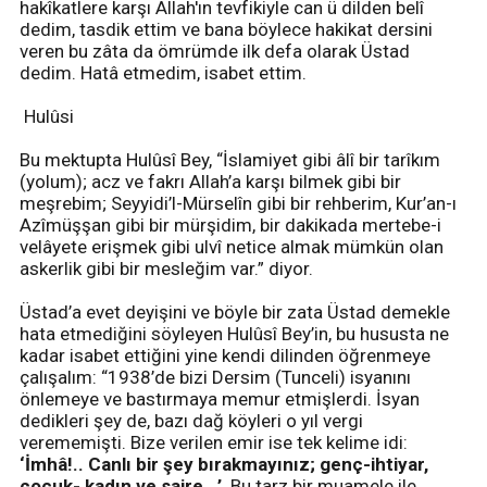
hakîkatlere karşı Allah'ın tevfikiyle can ü dilden belî
dedim, tasdik ettim ve bana böylece hakikat dersini
veren bu zâta da ömrümde ilk defa olarak Üstad
dedim. Hatâ etmedim, isabet ettim.
Hulûsi
Bu mektupta Hulûsî Bey, “İslamiyet gibi âlî bir tarîkım
(yolum); acz ve fakrı Allah’a karşı bilmek gibi bir
meşrebim; Seyyidi’l-Mürselîn gibi bir rehberim, Kur’an-ı
Azîmüşşan gibi bir mürşidim, bir dakikada mertebe-i
velâyete erişmek gibi ulvî netice almak mümkün olan
askerlik gibi bir mesleğim var.” diyor.
Üstad’a evet deyişini ve böyle bir zata Üstad demekle
hata etmediğini söyleyen Hulûsî Bey’in, bu hususta ne
kadar isabet ettiğini yine kendi dilinden öğrenmeye
çalışalım: “1938’de bizi Dersim (Tunceli) isyanını
önlemeye ve bastırmaya memur etmişlerdi. İsyan
dedikleri şey de, bazı dağ köyleri o yıl vergi
verememişti. Bize verilen emir ise tek kelime idi:
‘İmhâ!.. Canlı bir şey bırakmayınız; genç-ihtiyar,
çocuk- kadın ve saire...’
Bu tarz bir muamele ile,