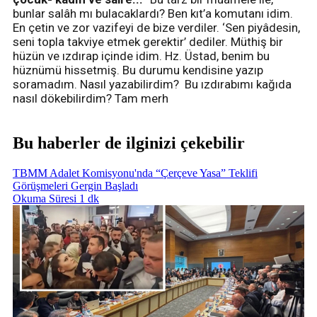
bunlar salâh mı bulacaklardı? Ben kıt’a komutanı idim.
En çetin ve zor vazifeyi de bize verdiler. ‘Sen piyâdesin,
seni topla takviye etmek gerektir’ dediler. Müthiş bir
hüzün ve ızdırap içinde idim. Hz. Üstad, benim bu
hüznümü hissetmiş. Bu durumu kendisine yazıp
soramadım. Nasıl yazabilirdim? Bu ızdırabımı kağıda
nasıl dökebilirdim? Tam merh
Bu haberler de ilginizi çekebilir
TBMM Adalet Komisyonu'nda “Çerçeve Yasa” Teklifi
Görüşmeleri Gergin Başladı
Okuma Süresi 1 dk