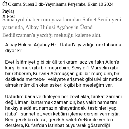
⏱
Okuma Süresi 3 dk
•
Yayınlanma Perşembe, Ekim 10 2024
Paylaş
X Post
Samanyoluhaber.com yazarlarından Safvet Senih yeni
yazısında, Albay Hulusi Ağabey'in Üstad
Bediüzzaman'a yazdığı mektuğu kaleme aldı.
Albay Hulusi Ağabey Hz. Üstad’a yazdığı mektubunda
diyor ki:
Evet İslâmiyet gibi bir âlî tarikatım, acz ve fakrı Allah'a
karşı bilmek gibi bir meşrebim, Seyyidi'l-Mürselîn gibi
bir rehberim, Kur'ân-ı Azîmüşşân gibi bir mürşidim, bir
dakikada mertebe-i velâyete erişmek gibi ulvî bir netice
almak mümkün olan askerlik gibi bir mesleğim var.
Üstadım bana ve dinleyen her zevil akla, tarikat zamanı
değil, imanı kurtarmak zamanıdır, beş vakit namazını
hakkıyla edâ et, namazın nihayetindeki tesbihleri yap,
ittiba'-ı sünnet et, yedi kebâiri işleme dersini vermiştir.
Ben gerek bu derse, gerek Risaletü'n-Nur ile verilen
derslere, Kur'an'dan istinbat buyurarak gösterdiği