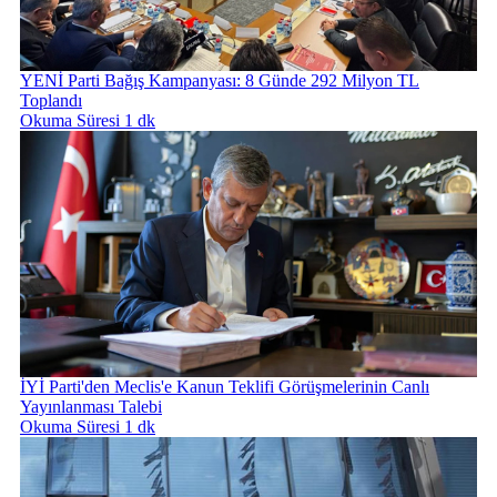
YENİ Parti Bağış Kampanyası: 8 Günde 292 Milyon TL
Toplandı
Okuma Süresi 1 dk
İYİ Parti'den Meclis'e Kanun Teklifi Görüşmelerinin Canlı
Yayınlanması Talebi
Okuma Süresi 1 dk