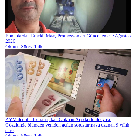
Bankalardan Emekli Maaş Promosyonları Güncellemesi: Ağustos
2026
Okuma Süresi 1 dk
AYM'den ihlal kararı çıkan Gökhan Açıkkollu dosyası:
Gözaltında ölümden yeniden açılan soruşturmaya uzanan 9 yıllık
süreç
Okuma Süresi 1 dk