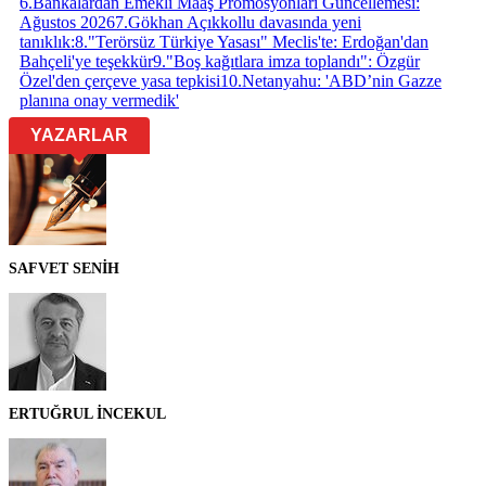
6
.
Bankalardan Emekli Maaş Promosyonları Güncellemesi:
Ağustos 2026
7
.
Gökhan Açıkkollu davasında yeni
tanıklık:
8
.
"Terörsüz Türkiye Yasası" Meclis'te: Erdoğan'dan
Bahçeli'ye teşekkür
9
.
"Boş kağıtlara imza toplandı": Özgür
Özel'den çerçeve yasa tepkisi
10
.
Netanyahu: 'ABD’nin Gazze
planına onay vermedik'
YAZARLAR
SAFVET SENİH
ERTUĞRUL İNCEKUL