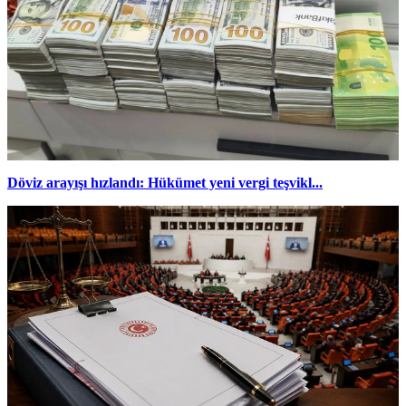
Döviz arayışı hızlandı: Hükümet yeni vergi teşvikl...