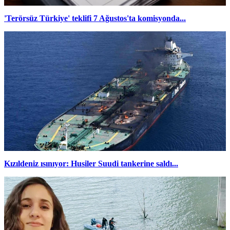
'Terörsüz Türkiye' teklifi 7 Ağustos'ta komisyonda...
Kızıldeniz ısınıyor: Husiler Suudi tankerine saldı...