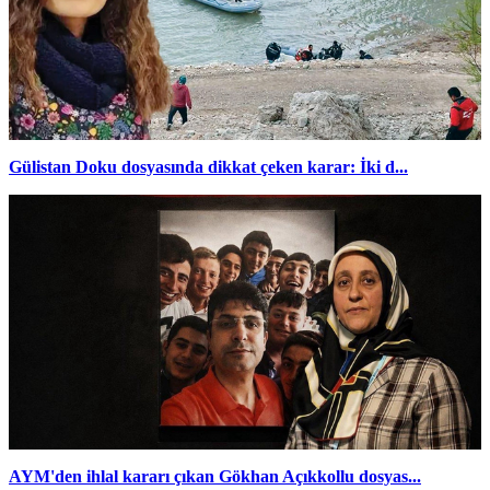
Gülistan Doku dosyasında dikkat çeken karar: İki d...
AYM'den ihlal kararı çıkan Gökhan Açıkkollu dosyas...