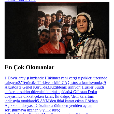
En Çok Okunanlar
1
.
Döviz arayışı hızlandı: Hükümet yeni vergi teşvikleri üzerinde
çalışıyor
2
.
'Terörsüz Türkiye' teklifi 7 Ağustos'ta komisyonda, 9
Ağustos'ta Genel Kurul'da
3
.
Kızıldeniz ısınıyor: Husiler Suudi
tankerine saldırı düzenlediklerini açıkladı
4
.
Gülistan Doku
dosyasında dikkat çeken karar: İki dalgıç 'delil karartma'
iddiasıyla tutuklandı
5
.
AYM'den ihlal kararı çıkan Gökhan
Açıkkollu dosyası: Gözaltında ölümden yeniden açılan
soruşturmaya uzanan 9 yıllık süreç