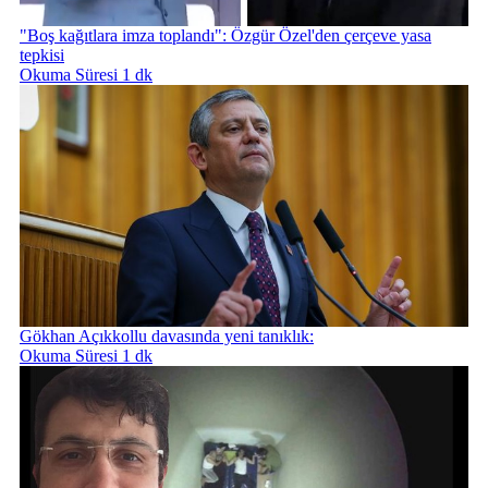
"Boş kağıtlara imza toplandı": Özgür Özel'den çerçeve yasa
tepkisi
Okuma Süresi 1 dk
Gökhan Açıkkollu davasında yeni tanıklık:
Okuma Süresi 1 dk