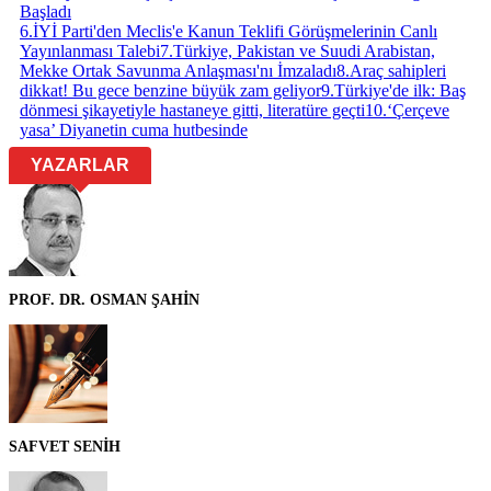
Başladı
6
.
İYİ Parti'den Meclis'e Kanun Teklifi Görüşmelerinin Canlı
Yayınlanması Talebi
7
.
Türkiye, Pakistan ve Suudi Arabistan,
Mekke Ortak Savunma Anlaşması'nı İmzaladı
8
.
Araç sahipleri
dikkat! Bu gece benzine büyük zam geliyor
9
.
Türkiye'de ilk: Baş
dönmesi şikayetiyle hastaneye gitti, literatüre geçti
10
.
‘Çerçeve
yasa’ Diyanetin cuma hutbesinde
YAZARLAR
PROF. DR. OSMAN ŞAHİN
SAFVET SENİH