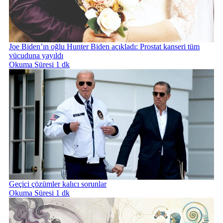
Joe Biden’ın oğlu Hunter Biden açıkladı: Prostat kanseri tüm
vücuduna yayıldı
Okuma Süresi 1 dk
Geçici çözümler kalıcı sorunlar
Okuma Süresi 1 dk