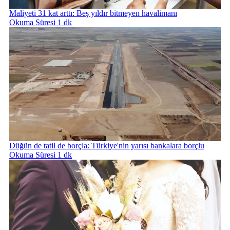
Maliyeti 31 kat arttı: Beş yıldır bitmeyen havalimanı
Okuma Süresi 1 dk
Düğün de tatil de borçla: Türkiye'nin yarısı bankalara borçlu
Okuma Süresi 1 dk