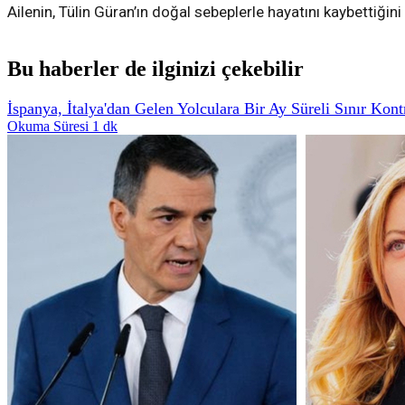
Ailenin, Tülin Güran’ın doğal sebeplerle hayatını kaybettiği
Bu haberler de ilginizi çekebilir
İspanya, İtalya'dan Gelen Yolculara Bir Ay Süreli Sınır Kont
Okuma Süresi 1 dk