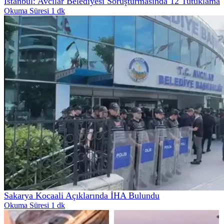
İstanbul: Avcılar Belediyesi Soruşturmasında 12 Tutuklama
Okuma Süresi 1 dk
Sakarya Kocaali Açıklarında İHA Bulundu
Okuma Süresi 1 dk