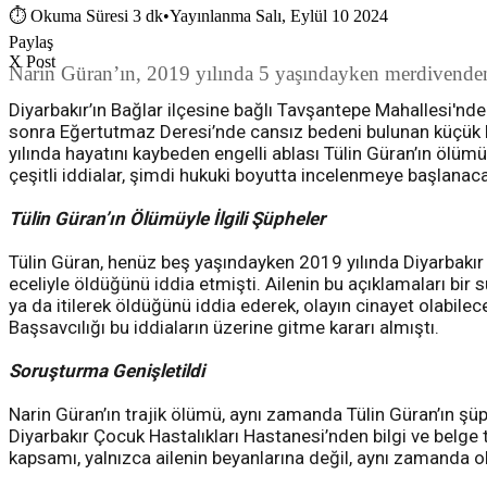
⏱
Okuma Süresi 3 dk
•
Yayınlanma Salı, Eylül 10 2024
Paylaş
X Post
Narin Güran’ın, 2019 yılında 5 yaşındayken merdivenden d
Diyarbakır’ın Bağlar ilçesine bağlı Tavşantepe Mahallesi'nde
sonra Eğertutmaz Deresi’nde cansız bedeni bulunan küçük kı
yılında hayatını kaybeden engelli ablası Tülin Güran’ın ölüm
çeşitli iddialar, şimdi hukuki boyutta incelenmeye başlanac
Tülin Güran’ın Ölümüyle İlgili Şüpheler
Tülin Güran, henüz beş yaşındayken 2019 yılında Diyarbakır 
eceliyle öldüğünü iddia etmişti. Ailenin bu açıklamaları bir 
ya da itilerek öldüğünü iddia ederek, olayın cinayet olabile
Başsavcılığı bu iddiaların üzerine gitme kararı almıştı.
Soruşturma Genişletildi
Narin Güran’ın trajik ölümü, aynı zamanda Tülin Güran’ın şüph
Diyarbakır Çocuk Hastalıkları Hastanesi’nden bilgi ve belge t
kapsamı, yalnızca ailenin beyanlarına değil, aynı zamanda o