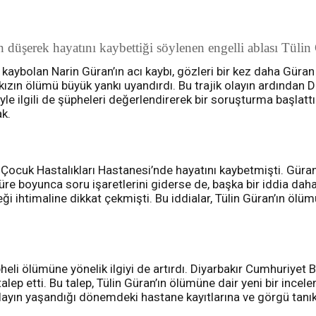
üşerek hayatını kaybettiği söylenen engelli ablası Tülin G
 kaybolan Narin Güran’ın acı kaybı, gözleri bir kez daha Güra
zın ölümü büyük yankı uyandırdı. Bu trajik olayın ardından D
üyle ilgili de şüpheleri değerlendirerek bir soruşturma başlatt
ak.
Çocuk Hastalıkları Hastanesi’nde hayatını kaybetmişti. Güran 
süre boyunca soru işaretlerini giderse de, başka bir iddia daha
ceği ihtimaline dikkat çekmişti. Bu iddialar, Tülin Güran’ın 
eli ölümüne yönelik ilgiyi de artırdı. Diyarbakır Cumhuriyet B
alep etti. Bu talep, Tülin Güran’ın ölümüne dair yeni bir ince
layın yaşandığı dönemdeki hastane kayıtlarına ve görgü tanıkl