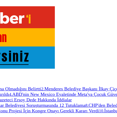
a Olmadığını Belirtti
Menderes Belediye Başkanı İlkay Çiçe
2
.
rıldı
ABD'nin New Mexico Eyaletinde Meta'ya Çocuk Güvenl
4
.
zeteci Ersoy Dede Hakkında İddialar
ılar Belediyesi Soruşturmasında 12 Tutuklama
CHP'den Beledi
8
.
u Projesi İçin Kongre Onayı Gerekli Kararı Verdi
İstanb
10
.