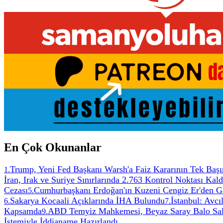
En Çok Okunanlar
Trump, Yeni Fed Başkanı Warsh'a Faiz Kararının Tek Başın
1
.
İran, Irak ve Suriye Sınırlarında 2.763 Kontrol Noktası Kaldı
Cezası
Cumhurbaşkanı Erdoğan'ın Kuzeni Cengiz Er'den Ga
5
.
Sakarya Kocaali Açıklarında İHA Bulundu
İstanbul: Avc
6
.
7
.
Kapsamda
ABD Temyiz Mahkemesi, Beyaz Saray Balo Salon
9
.
İstemiyle İddianame Hazırlandı