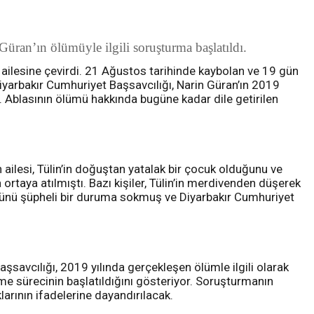
üran’ın ölümüyle ilgili soruşturma başlatıldı.
n ailesine çevirdi. 21 Ağustos tarihinde kaybolan ve 19 gün
iyarbakır Cumhuriyet Başsavcılığı, Narin Güran’ın 2019
ı. Ablasının ölümü hakkında bugüne kadar dile getirilen
ailesi, Tülin’in doğuştan yatalak bir çocuk olduğunu ve
 ortaya atılmıştı. Bazı kişiler, Tülin’in merdivenden düşerek
ölümünü şüpheli bir duruma sokmuş ve Diyarbakır Cumhuriyet
aşsavcılığı, 2019 yılında gerçekleşen ölümle ilgili olarak
leme sürecinin başlatıldığını gösteriyor. Soruşturmanın
arının ifadelerine dayandırılacak.