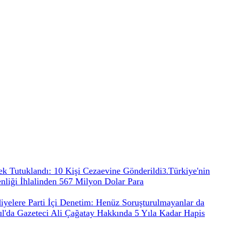
k Tutuklandı: 10 Kişi Cezaevine Gönderildi
Türkiye'nin
3
.
iği İhlalinden 567 Milyon Dolar Para
yelere Parti İçi Denetim: Henüz Soruşturulmayanlar da
ul'da Gazeteci Ali Çağatay Hakkında 5 Yıla Kadar Hapis