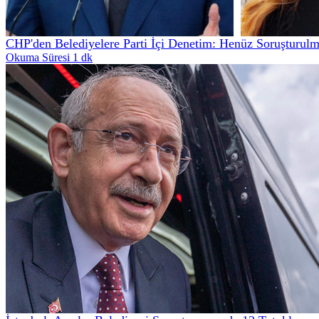
CHP'den Belediyelere Parti İçi Denetim: Henüz Soruşturul
Okuma Süresi 1 dk