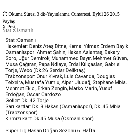
⏱
Okuma Süresi 3 dk
•
Yayınlanma Cumartesi, Eylül 26 2015
Paylaş
X Post
Stat :Osmanlı
Stat :Osmanlı
Hakemler: Deniz Ateş Bitne, Kemal Yılmaz Erdem Bayık
Osmanlıspor: Ahmet Şahin, Hakan Aslantaş, Bakary
Soro, Uğur Demirok, Muhammed Bayır, Mehmet Güven,
Musa Çağıran, Papa Ndiaye, Erdal Kılıçaslan, Gabriel
Torje, Webo (Dk.26 Serdar Deliktaş)
Trabzonspor: Onur Kıvrak, Luis Cavanda, Douglas
Teixeira, Mustafa Yumlu, Alper Uludağ, Stephane Mbia,
Mehmet Ekici, Erkan Zengin, Marko Marin, Yusuf
Erdoğan, Oscar Cardozo
Goller: Dk. 42 Torje
Sarı kartlar: Dk. 8 Hakan (Osmanlıspor), Dk. 45 Mbia
(Trabzonspor)
Kırmızı kart: Dk.45 Musa (Osmanlıspor)
Süper Lig Hasan Doğan Sezonu 6. Hafta