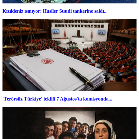
Kızıldeniz ısınıyor: Husiler Suudi tankerine saldı...
'Terörsüz Türkiye' teklifi 7 Ağustos'ta komisyonda...