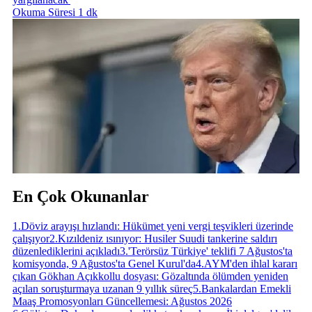
Okuma Süresi 1 dk
En Çok Okunanlar
1
.
Döviz arayışı hızlandı: Hükümet yeni vergi teşvikleri üzerinde
çalışıyor
2
.
Kızıldeniz ısınıyor: Husiler Suudi tankerine saldırı
düzenlediklerini açıkladı
3
.
'Terörsüz Türkiye' teklifi 7 Ağustos'ta
komisyonda, 9 Ağustos'ta Genel Kurul'da
4
.
AYM'den ihlal kararı
çıkan Gökhan Açıkkollu dosyası: Gözaltında ölümden yeniden
açılan soruşturmaya uzanan 9 yıllık süreç
5
.
Bankalardan Emekli
Maaş Promosyonları Güncellemesi: Ağustos 2026