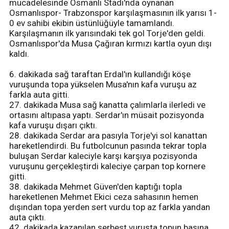
mücadelesinde Osmanlı Stadı'nda oynanan
Osmanlıspor- Trabzonspor karşılaşmasının ilk yarısı 1-
0 ev sahibi ekibin üstünlüğüyle tamamlandı.
Karşılaşmanın ilk yarısındaki tek gol Torje'den geldi.
Osmanlıspor'da Musa Çağıran kırmızı kartla oyun dışı
kaldı.
6. dakikada sağ taraftan Erdal'ın kullandığı köşe
vuruşunda topa yükselen Musa'nın kafa vuruşu az
farkla auta gitti.
27. dakikada Musa sağ kanatta çalımlarla ilerledi ve
ortasını altıpasa yaptı. Serdar'ın müsait pozisyonda
kafa vuruşu dışarı çıktı.
28. dakikada Serdar ara pasıyla Torje'yi sol kanattan
hareketlendirdi. Bu futbolcunun pasında tekrar topla
buluşan Serdar kaleciyle karşı karşıya pozisyonda
vuruşunu gerçekleştirdi kaleciye çarpan top kornere
gitti.
38. dakikada Mehmet Güven'den kaptığı topla
hareketlenen Mehmet Ekici ceza sahasının hemen
dışından topa yerden sert vurdu top az farkla yandan
auta çıktı.
42. dakikada kazanılan serbest vuruşta topun başına