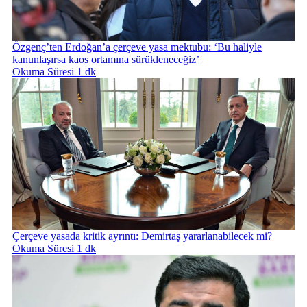
Özgenç’ten Erdoğan’a çerçeve yasa mektubu: ‘Bu haliyle
kanunlaşırsa kaos ortamına sürükleneceğiz’
Okuma Süresi 1 dk
Çerçeve yasada kritik ayrıntı: Demirtaş yararlanabilecek mi?
Okuma Süresi 1 dk