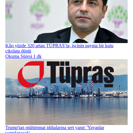
Kârı yüzde 320 artan TÜPRAŞ’ta, işçinin payına bir kutu
çikolata düştü
Okuma Süresi 1 dk
Trump'tan mühimmat iddialarına sert yanıt: 'Yayanlar
yargılanacak'