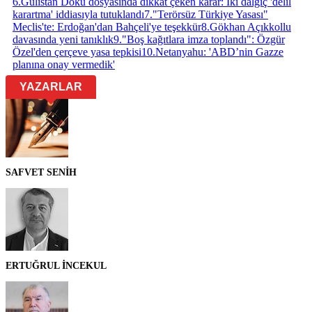
6
.
Gülistan Doku dosyasında dikkat çeken karar: İki dalgıç 'delil
karartma' iddiasıyla tutuklandı
7
.
"Terörsüz Türkiye Yasası"
Meclis'te: Erdoğan'dan Bahçeli'ye teşekkür
8
.
Gökhan Açıkkollu
davasında yeni tanıklık
9
.
"Boş kağıtlara imza toplandı": Özgür
Özel'den çerçeve yasa tepkisi
10
.
Netanyahu: 'ABD’nin Gazze
planına onay vermedik'
YAZARLAR
SAFVET SENİH
ERTUĞRUL İNCEKUL