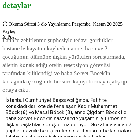
detaylar
⏱
Okuma Süresi 3 dk
•
Yayınlanma Perşembe, Kasım 20 2025
Paylaş
X Post
Fatih'te zehirlenme şüphesiyle tedavi gördükleri
hastanede hayatını kaybeden anne, baba ve 2
çocuğunun ölümüne ilişkin yürütülen soruşturmada,
ailenin konakladığı otelin resepsiyon görevlisi
tarafından kilitlendiği ve baba Servet Böcek'in
kucağında çocuğu ile bir süre kapıyı kırmaya çalıştığı
ortaya çıktı.
İstanbul Cumhuriyet Başsavcılığınca, Fatih'te
konakladıkları otelde fenalaşan Kadir Muhammet
Böcek (6) ve Masal Böcek (3), anne Çiğdem Böcek ile
baba Servet Böcek'in hastanede yaşamını yitirmesine
ilişkin başlatılan soruşturma sürüyor. Gözaltına alınan 7
şüpheli savcılıktaki işlemlerinin ardından tutuklanmaları
talebiyle sulh ceza hakimliğine sevk edilirken,