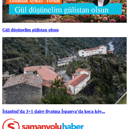
Gül düşünelim gülistan olsun
İstanbul’da 3+1 daire fiyatına İspanya’da koca köy...