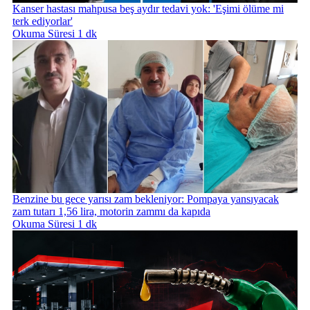
Kanser hastası mahpusa beş aydır tedavi yok: 'Eşimi ölüme mi
terk ediyorlar'
Okuma Süresi 1 dk
Benzine bu gece yarısı zam bekleniyor: Pompaya yansıyacak
zam tutarı 1,56 lira, motorin zammı da kapıda
Okuma Süresi 1 dk