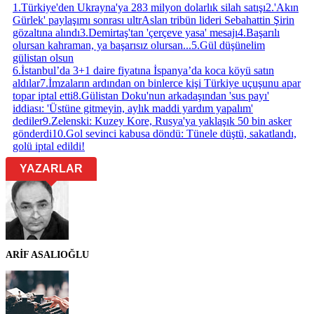
1
.
Türkiye'den Ukrayna'ya 283 milyon dolarlık silah satışı
2
.
'Akın
Gürlek' paylaşımı sonrası ultrAslan tribün lideri Sebahattin Şirin
gözaltına alındı
3
.
Demirtaş'tan 'çerçeve yasa' mesajı
4
.
Başarılı
olursan kahraman, ya başarısız olursan...
5
.
Gül düşünelim
gülistan olsun
6
.
İstanbul’da 3+1 daire fiyatına İspanya’da koca köyü satın
aldılar
7
.
İmzaların ardından on binlerce kişi Türkiye uçuşunu apar
topar iptal etti
8
.
Gülistan Doku'nun arkadaşından 'sus payı'
iddiası: 'Üstüne gitmeyin, aylık maddi yardım yapalım'
dediler
9
.
Zelenski: Kuzey Kore, Rusya'ya yaklaşık 50 bin asker
gönderdi
10
.
Gol sevinci kabusa döndü: Tünele düştü, sakatlandı,
golü iptal edildi!
YAZARLAR
ARİF ASALIOĞLU