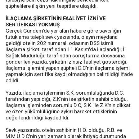
şüphelilere ilişkin yeni tespitlere ulaşıldı.
İLAÇLAMA ŞİRKETİNİN FAALİYET İZNİ VE
SERTİFİKASI YOKMUŞ
Gerçek Gündem'de yer alan habere göre savcılığın
tutuklama talepli sevk yazısında, olayın meydana
geldiği otelin 202 numaralı odasının DSS isimli
ilaçlama şirketi tarafından 11 Kasım'da ilaçlandığı, İl
Sağlık Müdürlüğü tarafından soruşturma dosyasına
gönderilen yazıda, şirketin izinsiz faaliyet gösterdiği,
ilaçlama işlemini yapan şüpheli D.C'nin ilaçlama işlemi
yapmak için sertifika kaydı olmadığının belirtildiği ifade
edildi.
Yazıda, ilaçlama işleminin S.K. sorumluluğunda D.C.
tarafından yapıldığı, Z.K'nin ise şirketin sahibi olduğu,
ilaçlama işleminden sorumlu D.C, S.K. ile Z.K'nin dikkat
ve özen yükümlülüğüne aykırı hareket ettiklerinin
değerlendirildiği kaydedildi.
Sevk yazısında, otelin sahibinin H.O. olduğu, R.B. ve
M.M.U.D.C'nin yarı zamanlı olarak ihtiyaç durumunda