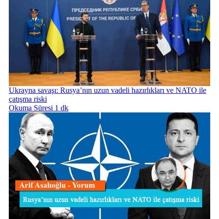
Ukrayna savaşı: Rusya’nın uzun vadeli hazırlıkları ve NATO ile
çatışma riski
Okuma Süresi 1 dk