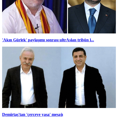
'Akın Gürlek' paylaşımı sonrası ultrAslan tribün l...
Demirtaş'tan 'çerçeve yasa' mesajı