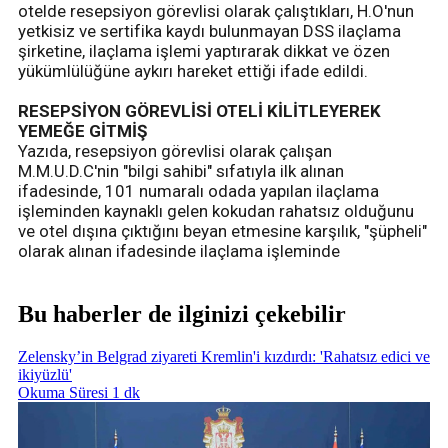
otelde resepsiyon görevlisi olarak çalıştıkları, H.O'nun
yetkisiz ve sertifika kaydı bulunmayan DSS ilaçlama
şirketine, ilaçlama işlemi yaptırarak dikkat ve özen
yükümlülüğüne aykırı hareket ettiği ifade edildi.
RESEPSİYON GÖREVLİSİ OTELİ KİLİTLEYEREK
YEMEĞE GİTMİŞ
Yazıda, resepsiyon görevlisi olarak çalışan
M.M.U.D.C'nin "bilgi sahibi" sıfatıyla ilk alınan
ifadesinde, 101 numaralı odada yapılan ilaçlama
işleminden kaynaklı gelen kokudan rahatsız olduğunu
ve otel dışına çıktığını beyan etmesine karşılık, "şüpheli"
olarak alınan ifadesinde ilaçlama işleminde
Bu haberler de ilginizi çekebilir
Zelensky’in Belgrad ziyareti Kremlin'i kızdırdı: 'Rahatsız edici ve
ikiyüzlü'
Okuma Süresi 1 dk