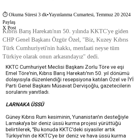
⏱
Okuma Süresi 3 dk
•
Yayınlanma Cumartesi, Temmuz 20 2024
Paylaş
X Post
Kıbrıs Barış Harekatı'nın 50. yılında KKTC'ye giden
CHP Genel Başkanı Özgür Özel, "Biz, Kuzey Kıbrıs
Türk Cumhuriyeti'nin hakkı, menfaati neyse tüm
Türkiye olarak onun arkasındayız" dedi.
KKTC Cumhuriyet Meclisi Başkanı Zorlu Töre ve eşi
Emel Töre'nin, Kıbrıs Barış Harekatı'nın 50. yıl dönümü
dolayısıyla düzenlendiği resepsiyona katılan Özel ve İYİ
Parti Genel Başkanı Müsavat Dervişoğlu, gazetecilerin
sorularını yanıtladı.
LARNAKA ÜSSÜ
Güney Kıbrıs Rum kesiminin, Yunanistan'ın desteğiyle
Larnaka'ya bir deniz üssü kurma projesi yürüttüğü
belirtilerek, "Bu konuda KKTC'deki siyasiler artık
Türkiye'nin de KKTC'ye bir deniz ve hava üssü kurma