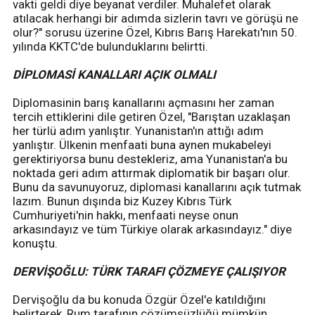
vakti geldi diye beyanat verdiler. Muhalefet olarak
atılacak herhangi bir adımda sizlerin tavrı ve görüşü ne
olur?" sorusu üzerine Özel, Kıbrıs Barış Harekatı'nın 50.
yılında KKTC'de bulunduklarını belirtti.
DİPLOMASİ KANALLARI AÇIK OLMALI
Diplomasinin barış kanallarını açmasını her zaman
tercih ettiklerini dile getiren Özel, "Barıştan uzaklaşan
her türlü adım yanlıştır. Yunanistan'ın attığı adım
yanlıştır. Ülkenin menfaati buna aynen mukabeleyi
gerektiriyorsa bunu destekleriz, ama Yunanistan'a bu
noktada geri adım attırmak diplomatik bir başarı olur.
Bunu da savunuyoruz, diplomasi kanallarını açık tutmak
lazım. Bunun dışında biz Kuzey Kıbrıs Türk
Cumhuriyeti'nin hakkı, menfaati neyse onun
arkasındayız ve tüm Türkiye olarak arkasındayız." diye
konuştu.
DERVİŞOĞLU: TÜRK TARAFI ÇÖZMEYE ÇALIŞIYOR
Dervişoğlu da bu konuda Özgür Özel'e katıldığını
belirterek, Rum tarafının çözümsüzlüğü mümkün