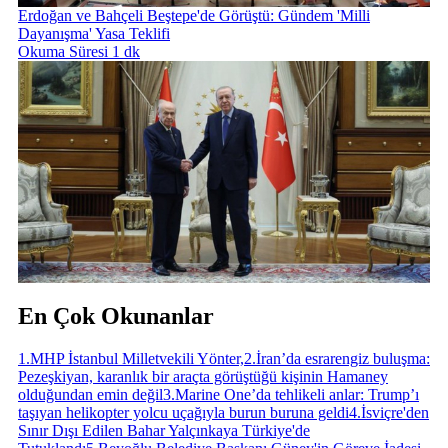
Erdoğan ve Bahçeli Beştepe'de Görüştü: Gündem 'Milli
Dayanışma' Yasa Teklifi
Okuma Süresi 1 dk
En Çok Okunanlar
1
.
MHP İstanbul Milletvekili Yönter,
2
.
İran’da esrarengiz buluşma:
Pezeşkiyan, karanlık bir araçta görüştüğü kişinin Hamaney
olduğundan emin değil
3
.
Marine One’da tehlikeli anlar: Trump’ı
taşıyan helikopter yolcu uçağıyla burun buruna geldi
4
.
İsviçre'den
Sınır Dışı Edilen Bahar Yalçınkaya Türkiye'de