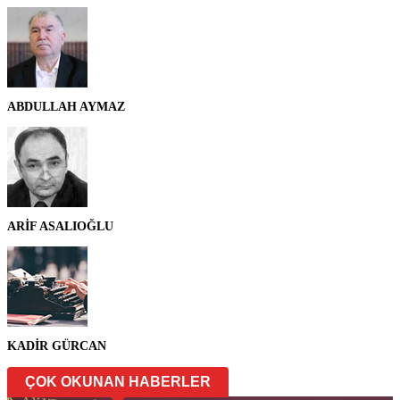
ABDULLAH AYMAZ
ARİF ASALIOĞLU
KADİR GÜRCAN
ÇOK OKUNAN HABERLER