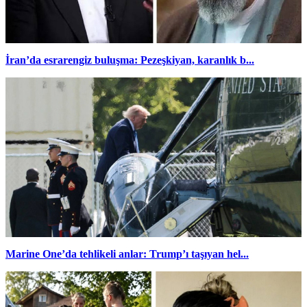
İran’da esrarengiz buluşma: Pezeşkiyan, karanlık b...
Marine One’da tehlikeli anlar: Trump’ı taşıyan hel...