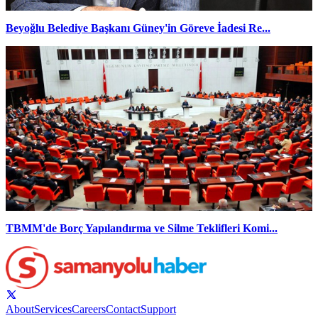
Beyoğlu Belediye Başkanı Güney'in Göreve İadesi Re...
TBMM'de Borç Yapılandırma ve Silme Teklifleri Komi...
About
Services
Careers
Contact
Support