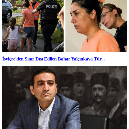
İsviçre'den Sınır Dışı Edilen Bahar Yalçınkaya Tür...