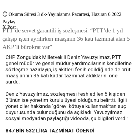
⏱
Okuma Süresi 3 dk
•
Yayınlanma Pazartesi, Haziran 6 2022
Paylaş
X Post
PTT’de servet garantili iş sözleşmesi: “PTT’de 1 yıl
çalışıp işten ayrılırken maaşının 36 katı tazminat alan 5
AKP’li bürokrat var”
CHP Zonguldak Milletvekili Deniz Yavuzyılmaz, PTT
genel müdür ve genel müdür yardımcılarının kendilerine
sözleşme hazırlayıp, iş akitleri fesih edildiğinde de brüt
maaşlarının 36 katı kadar tazminat aldıklarını öne
sürdü.
Deniz Yavuzyılmaz, sözleşmesi fesh edilen 5 kişiden
3’ünün ise yönetim kurulu üyesi olduğunu belirtti. İlgili
yöneticiler hakkında ‘görevi kötüye kullanmak’tan suç
duyurusunda bulunduğunu da açıkladı. Yavuzyılmaz
sosyal medyadan paylaştığı videoda, şu bilgileri verdi:
847 BİN 532 LİRA TAZMİNAT ÖDENDİ