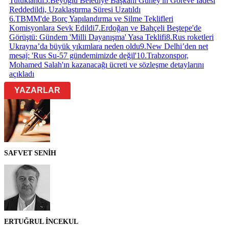
Tutuklandı
5
.
Beyoğlu Belediye Başkanı Güney'in Göreve İadesi
Reddedildi, Uzaklaştırma Süresi Uzatıldı
6
.
TBMM'de Borç Yapılandırma ve Silme Teklifleri
Komisyonlara Sevk Edildi
7
.
Erdoğan ve Bahçeli Beştepe'de
Görüştü: Gündem 'Milli Dayanışma' Yasa Teklifi
8
.
Rus roketleri
Ukrayna’da büyük yıkımlara neden oldu
9
.
New Delhi’den net
mesaj: 'Rus Su-57 gündemimizde değil'
10
.
Trabzonspor,
Mohamed Salah'ın kazanacağı ücreti ve sözleşme detaylarını
açıkladı
YAZARLAR
SAFVET SENİH
ERTUĞRUL İNCEKUL