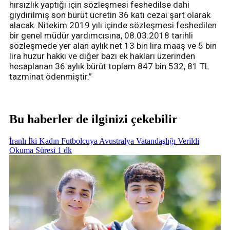
hırsızlık yaptığı için sözleşmesi feshedilse dahi
giydirilmiş son bürüt ücretin 36 katı cezai şart olarak
alacak. Nitekim 2019 yılı içinde sözleşmesi feshedilen
bir genel müdür yardımcısına, 08.03.2018 tarihli
sözleşmede yer alan aylık net 13 bin lira maaş ve 5 bin
lira huzur hakkı ve diğer bazı ek hakları üzerinden
hesaplanan 36 aylık bürüt toplam 847 bin 532, 81 TL
tazminat ödenmiştir.”
Bu haberler de ilginizi çekebilir
İranlı İki Kadın Futbolcuya Avustralya Vatandaşlığı Verildi
Okuma Süresi 1 dk