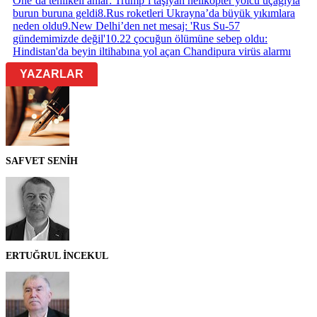
One’da tehlikeli anlar: Trump’ı taşıyan helikopter yolcu uçağıyla
burun buruna geldi
8
.
Rus roketleri Ukrayna’da büyük yıkımlara
neden oldu
9
.
New Delhi’den net mesaj: 'Rus Su-57
gündemimizde değil'
10
.
22 çocuğun ölümüne sebep oldu:
Hindistan'da beyin iltihabına yol açan Chandipura virüs alarmı
YAZARLAR
SAFVET SENİH
ERTUĞRUL İNCEKUL