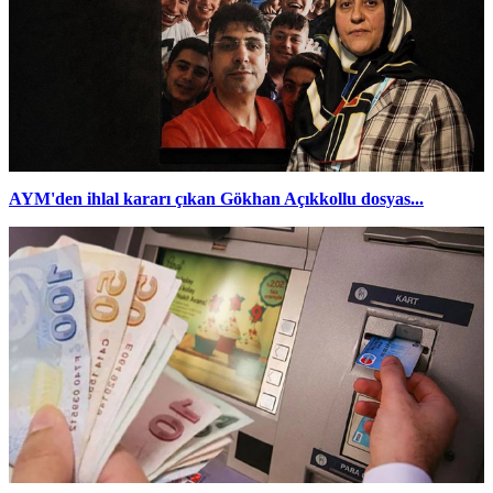
AYM'den ihlal kararı çıkan Gökhan Açıkkollu dosyas...