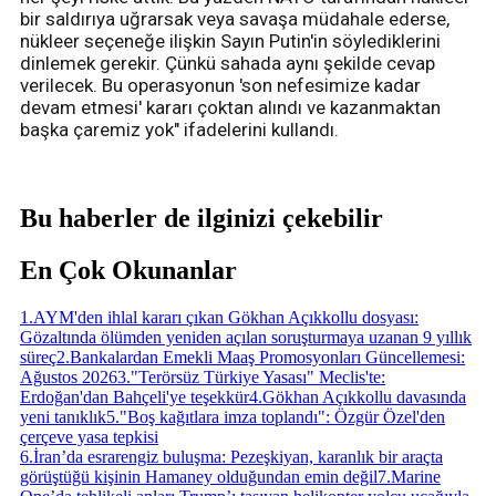
bir saldırıya uğrarsak veya savaşa müdahale ederse,
nükleer seçeneğe ilişkin Sayın Putin'in söylediklerini
dinlemek gerekir. Çünkü sahada aynı şekilde cevap
verilecek. Bu operasyonun 'son nefesimize kadar
devam etmesi' kararı çoktan alındı ve kazanmaktan
başka çaremiz yok" ifadelerini kullandı.
Bu haberler de ilginizi çekebilir
En Çok Okunanlar
1
.
AYM'den ihlal kararı çıkan Gökhan Açıkkollu dosyası:
Gözaltında ölümden yeniden açılan soruşturmaya uzanan 9 yıllık
süreç
2
.
Bankalardan Emekli Maaş Promosyonları Güncellemesi:
Ağustos 2026
3
.
"Terörsüz Türkiye Yasası" Meclis'te:
Erdoğan'dan Bahçeli'ye teşekkür
4
.
Gökhan Açıkkollu davasında
yeni tanıklık
5
.
"Boş kağıtlara imza toplandı": Özgür Özel'den
çerçeve yasa tepkisi
6
.
İran’da esrarengiz buluşma: Pezeşkiyan, karanlık bir araçta
görüştüğü kişinin Hamaney olduğundan emin değil
7
.
Marine