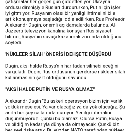
çatışmalar her geçen gün şiddetleniyor. Ukrayna
ordusu direnişiyle Rusları durdururken, Putin için işler
iyi gitmiyor. Rusya'nın olası bir yenilgi ihtimalini bile
artık konuşmaya başladığı iddia edilirken, Rus Profesör
Aleksandr Dugin, önemli açıklamalarda bulundu. Al-
Jazeera televizyon kanalına konuşan Rus siyaset
bilimci, Rusya'nın savaşı kazanmak zorunda olduğunu
söyledi.
'NÜKLEER SİLAH' ÖNERİSİ DEHŞETE DÜŞÜRDÜ
Dugin, aksi halde Rusya'nın haritadan silinebileceğini
vurguladı. Dugin, Rus ordusunun gerekirse nükleer silah
kullanmasının şart olduğunu savundu.
"AKSİ HALDE PUTİN VE RUSYA OLMAZ"
Aleksandr Dugin "Bu askeri operasyon bizim için varlık
yokluk meselesi. Ya var olacağız ya da yok olacağız. Şu
anda her şey sallantıda duruyor. Yenilgi ihtimalini
düşünmüyoruz. Çünkü bu olamaz. Olursa Putin, Rusya
ve bildiğim kadarıyla dünya da olmayacak. Çünkü biz
her şeyi riske attık. Bu yüzden NATO tarafından nükleer