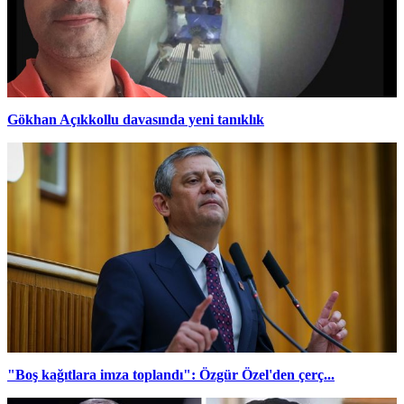
Gökhan Açıkkollu davasında yeni tanıklık
"Boş kağıtlara imza toplandı": Özgür Özel'den çerç...