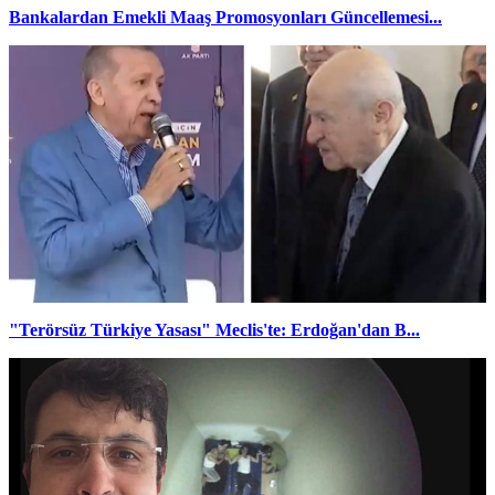
Bankalardan Emekli Maaş Promosyonları Güncellemesi...
"Terörsüz Türkiye Yasası" Meclis'te: Erdoğan'dan B...